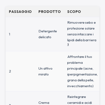
PASSAGGIO
PRODOTTO
SCOPO
Rimuovere sebo e
protezione solare
Detergente
1
senza intaccare i
delicato
lipidi della barriera
3
Affrontare il tuo
problema
Un attivo
principale (acne,
2
mirato
iperpigmentazione,
grana della pelle,
invecchiamento)
Reintegrare
Crema
ceramidi e acidi