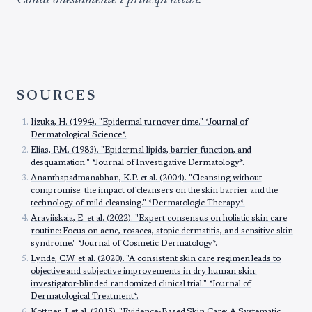
Conta onestamente i principi attivi.
SOURCES
Iizuka, H. (1994). "Epidermal turnover time." *Journal of
Dermatological Science*.
Elias, P.M. (1983). "Epidermal lipids, barrier function, and
desquamation." *Journal of Investigative Dermatology*.
Ananthapadmanabhan, K.P. et al. (2004). "Cleansing without
compromise: the impact of cleansers on the skin barrier and the
technology of mild cleansing." *Dermatologic Therapy*.
Araviiskaia, E. et al. (2022). "Expert consensus on holistic skin care
routine: Focus on acne, rosacea, atopic dermatitis, and sensitive skin
syndrome." *Journal of Cosmetic Dermatology*.
Lynde, C.W. et al. (2020). "A consistent skin care regimen leads to
objective and subjective improvements in dry human skin:
investigator-blinded randomized clinical trial." *Journal of
Dermatological Treatment*.