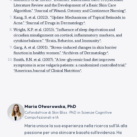
Kottner, J. et al. (2015). "Evidence-Based Skin Care: A Systematic
Literature Review and the Development of a Basic Skin Care
Algorithm." *Journal of Wound, Ostomy and Continence Nursing*.
Kang, S. et al. (2022). "Update: Mechanisms of Topical Retinoids in
Acne." *Journal of Drugs in Dermatology*.
Wright, K.P. et al. (2015). "Influence of sleep deprivation and
circadian misalignment on cortisol, inflammatory markers, and
cytokine balance." *Brain, Behavior, and Immunity*.
Garg, A. et al. (2001). "Stress-induced changes in skin barrier
function in healthy women." *Archives of Dermatology*.
Smith, R.N. et al. (2007). "A low-glycemic-load diet improves
symptoms in acne vulgaris patients: a randomized controlled trial."
*American Journal of Clinical Nutrition*.
Maria Otworowska, PhD
Cofondatrice di Skin Bliss · PhD in Scienze Cognitive
Computazionali e IA
Maria unisce la sua esperienza nella ricerca sull'IA alla
passione per una skincare basata sull'evidenza. Ha