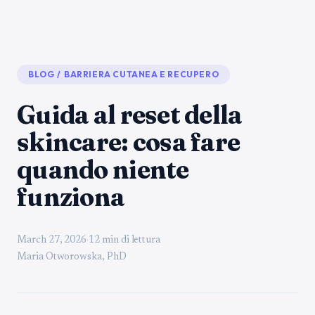
BLOG
/
BARRIERA CUTANEA E RECUPERO
Guida al reset della
skincare: cosa fare
quando niente
funziona
March 27, 2026
·
12 min di lettura
Maria Otworowska, PhD