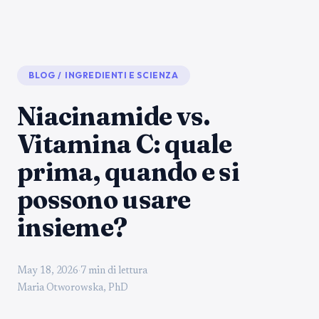
BLOG
/
INGREDIENTI E SCIENZA
Niacinamide vs.
Vitamina C: quale
prima, quando e si
possono usare
insieme?
May 18, 2026
·
7 min di lettura
Maria Otworowska, PhD