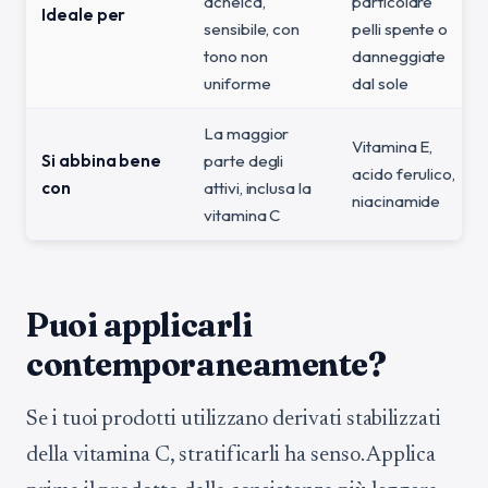
acneica,
particolare
Ideale per
sensibile, con
pelli spente o
tono non
danneggiate
uniforme
dal sole
La maggior
Vitamina E,
Si abbina bene
parte degli
acido ferulico,
con
attivi, inclusa la
niacinamide
vitamina C
Puoi applicarli
contemporaneamente?
Se i tuoi prodotti utilizzano derivati stabilizzati
della vitamina C, stratificarli ha senso. Applica