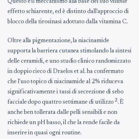
Questo è il meccanismo alla base del suo visibile
effetto schiarente, ed è distinto dall'approccio di
blocco della tirosinasi adottato dalla vitamina C.
Oltre alla pigmentazione, la niacinamide
supporta la barriera cutanea stimolando la sintesi
delle ceramidi, e uno studio clinico randomizzato
in doppio cieco di Draelos et al. ha confermato
che l'uso topico di niacinamide al 2% riduceva
significativamente i tassi di secrezione di sebo
2
facciale dopo quattro settimane di utilizzo
. È
anche ben tollerata dalle pelli sensibili e non
richiede un pH basso, il che la rende facile da
inserire in quasi ogni routine.