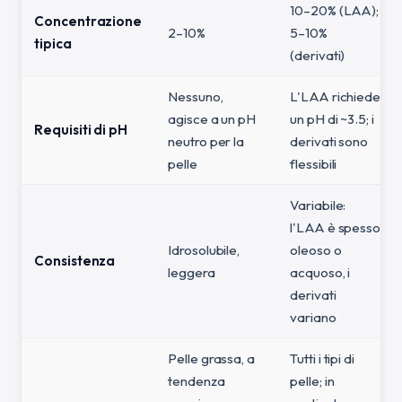
10–20% (LAA);
Concentrazione
2–10%
5–10%
tipica
(derivati)
Nessuno,
L'LAA richiede
agisce a un pH
un pH di ~3.5; i
Requisiti di pH
neutro per la
derivati sono
pelle
flessibili
Variabile:
l'LAA è spesso
Idrosolubile,
oleoso o
Consistenza
leggera
acquoso, i
derivati
variano
Pelle grassa, a
Tutti i tipi di
tendenza
pelle; in