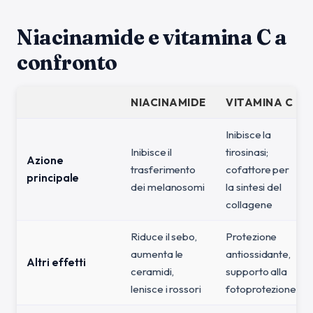
Niacinamide e vitamina C a
confronto
NIACINAMIDE
VITAMINA C
Inibisce la
Inibisce il
tirosinasi;
Azione
trasferimento
cofattore per
principale
dei melanosomi
la sintesi del
collagene
Riduce il sebo,
Protezione
aumenta le
antiossidante,
Altri effetti
ceramidi,
supporto alla
lenisce i rossori
fotoprotezione