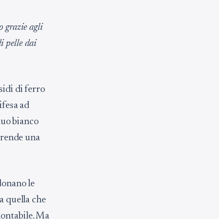
 grazie agli
i pelle dai
idi di ferro
ifesa ad
iduo bianco
e rende una
ndonano le
a quella che
montabile. Ma