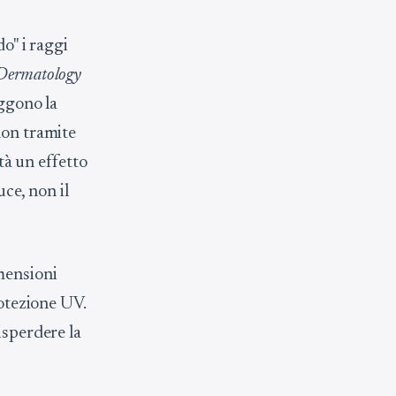
o" i raggi
 Dermatology
eggono la
non tramite
ltà un effetto
uce, non il
mensioni
rotezione UV.
isperdere la