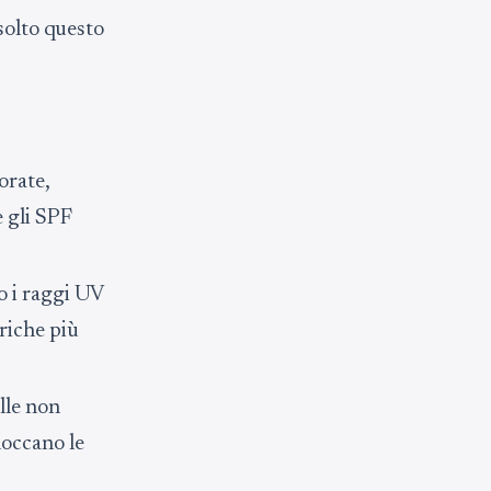
solto questo
orate,
e gli SPF
no i raggi UV
riche più
lle non
loccano le