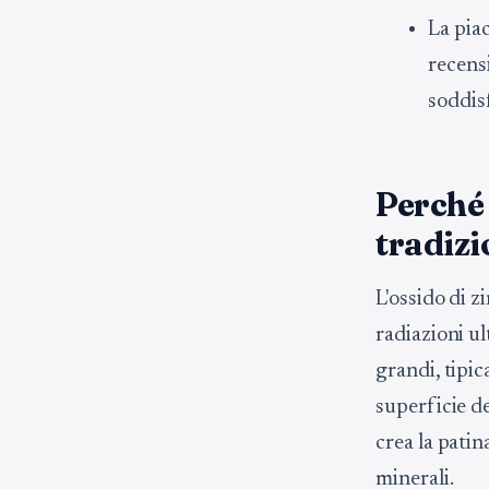
La piac
recensi
soddisf
Perché 
tradizi
L'ossido di z
radiazioni ul
grandi, tipi
superficie de
crea la patin
minerali.