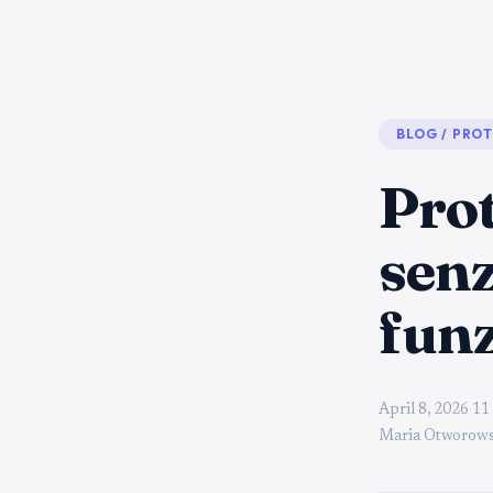
BLOG
/
PROT
Prot
senz
fun
April 8, 2026
·
11 
Maria Otworows