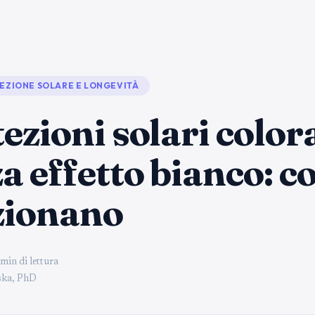
EZIONE SOLARE E LONGEVITÀ
ezioni solari color
a effetto bianco: 
zionano
min di lettura
ka, PhD