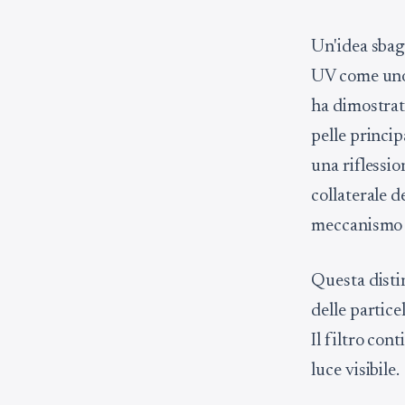
Un'idea sbagl
UV come uno 
ha dimostrato
pelle princi
una riflessio
collaterale d
meccanismo d
Questa disti
delle partice
Il filtro con
luce visibile.