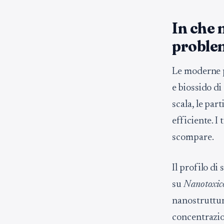
In che 
problem
Le moderne pr
e biossido di
scala, le par
efficiente. I
scompare.
Il profilo di
su
Nanotoxic
nanostruttur
concentrazio