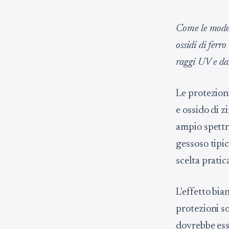
Come le modern
ossidi di ferro
raggi UV e dal
Le protezioni
e ossido di z
ampio spettro
gessoso tipic
scelta pratica
L'effetto bia
protezioni so
dovrebbe ess