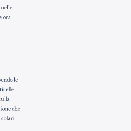
 nelle
e ora
bendo le
ticelle
sulla
sione che
 solari