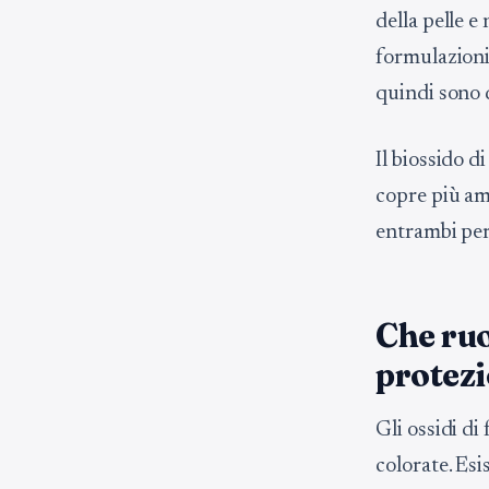
della pelle e
formulazioni
quindi sono 
Il biossido d
copre più a
entrambi per
Che ruo
protezi
Gli ossidi di
colorate. Esi