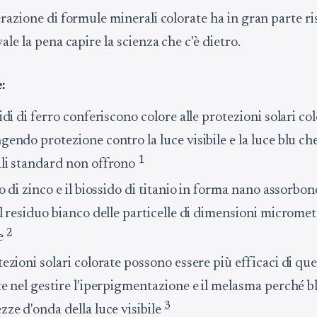
razione di formule minerali colorate ha in gran parte ri
ale la pena capire la scienza che c'è dietro.
:
idi di ferro conferiscono colore alle protezioni solari col
endo protezione contro la luce visibile e la luce blu ch
1
li standard non offrono
o di zinco e il biossido di titanio in forma nano assorbo
l residuo bianco delle particelle di dimensioni micromet
2
e
ezioni solari colorate possono essere più efficaci di que
te nel gestire l'iperpigmentazione e il melasma perché b
3
ze d'onda della luce visibile