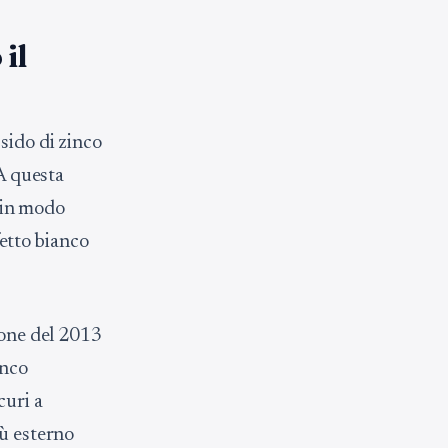
il
sido di zinco
 A questa
e in modo
fetto bianco
ione del 2013
inco
curi a
iù esterno