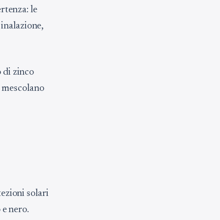
ertenza: le
inalazione,
 di zinco
i mescolano
ezioni solari
 e nero.