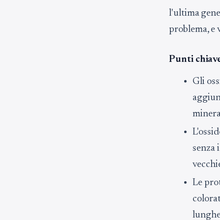
l'ultima gene
problema, e v
Punti chiave
Gli oss
aggiung
minera
L'ossid
senza i
vecchi
Le prot
colora
lunghez