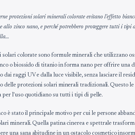
e protezioni solari minerali colorate evitano l'effetto bianco
 e allo zinco nano, e perché potrebbero proteggere tutti i tipi d
la...
 solari colorate sono formule minerali che utilizzano oss
inco o biossido di titanio in forma nano per offrire una d
 dai raggi UV e dalla luce visibile, senza lasciare il res
o delle protezioni solari minerali tradizionali. Questo l
 per l'uso quotidiano su tutti i tipi di pelle.
nco è stato il principale motivo per cui le persone abba
lari minerali. Quella patina cinerea e spettrale trasform
ere una sana abitudine in un ostacolo cosmetico insor