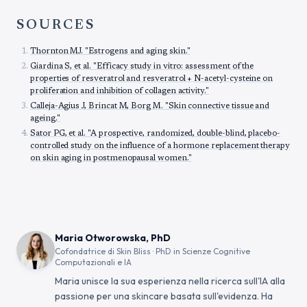
SOURCES
Thornton MJ. "Estrogens and aging skin."
Giardina S, et al. "Efficacy study in vitro: assessment of the
properties of resveratrol and resveratrol + N-acetyl-cysteine on
proliferation and inhibition of collagen activity."
Calleja-Agius J, Brincat M, Borg M. "Skin connective tissue and
ageing."
Sator PG, et al. "A prospective, randomized, double-blind, placebo-
controlled study on the influence of a hormone replacement therapy
on skin aging in postmenopausal women."
Maria Otworowska, PhD
Cofondatrice di Skin Bliss · PhD in Scienze Cognitive
Computazionali e IA
Maria unisce la sua esperienza nella ricerca sull'IA alla
passione per una skincare basata sull'evidenza. Ha