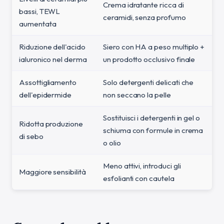
Crema idratante ricca di
bassi, TEWL
ceramidi, senza profumo
aumentata
Riduzione dell'acido
Siero con HA a peso multiplo +
ialuronico nel derma
un prodotto occlusivo finale
Assottigliamento
Solo detergenti delicati che
dell'epidermide
non seccano la pelle
Sostituisci i detergenti in gel o
Ridotta produzione
schiuma con formule in crema
di sebo
o olio
Meno attivi, introduci gli
Maggiore sensibilità
esfolianti con cautela