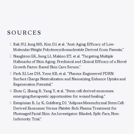
SOURCES
Bak SU, Jung MS, Kim DJ, et al. "Anti-Aging Efficacy of Low-
Molecular-Weight Polydeoxyribonucleotide Derived from Paeonia."
Naughton GK, Jiang LI, Makino ET, et al. "Targeting Multiple
Hallmarks of Skin Aging: Preclinical and Clinical Efficacy of a Novel
Growth Factor-Based Skin Care Serum."
Park SJ, Lee DH, Yoon KB, et al. "Plasma-Engineered PDRN:
Surface Charge Neutralization and Nanosizing Enhance Uptake and
Regeneration Potential."
Zhou C, Zhang B, Yang Y, et al. "Stem cell-derived exosomes:
emerging therapeutic opportunities for wound healing."
Estupinian B, Ly K, Goldberg DJ. "Adipose Mesenchymal Stem Cell-
Derived Exosomes Versus Platelet-Rich Plasma Treatment for
Photoaged Facial Skin: An Investigator-Blinded, Split-Face, Non-
Inferiority Trial."