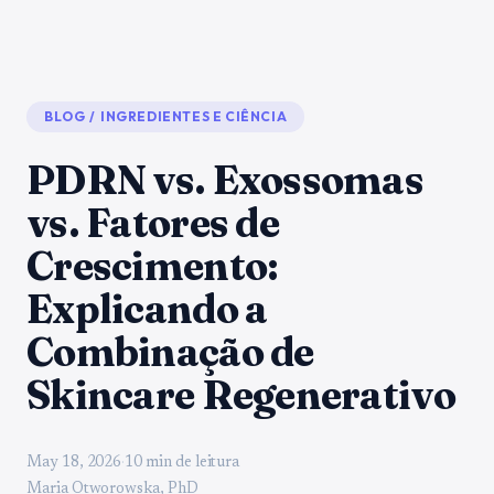
BLOG
/
INGREDIENTES E CIÊNCIA
PDRN vs. Exossomas
vs. Fatores de
Crescimento:
Explicando a
Combinação de
Skincare Regenerativo
May 18, 2026
·
10 min de leitura
Maria Otworowska, PhD