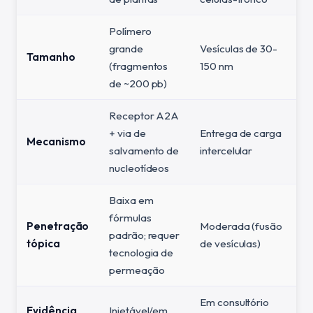
Polímero
grande
Vesículas de 30-
Tamanho
(fragmentos
150 nm
de ~200 pb)
Receptor A2A
+ via de
Entrega de carga
Mecanismo
salvamento de
intercelular
nucleotídeos
Baixa em
fórmulas
Penetração
Moderada (fusão
padrão; requer
tópica
de vesículas)
tecnologia de
permeação
Em consultório
Evidência
Injetável/em