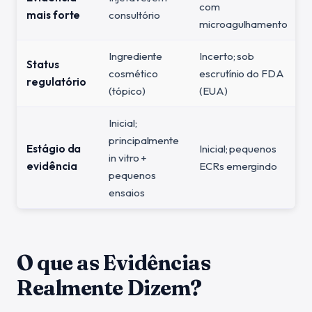
com
mais forte
consultório
microagulhamento
Ingrediente
Incerto; sob
Status
cosmético
escrutínio do FDA
regulatório
(tópico)
(EUA)
Inicial;
principalmente
Estágio da
Inicial; pequenos
in vitro +
evidência
ECRs emergindo
pequenos
ensaios
O que as Evidências
Realmente Dizem?