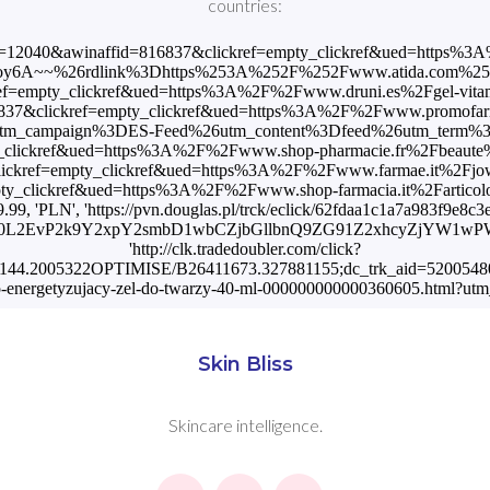
countries:
p?awinmid=12040&awinaffid=816837&clickref=empty_clickref&ued
link%3Dhttps%253A%252F%252Fwww.atida.com%252Fes-es%252Fjo
f=empty_clickref&ued=https%3A%2F%2Fwww.druni.es%2Fgel-vitamina
16837&clickref=empty_clickref&ued=https%3A%2F%2Fwww.promofarm
_campaign%3DES-Feed%26utm_content%3Dfeed%26utm_term%3Dfeed%
clickref&ued=https%3A%2F%2Fwww.shop-pharmacie.fr%2Fbeaute%2FBE0
kref=empty_clickref&ued=https%3A%2F%2Fwww.farmae.it%2Fjowae-gel
y_clickref&ued=https%3A%2F%2Fwww.shop-farmacia.it%2Farticolo%2FI
9.99, 'PLN', 'https://pvn.douglas.pl/trck/eclick/62fdaa1c1a7a983f9e8
0L2EvP2k9Y2xpY2smbD1wbCZjbGllbnQ9ZG91Z2xhcyZjYW1wPWRl
'http://clk.tradedoubler.com/click?
44.2005322OPTIMISE/B26411673.327881155;dc_trk_aid=520054804;dc
co-energetyzujacy-zel-do-twarzy-40-ml-000000000000360605.html?ut
Skin Bliss
Skincare intelligence.