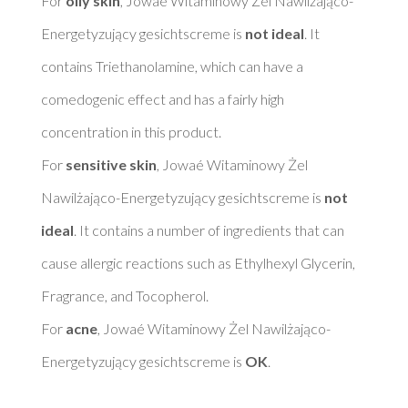
For 
oily skin
, Jowaé Witaminowy Żel Nawilżająco-
Energetyzujący gesichtscreme is 
not ideal
. It 
contains Triethanolamine, which can have a 
comedogenic effect and has a fairly high 
concentration in this product. 

For 
sensitive skin
, Jowaé Witaminowy Żel 
Nawilżająco-Energetyzujący gesichtscreme is 
not 
ideal
. It contains a number of ingredients that can 
cause allergic reactions such as Ethylhexyl Glycerin, 
Fragrance, and Tocopherol. 

For 
acne
, Jowaé Witaminowy Żel Nawilżająco-
Energetyzujący gesichtscreme is 
OK