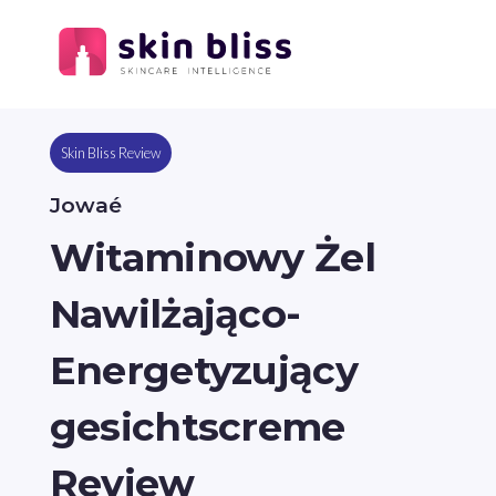
Skin Bliss Review
Jowaé
Witaminowy Żel
Nawilżająco-
Energetyzujący
gesichtscreme
Review