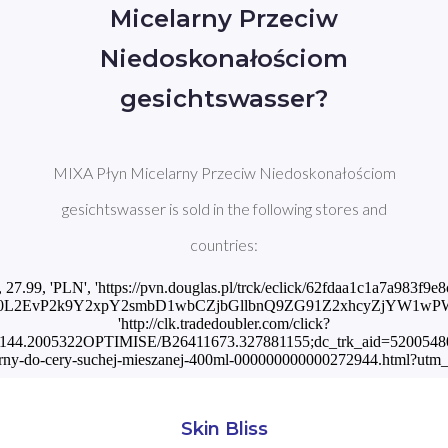
Micelarny Przeciw
Niedoskonałościom
gesichtswasser?
MIXA Płyn Micelarny Przeciw Niedoskonałościom
gesichtswasser is sold in the following stores and
countries:
', 27.99, 'PLN', 'https://pvn.douglas.pl/trck/eclick/62fdaa1c1a7a983f
0L2EvP2k9Y2xpY2smbD1wbCZjbGllbnQ9ZG91Z2xhcyZjYW1wPWRl
'http://clk.tradedoubler.com/click?
44.2005322OPTIMISE/B26411673.327881155;dc_trk_aid=520054804;dc
larny-do-cery-suchej-mieszanej-400ml-000000000000272944.html?utm
Skin Bliss