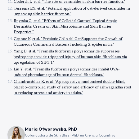
Coderch L, et al. "The role of ceramides in skin barrier function."
Tessema EN, et al. "Potential application of oat-derived ceramides in
improving skin barrier function."
Ilnytska O, et al. "Effects of Colloidal Oatmeal Topical Atopic
Dermatitis Cream on Skin Microbiome and Skin Barrier
Properties."
Capone K, et al. "Prebiotic Colloidal Oat Supports the Growth of
Cutaneous Commensal Bacteria Including S. epidermidis."
Yang D, et al. "Tremella fuciformis polysaccharide suppresses
hydrogen peroxide-triggered injury of human skin fibroblasts via
upregulation of SIRT1."
Liu Y, et al. "Tremella fuciformis polysaccharides inhibit UVA-
induced photodamage of human dermal fibroblasts."
Chandrasekhar K, et al. "A prospective, randomized double-blind,
placebo-controlled study of safety and efficacy of ashwagandha root
in reducing stress and anxiety in adults."
Maria Otworowska, PhD
Cofundadora de Skin Bliss · PhD en Ciencia Cognitiva