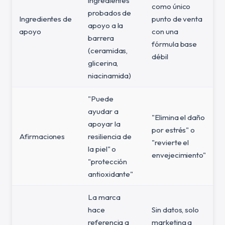
ingredientes
como único
probados de
Ingredientes de
punto de venta
apoyo a la
apoyo
con una
barrera
fórmula base
(ceramidas,
débil
glicerina,
niacinamida)
"Puede
ayudar a
"Elimina el daño
apoyar la
por estrés" o
Afirmaciones
resiliencia de
"revierte el
la piel" o
envejecimiento"
"protección
antioxidante"
La marca
hace
Sin datos, solo
referencia a
marketing a