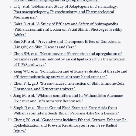
of Plant-based Adaptogens Targeting Skin Quality."
Li Q, et al. "Bibliometric Study of Adaptogens in Dermatology:
Pharmacophylogeny, Phytochemistry, and Pharmacological
Mechanisms."
Kalra R, et al. "A Study of Efficacy and Safety of Ashwagandha
(Withania somnifera) Lotion on Facial Skin in Photoaged Healthy
Adults."
Bao XF, et al. "Preventive and Therapeutic Effect of Ganoderma
(Lingzhi) on Skin Diseases and Care."
Chon SH, et al. "Keratinocyte differentiation and upregulation of
ceramide synthesis induced by an oat lipid extract via the activation
of PPAR pathways."
Zeng WC, et al. "Formulation and efficacy evaluation of the safe and
efficient moisturizing snow mushroom hand sanitizer."
Chen Y, Lyga J. "Stress-induced Interaction of Skin Immune Cells,
Hormones, and Neurotransmitters."
Jang M, et al. "Withania somnifera and Its Withanolides Attenuate
Oxidative and Inflammatory Responses."
Singh P, et al. "Super Critical Fluid Extracted Fatty Acids from
Withania somnifera Seeds Repair Psoriasis-Like Skin Lesions."
Cheng PG, et al. "Ganoderma lucidum Ethanol Extracts Enhance Re-
Epithelialization and Prevent Keratinocytes from Free-Radical
Injury."