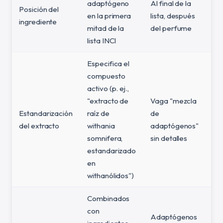
adaptógeno
Al final de la
Posición del
en la primera
lista, después
ingrediente
mitad de la
del perfume
lista INCI
Especifica el
compuesto
activo (p. ej.,
"extracto de
Vaga "mezcla
Estandarización
raíz de
de
del extracto
withania
adaptógenos"
somnifera,
sin detalles
estandarizado
en
withanólidos")
Combinados
con
Adaptógenos