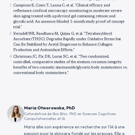
Campione E, Cosio T, Lanna C, et al. "Clinical efficacy and
reflectance confocal microscopy monitoring in moderate-severe
skin aging treated with a polyvinyl gel containing retinoic and
glycolic acid: An assessor-blinded 1-month study proof-of-concept
trial."
Swindell WR, Randhawa M, Quijas G, et al. "Tetrahexyldecyl
Ascorbate (THDC) Degrades Rapidly under Oxidative Stress but
Can Be Stabilized by Acetyl Zingerone to Enhance Collagen
Production and Antioxidant Effects."
Christman JC, Fix DK, Lucus SC, et al. "Two randomized,
controlled, comparative studies of the stratum corneum integrity
benefits of two cosmetic niacinamide/glycerin body moisturizers vs.
conventional body moisturizers."
Maria Otworowska, PhD
Cofondatrice de Skin Bliss · PhD en Sciences Cognitives
Computationnelles et IA
Maria allie son expérience en recherche sur l’IA à une
passion pour le skincare fondé sur les preuves. Elle a