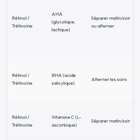
AHA
Rétinol /
Séparer matin/soir
(glycolique,
Trétinoïne
ou alterner
lactique)
Rétinol /
BHA (acide
Alterner les soirs
Trétinoïne
salicylique)
Rétinol /
Vitamine C (L-
Séparer matin/soir
Trétinoïne
ascorbique)