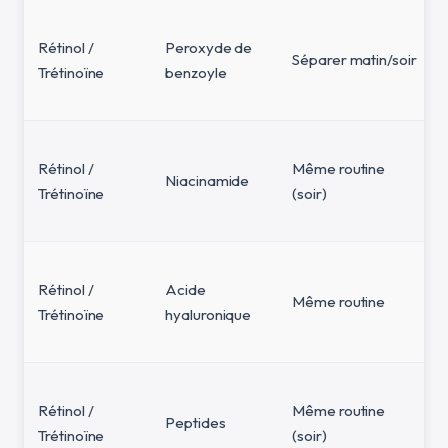
Rétinol /
Peroxyde de
Séparer matin/soir
Trétinoïne
benzoyle
Rétinol /
Même routine
Niacinamide
Trétinoïne
(soir)
Rétinol /
Acide
Même routine
Trétinoïne
hyaluronique
Rétinol /
Même routine
Peptides
Trétinoïne
(soir)