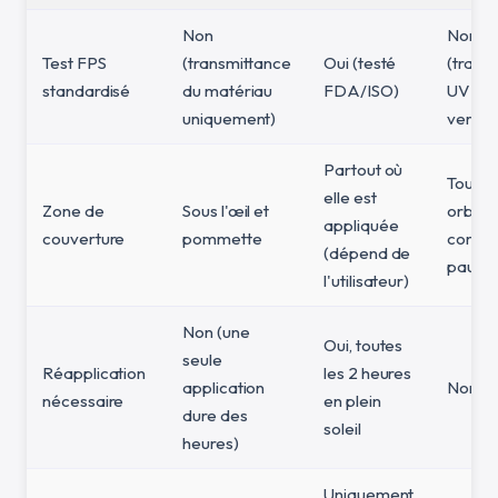
Non
Non
Test FPS
(transmittance
Oui (testé
(trans
standardisé
du matériau
FDA/ISO)
UV de
uniquement)
verres
Partout où
Toute 
elle est
Zone de
Sous l'œil et
orbitai
appliquée
couverture
pommette
compri
(dépend de
paupiè
l'utilisateur)
Non (une
Oui, toutes
seule
Réapplication
les 2 heures
application
Non
nécessaire
en plein
dure des
soleil
heures)
Uniquement