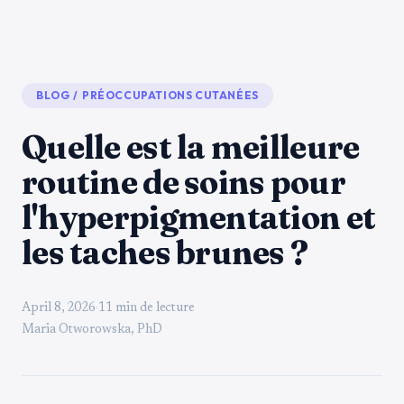
BLOG
/
PRÉOCCUPATIONS CUTANÉES
Quelle est la meilleure
routine de soins pour
l'hyperpigmentation et
les taches brunes ?
April 8, 2026
·
11 min de lecture
Maria Otworowska, PhD