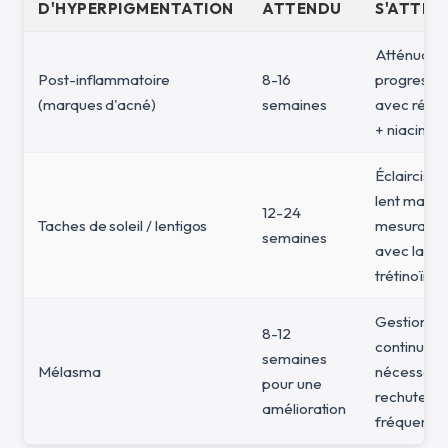
D'HYPERPIGMENTATION
ATTENDU
S'ATTEN
Atténuatio
Post-inflammatoire
8-16
progressiv
(marques d'acné)
semaines
avec rétin
+ niacina
Éclairciss
lent mais
12-24
Taches de soleil / lentigos
mesurable
semaines
avec la
trétinoïne
Gestion
8-12
continue
semaines
Mélasma
nécessaire 
pour une
rechutes s
amélioration
fréquente