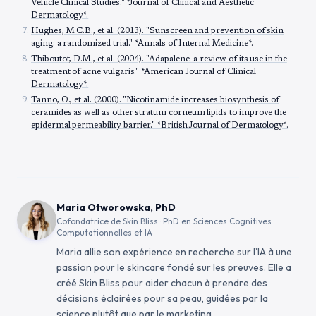
Vehicle Clinical Studies." *Journal of Clinical and Aesthetic
Dermatology*.
Hughes, M.C.B., et al. (2013). "Sunscreen and prevention of skin
aging: a randomized trial." *Annals of Internal Medicine*.
Thiboutot, D.M., et al. (2004). "Adapalene: a review of its use in the
treatment of acne vulgaris." *American Journal of Clinical
Dermatology*.
Tanno, O., et al. (2000). "Nicotinamide increases biosynthesis of
ceramides as well as other stratum corneum lipids to improve the
epidermal permeability barrier." *British Journal of Dermatology*.
Maria Otworowska, PhD
Cofondatrice de Skin Bliss · PhD en Sciences Cognitives
Computationnelles et IA
Maria allie son expérience en recherche sur l’IA à une
passion pour le skincare fondé sur les preuves. Elle a
créé Skin Bliss pour aider chacun à prendre des
décisions éclairées pour sa peau, guidées par la
science plutôt que par le marketing.