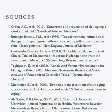
SOURCES
Green, A.C., et al. (2013). "Sunscreen and prevention of skin aging: a
randomized trial." *Annals of Internal Medicine*.
Bulengo-Ransby, S.M., et al. (1993). "Topical tretinoin (retinoic acid)
therapy for hyperpigmented lesions caused by inflammation of the
skin in black patients." *New England Journal of Medicine*.
Castanedo-Cazares, J.P., et al. (2011). "A Double-Blind, Randomized
Clinical Trial of Niacinamide 4% versus Hydroquinone 4% in the
Treatment of Melasma." *Dermatology Research and Practice*.
Taghizadeh, E., et al. (2023). "Azelaic Acid Versus Hydroquinone for
Managing Patients With Melasma: Systematic Review and Meta-
Analysis of Randomized Controlled Trials." *Dermatologic
Therapy*.
Mukherjee, S., et al. (2006). "Retinoids in the treatment of skin aging:
an overview of clinical efficacy and safety." *Clinical Interventions in
Aging*.
Al-Niaimi, F. & Chiang, N.Y.Z. (2019). "Vitamin C Prevents
Ultraviolet-induced Pigmentation in Healthy Volunteers: Bayesian
Meta-analysis Results from 31 Randomized Controlled versus