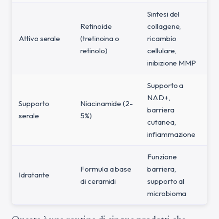
Sintesi del
Retinoide
collagene,
Attivo serale
(tretinoina o
ricambio
Fo
retinolo)
cellulare,
inibizione MMP
Supporto a
NAD+,
Supporto
Niacinamide (2-
barriera
Fo
serale
5%)
cutanea,
infiammazione
Funzione
Formula a base
barriera,
Idratante
M
di ceramidi
supporto al
microbioma