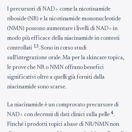
I precursori di NAD+ come la nicotinamide
riboside (NR) e la nicotinamide mononucleotide
(NMN) possono aumentare i livelli di NAD+ in
modo più efficace della niacinamide in contesti
13
controllati
. Sono in corso studi
sull'integrazione orale. Ma per la skincare topica,
le prove che NR o NMN offrano benefici
significativi oltre a quelli già forniti dalla
niacinamide sono scarse.
La niacinamide è un comprovato precursore di
4
NAD+ con decenni di dati clinici sulla pelle
.
Finché i prodotti topici a base di NR/NMN non