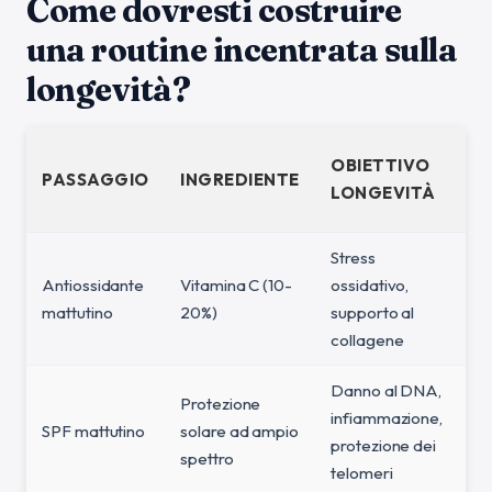
Come dovresti costruire
una routine incentrata sulla
longevità?
L
OBIETTIVO
PASSAGGIO
INGREDIENTE
D
LONGEVITÀ
P
Stress
Antiossidante
Vitamina C (10-
ossidativo,
Fo
mattutino
20%)
supporto al
collagene
Danno al DNA,
Protezione
infiammazione,
Fo
SPF mattutino
solare ad ampio
protezione dei
(R
spettro
telomeri