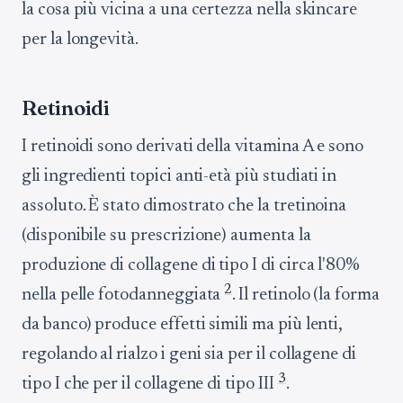
la cosa più vicina a una certezza nella skincare
per la longevità.
Retinoidi
I retinoidi sono derivati della vitamina A e sono
gli ingredienti topici anti-età più studiati in
assoluto. È stato dimostrato che la tretinoina
(disponibile su prescrizione) aumenta la
produzione di collagene di tipo I di circa l'80%
2
nella pelle fotodanneggiata
. Il retinolo (la forma
da banco) produce effetti simili ma più lenti,
regolando al rialzo i geni sia per il collagene di
3
tipo I che per il collagene di tipo III
.