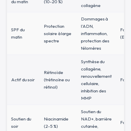
du matin
(10-20 %)
collagène
Dommages à
Protection
l'ADN,
SPF du
Fort
solaire à large
inflammation,
matin
(ECR
spectre
protection des
télomères
Synthèse du
collagène,
Rétinoïde
renouvellement
Actif du soir
(trétinoïne ou
Fort
cellulaire,
rétinol)
inhibition des
MMP
Soutien du
Soutien du
Niacinamide
NAD+, barrière
Fort
soir
(2-5 %)
cutanée,