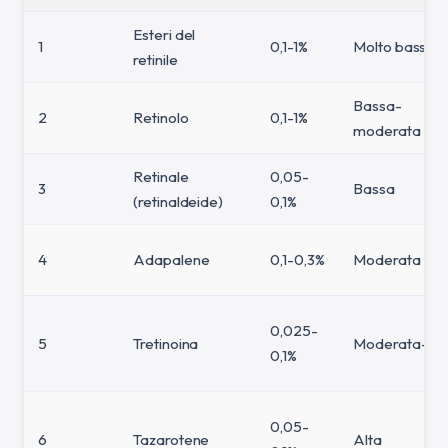
Esteri del
1
0,1-1%
Molto bassa
retinile
Bassa-
2
Retinolo
0,1-1%
moderata
Retinale
0,05-
3
Bassa
(retinaldeide)
0,1%
4
Adapalene
0,1-0,3%
Moderata
0,025-
5
Tretinoina
Moderata-alt
0,1%
0,05-
6
Tazarotene
Alta