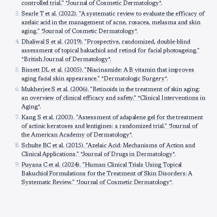
controlled trial." *Journal of Cosmetic Dermatology*.
Searle T et al. (2022). "A systematic review to evaluate the efficacy of
azelaic acid in the management of acne, rosacea, melasma and skin
aging." *Journal of Cosmetic Dermatology*.
Dhaliwal S et al. (2019). "Prospective, randomized, double-blind
assessment of topical bakuchiol and retinol for facial photoageing."
*British Journal of Dermatology*.
Bissett DL et al. (2005). "Niacinamide: A B vitamin that improves
aging facial skin appearance." *Dermatologic Surgery*.
Mukherjee S et al. (2006). "Retinoids in the treatment of skin aging:
an overview of clinical efficacy and safety." *Clinical Interventions in
Aging*.
Kang S et al. (2003). "Assessment of adapalene gel for the treatment
of actinic keratoses and lentigines: a randomized trial." *Journal of
the American Academy of Dermatology*.
Schulte BC et al. (2015). "Azelaic Acid: Mechanisms of Action and
Clinical Applications." *Journal of Drugs in Dermatology*.
Puyana C et al. (2024). "Human Clinical Trials Using Topical
Bakuchiol Formulations for the Treatment of Skin Disorders: A
Systematic Review." *Journal of Cosmetic Dermatology*.