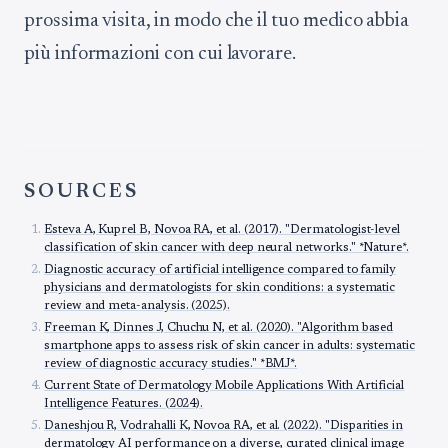
prossima visita, in modo che il tuo medico abbia
più informazioni con cui lavorare.
SOURCES
Esteva A, Kuprel B, Novoa RA, et al. (2017). "Dermatologist-level
classification of skin cancer with deep neural networks." *Nature*.
Diagnostic accuracy of artificial intelligence compared to family
physicians and dermatologists for skin conditions: a systematic
review and meta-analysis. (2025).
Freeman K, Dinnes J, Chuchu N, et al. (2020). "Algorithm based
smartphone apps to assess risk of skin cancer in adults: systematic
review of diagnostic accuracy studies." *BMJ*.
Current State of Dermatology Mobile Applications With Artificial
Intelligence Features. (2024).
Daneshjou R, Vodrahalli K, Novoa RA, et al. (2022). "Disparities in
dermatology AI performance on a diverse, curated clinical image