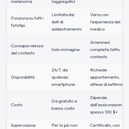
melanoma
(aggregato)
Limitata dai
Varia con
Funziona su tutti i
dati di
l'esperienza del
fototipi
addestramento
medico
Anamnesi
Consapevolezza
Solo immagine
completa, tatto,
del contesto
contesto
24/7, da
Richiede
Disponibilità
qualsiasi
appuntamento,
smartphone
attese di settimane
Dipende
Da gratuito a
Costo
dall'assicurazione,
basso costo
spesso 100 $+
Supervisione
Per lo più non
Certificato, con