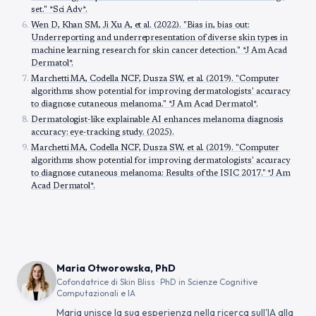
set." *Sci Adv*.
Wen D, Khan SM, Ji Xu A, et al. (2022). "Bias in, bias out:
Underreporting and underrepresentation of diverse skin types in
machine learning research for skin cancer detection." *J Am Acad
Dermatol*.
Marchetti MA, Codella NCF, Dusza SW, et al. (2019). "Computer
algorithms show potential for improving dermatologists' accuracy
to diagnose cutaneous melanoma." *J Am Acad Dermatol*.
Dermatologist-like explainable AI enhances melanoma diagnosis
accuracy: eye-tracking study. (2025).
Marchetti MA, Codella NCF, Dusza SW, et al. (2019). "Computer
algorithms show potential for improving dermatologists' accuracy
to diagnose cutaneous melanoma: Results of the ISIC 2017." *J Am
Acad Dermatol*.
Maria Otworowska, PhD
Cofondatrice di Skin Bliss · PhD in Scienze Cognitive
Computazionali e IA
Maria unisce la sua esperienza nella ricerca sull'IA alla