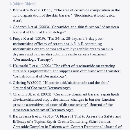
[object Object]
Bouwstra JA et al. (1999). "The role of ceramide composition in the
lipid organisation of the skin barrier." *Biochimica et Biophysica
Acta*.
Coderch L et al. (2003). "Ceramides and skin function." *American
Journal of Clinical Dermatology*.
Paepe K et al. (2019). "The 24-hr, 28-day, and 7-day post-
moisturizing efficacy of ceramides 1, 3, 6-II containing
moisturizing cream compared with hydrophilic cream on skin
dryness and barrier disruption in senile xerosis treatment."
*Dermatologic Therapy*.
Hakozaki T et al. (2002). "The effect of niacinamide on reducing
cutaneous pigmentation and suppression of melanosome transfer."
*British Journal of Dermatology*.
Gehring W (2004). "Nicotinic acid/niacinamide and the skin."
*Journal of Cosmetic Dermatology*.
Chamlin SL et al. (2002). "Ceramide-dominant barrier repair lipids
alleviate childhood atopic dermatitis: changes in barrier function
provide a sensitive indicator of disease activity." *Journal of the
American Academy of Dermatology*.
Berardesca E et al. (2018). "A Phase II Trial to Assess the Safety and
Efficacy of a Topical Repair Cream Containing Skin-identical
Ceramide Complex in Patients with Contact Dermatitis." *Journal of