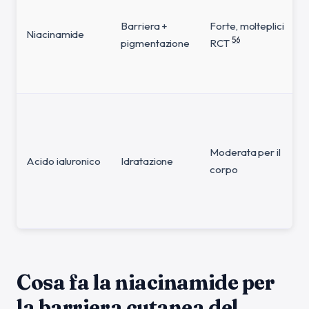
Barriera +
Forte, molteplici
Niacinamide
5
6
pigmentazione
RCT
Moderata per il
Acido ialuronico
Idratazione
corpo
Cosa fa la niacinamide per
la barriera cutanea del