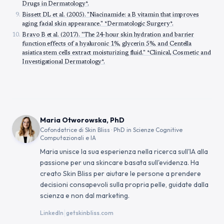
Drugs in Dermatology*.
Bissett DL et al. (2005). "Niacinamide: a B vitamin that improves
aging facial skin appearance." *Dermatologic Surgery*.
Bravo B et al. (2017). "The 24-hour skin hydration and barrier
function effects of a hyaluronic 1%, glycerin 5%, and Centella
asiatica stem cells extract moisturizing fluid." *Clinical, Cosmetic and
Investigational Dermatology*.
Maria Otworowska, PhD
Cofondatrice di Skin Bliss · PhD in Scienze Cognitive
Computazionali e IA
Maria unisce la sua esperienza nella ricerca sull'IA alla
passione per una skincare basata sull'evidenza. Ha
creato Skin Bliss per aiutare le persone a prendere
decisioni consapevoli sulla propria pelle, guidate dalla
scienza e non dal marketing.
|
LinkedIn
getskinbliss.com