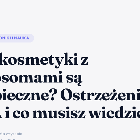
DNIKI I NAUKA
kosmetyki z
osomami są
ieczne? Ostrzeżen
i co musisz wiedzi
min czytania