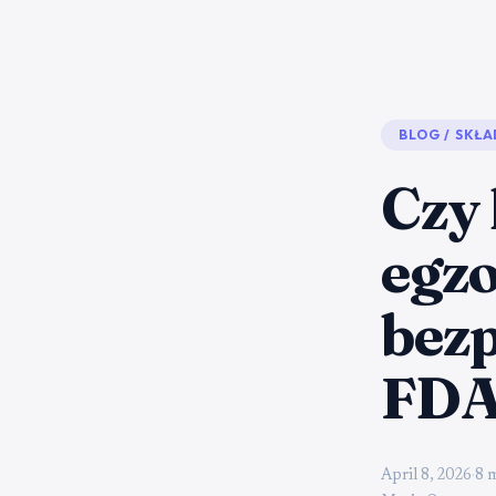
BLOG
/
SKŁA
Czy 
egz
bezp
FDA 
April 8, 2026
·
8 