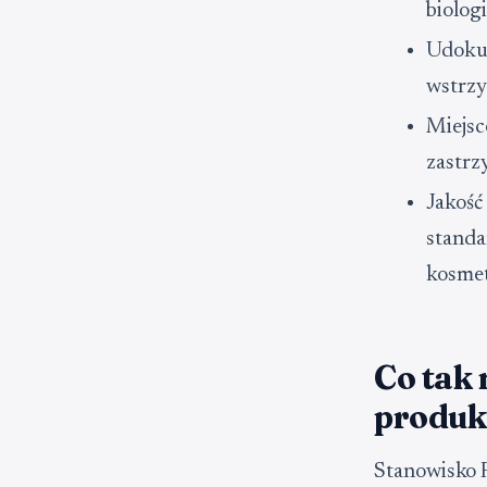
biolog
Udokum
wstrzy
Miejsc
zastrz
Jakość
standa
kosme
Co tak
produk
Stanowisko F