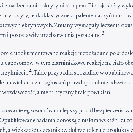
ki z nadżerkami pokrytymi strupem. Biopsja skóry wyk
ratynocyty, leukoklastyczne zapalenie naczyń i martw
otowych ekrynowych. Zmiany wymagały leczenia dou
3
em i pozostawiły przebarwienia pozapalne
.
orcie udokumentowano reakcje niepożądane po śróds
u egzosomów, w tym ziarniniakowe reakcje na ciało ob
4
strzyknięcia
. Takie przypadki są rzadkie w opublikowa
 ale niewielka liczba zgłoszeń prawdopodobnie odzwierci
awozdawczość, a nie faktyczny brak powikłań.
tosowanie egzosomów ma lepszy profil bezpieczeństwa
. Opublikowane badania donoszą o niskim wskaźniku z
h, a większość uczestników dobrze toleruje produkty 