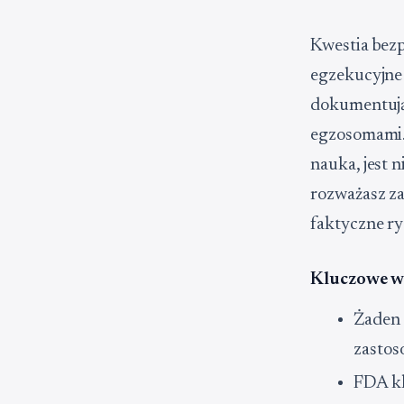
Kwestia bezp
egzekucyjne
dokumentują
egzosomami. 
nauka, jest 
rozważasz za
faktyczne ry
Kluczowe w
Żaden 
zastos
FDA kl