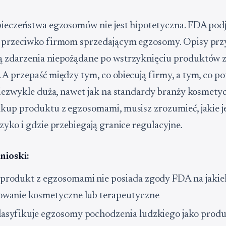
ieczeństwa egzosomów nie jest hipotetyczna. FDA podj
 przeciwko firmom sprzedającym egzosomy. Opisy pr
 zdarzenia niepożądane po wstrzyknięciu produktów 
A przepaść między tym, co obiecują firmy, a tym, co po
niezwykle duża, nawet jak na standardy branży kosmetycz
kup produktu z egzosomami, musisz zrozumieć, jakie j
zyko i gdzie przebiegają granice regulacyjne.
nioski:
produkt z egzosomami nie posiada zgody FDA na jakie
owanie kosmetyczne lub terapeutyczne
asyfikuje egzosomy pochodzenia ludzkiego jako prod