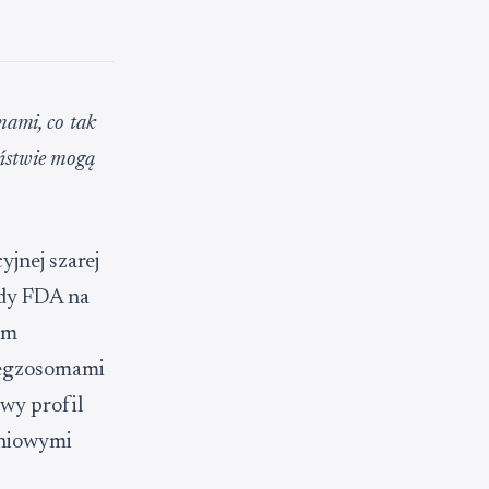
mami, co tak
eństwie mogą
yjnej szarej
ody FDA na
sm
 egzosomami
owy profil
dniowymi