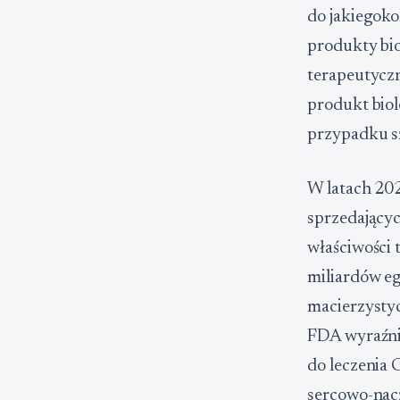
do jakiegoko
produkty bio
terapeutyczn
produkt biol
przypadku s
W latach 20
sprzedającyc
właściwości 
miliardów e
macierzystyc
FDA wyraźnie
do leczenia
sercowo-nac