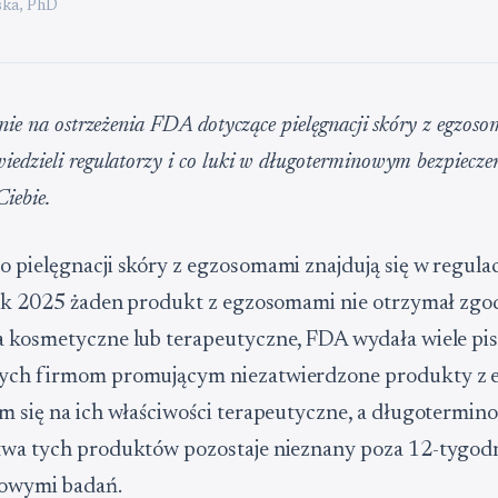
ka, PhD
enie na ostrzeżenia FDA dotyczące pielęgnacji skóry z egzoso
edzieli regulatorzy i co luki w długoterminowym bezpiecz
Ciebie.
 pielęgnacji skóry z egzosomami znajdują się w regulac
 rok 2025 żaden produkt z egzosomami nie otrzymał zg
a kosmetyczne lub terapeutyczne, FDA wydała wiele pi
ych firmom promującym niezatwierdzone produkty z
m się na ich właściwości terapeutyczne, a długotermin
twa tych produktów pozostaje nieznany poza 12-tygo
owymi badań.