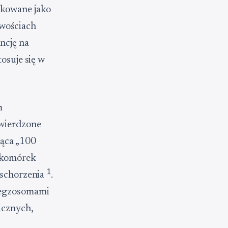
ikowane jako
iwościach
ncję na
tosuje się w
m
twierdzone
jąca „100
 komórek
1
e schorzenia
.
z egzosomami
icznych,