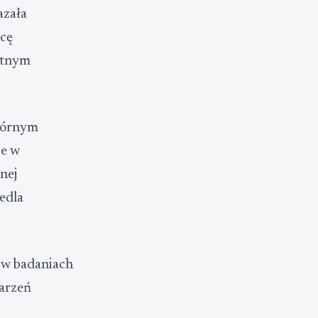
azała
icę
stnym
kórnym
ce w
nej
edla
 w badaniach
darzeń
z