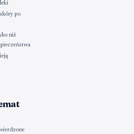
leki
skóry po
yko niż
zpieczeństwa
ieją
temat
twierdzone