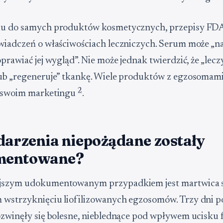
iu do samych produktów kosmetycznych, przepisy FDA
wiadczeń o właściwościach leczniczych. Serum może „na
prawiać jej wygląd”. Nie może jednak twierdzić, że „leczy
ub „regeneruje” tkankę. Wiele produktów z egzosomam
2
w swoim marketingu
.
darzenia niepożądane zostały
mentowane?
jszym udokumentowanym przypadkiem jest martwica 
 wstrzyknięciu liofilizowanych egzosomów. Trzy dni p
ozwinęły się bolesne, nieblednące pod wpływem ucisku 