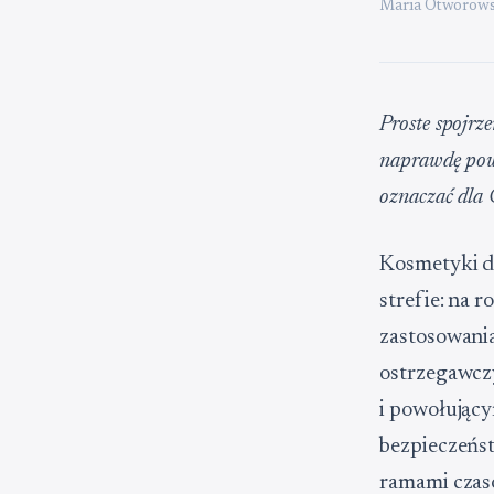
Maria Otworows
Proste spojrz
naprawdę powi
oznaczać dla 
Kosmetyki do
strefie: na
zastosowani
ostrzegawcz
i powołujący
bezpieczeńs
ramami czas