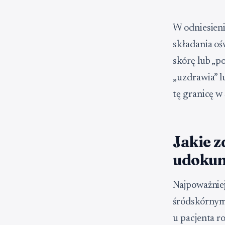
W odniesien
składania oś
skórę lub „po
„uzdrawia” l
tę granicę 
Jakie z
udoku
Najpoważnie
śródskórnym
u pacjenta r