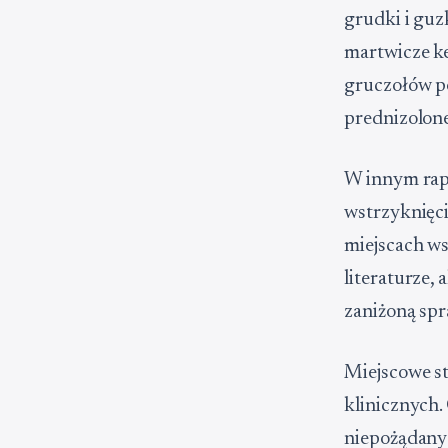
grudki i guz
martwicze ke
gruczołów p
prednizolon
W innym rap
wstrzyknięci
miejscach w
literaturze,
zaniżoną spr
Miejscowe s
klinicznych
niepożądanyc