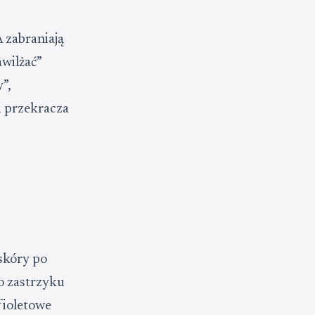
 zabraniają
wilżać”
”,
i przekracza
skóry po
o zastrzyku
fioletowe