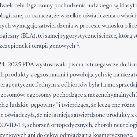
lwiek celu. Egzosomy pochodzenia ludzkiego są klasyf
logiczne, co oznacza, że wszelkie oświadczenia o właśc
ych wymagają zatwierdzenia w procesie wniosku o lice
ogiczny (BLA), tej samej rygorystycznej ścieżce, którą s
1
zczepionek i terapii genowych
.
24–2025 FDA wystosowała pisma ostrzegawcze do fir
h produkty z egzosomami i powołujących się na nieza
terapeutyczne. Jednym z odbiorców była firma sprzeda
gzosomów: egzosomy pochodzące z mezenchymalnych
h z ludzkiej pępowiny” i twierdząca, że leczą one różn
 oświadczyła, że nie istnieją zatwierdzone produkty 
 COVID-19, schorzeń ortopedycznych, chorób neurolog
zyniowych ani do celów odmładzania kosmetycznego.