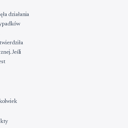
ęła działania
zypadków
z
twierdziła
nej. Jeśli
est
kolwiek
ukty