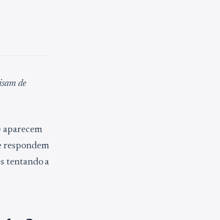
isam de
) aparecem
 e respondem
s tentando a