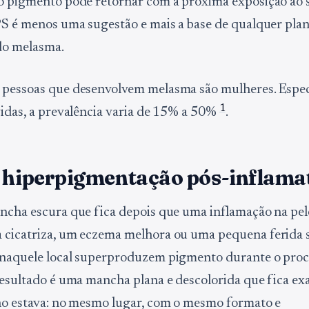
o pigmento pode retornar com a próxima exposição ao so
PS é menos uma sugestão e mais a base de qualquer pla
do melasma.
 pessoas que desenvolvem melasma são mulheres. Espe
1
vidas, a prevalência varia de 15% a 50%
.
é hiperpigmentação pós-inflama
ncha escura que fica depois que uma inflamação na pele
cicatriza, um eczema melhora ou uma pequena ferida se
 naquele local superproduzem pigmento durante o proc
resultado é uma mancha plana e descolorida que fica e
ho estava: no mesmo lugar, com o mesmo formato e