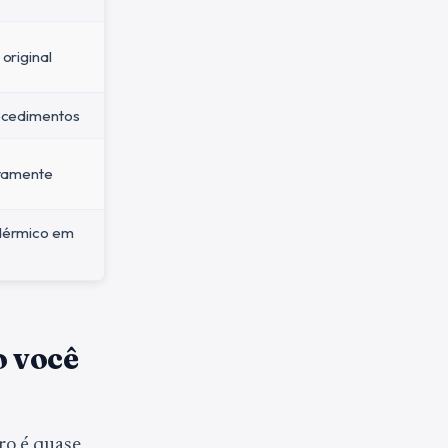
original
ocedimentos
ntamente
dérmico em
o você
ro é quase