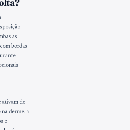
olta?
a
isposição
mbas as
, com bordas
durante
pcionais
e ativam de
 na derme, a
s o