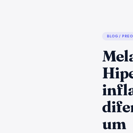
BLOG
/
PREO
Mel
Hip
inf
dife
um