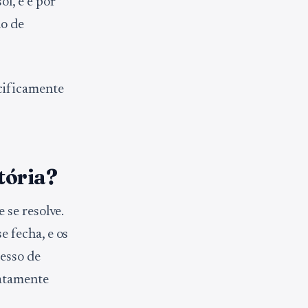
l, e é por
no de
cificamente
tória?
 se resolve.
 fecha, e os
esso de
xatamente