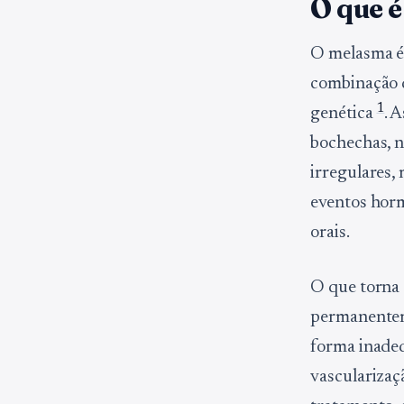
O que é
O melasma é
combinação d
1
genética
. 
bochechas, n
irregulares,
eventos horm
orais.
O que torna 
permanenteme
forma inadeq
vascularizaç