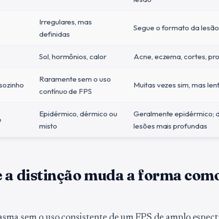
Irregulares, mas
Segue o formato da lesão 
definidas
Sol, hormônios, calor
Acne, eczema, cortes, pr
Raramente sem o uso
sozinho
Muitas vezes sim, mas le
contínuo de FPS
Epidérmico, dérmico ou
Geralmente epidérmico; 
e
misto
lesões mais profundas
e a distinção muda a forma com
asma sem o uso consistente de um FPS de amplo espect