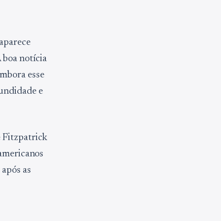
 aparece
 boa notícia
embora esse
fundidade e
 Fitzpatrick
-americanos
 após as