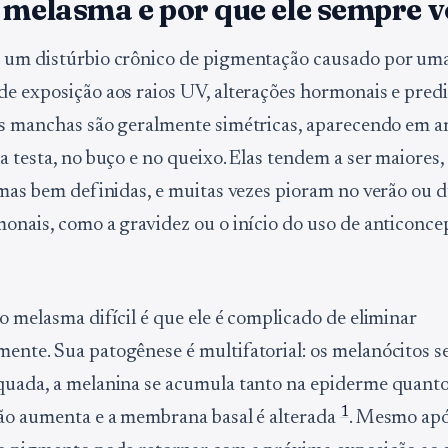
 melasma e por que ele sempre v
 um distúrbio crônico de pigmentação causado por um
e exposição aos raios UV, alterações hormonais e pred
As manchas são geralmente simétricas, aparecendo em a
a testa, no buço e no queixo. Elas tendem a ser maiores
 mas bem definidas, e muitas vezes pioram no verão ou 
onais, como a gravidez ou o início do uso de anticonce
o melasma difícil é que ele é complicado de eliminar
nte. Sua patogênese é multifatorial: os melanócitos s
uada, a melanina se acumula tanto na epiderme quanto
1
ão aumenta e a membrana basal é alterada
. Mesmo apó