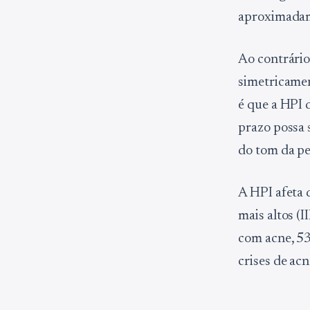
aproximada
Ao contrário
simetricamen
é que a HPI 
prazo possa 
do tom da p
A HPI afeta 
mais altos (
com acne, 53
crises de ac