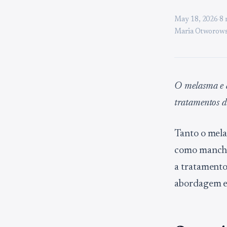
May 18, 2026
·
8 
Maria Otworows
O melasma e a
tratamentos di
Tanto o mel
como mancha
a tratamento
abordagem e