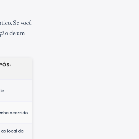
tico. Se você
ação de um
PÓS-
le
enha ocorrido
ao local da