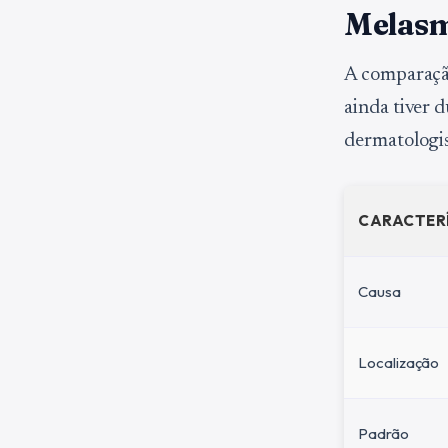
Melasm
A comparação
ainda tiver 
dermatologis
CARACTER
Causa
Localização
Padrão