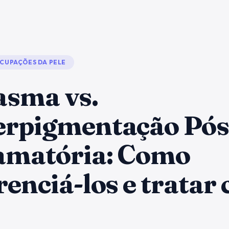
CUPAÇÕES DA PELE
asma vs.
erpigmentação Pós
lamatória: Como
renciá-los e tratar