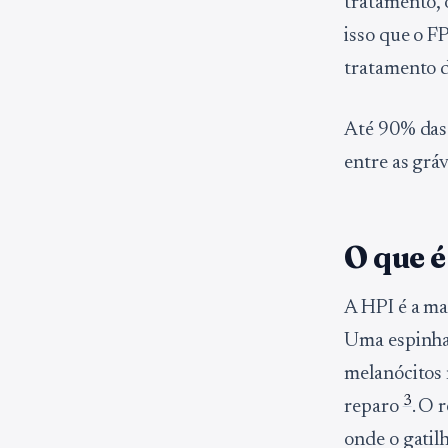
tratamento, 
isso que o F
tratamento 
Até 90% das
entre as grá
O que 
A HPI é a ma
Uma espinha 
melanócitos
3
reparo
. O 
onde o gatil