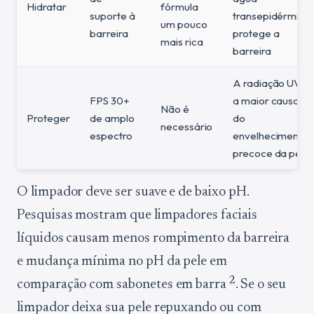
Hidratar
fórmula
suporte à
transepidérmica,
um pouco
barreira
protege a
mais rica
barreira
A radiação UV é
FPS 30+
a maior causa
Não é
Proteger
de amplo
do
necessário
espectro
envelhecimento
precoce da pele
O limpador deve ser suave e de baixo pH.
Pesquisas mostram que limpadores faciais
líquidos causam menos rompimento da barreira
e mudança mínima no pH da pele em
2
comparação com sabonetes em barra
. Se o seu
limpador deixa sua pele repuxando ou com