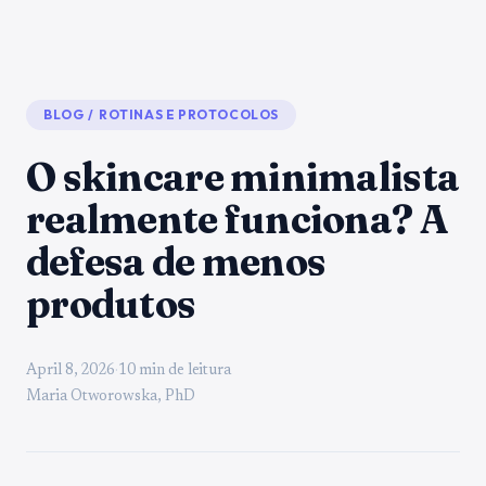
BLOG
/
ROTINAS E PROTOCOLOS
O skincare minimalista
realmente funciona? A
defesa de menos
produtos
April 8, 2026
·
10 min de leitura
Maria Otworowska, PhD