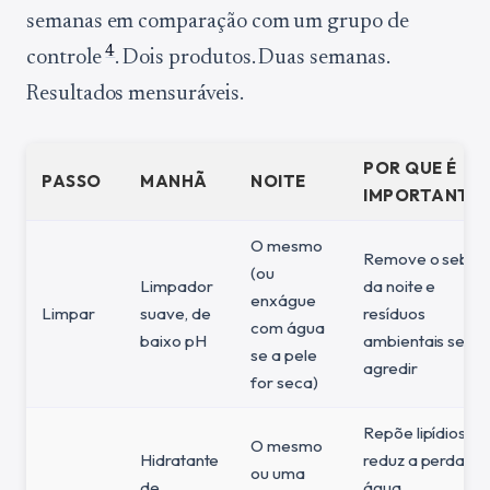
semanas em comparação com um grupo de
4
controle
. Dois produtos. Duas semanas.
Resultados mensuráveis.
POR QUE É
PASSO
MANHÃ
NOITE
IMPORTANTE
O mesmo
Remove o sebo
(ou
Limpador
da noite e
enxágue
Limpar
suave, de
resíduos
com água
baixo pH
ambientais sem
se a pele
agredir
for seca)
Repõe lipídios,
O mesmo
Hidratante
reduz a perda de
ou uma
de
água