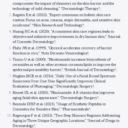
compromise: the impact of cleansers on the skin barrier and the
technology of mild cleansing." *Dermatologic Therapy*.
Bagatin E et al. (2022). "Expert consensus on holistic skin care
routine: Focus on acne, rosacea, atopic dermatitis, and sensitive skin
syndrome." *Skin Research and Technology*.
Huang HC et al. (2020). "A consistent skin care regimen leads to
objective and subjective improvements in dry human skin." *Journal
of Cosmetic Dermatology*.
Fluhr JW et al. (1999). "Glycerol accelerates recovery of barrier
function in vivo." *Acta Dermato-Venereologica*.
Tanno O et al. (2000). "Nicotinamide increases biosynthesis of
ceramides as well as other stratum corneum lipids to improve the
epidermal permeability barrier." *British Journal of Dermatology*.
Hughes MCB et al. (2016). "Daily Use of a Facial Broad Spectrum
Sunscreen Over One-Year Significantly Improves Clinical
Evaluation of Photoaging." *Dermatologic Surgery*.
Bissett DL et al. (2005). "Niacinamide: A B vitamin that improves
aging facial skin appearance." *Dermatologic Surgery*.
Resende DISP et al. (2021). "Usage of Synthetic Peptides in
Cosmetics for Sensitive Skin." *Pharmaceuticals*.
Bageorgou F et al. (2022). "Two-Step Skincare Regimen Addressing
Aging in Three Unique Geographic Locations." *Journal of Drugs in
Dermatology*.