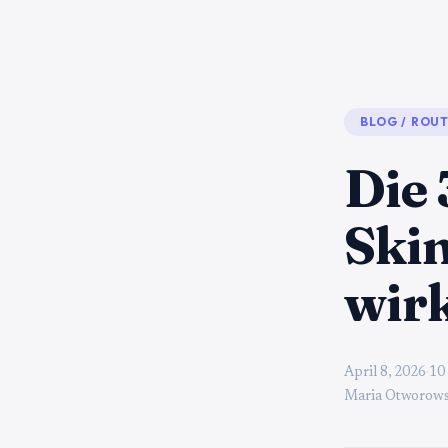
BLOG
/
ROUT
Die
Skin
wirk
April 8, 2026
·
10
Maria Otworows