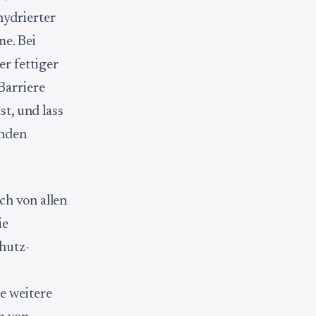
hydrierter
e. Bei
r fettiger
Barriere
st, und lass
unden
ich von allen
ie
chutz-
e
ne weitere