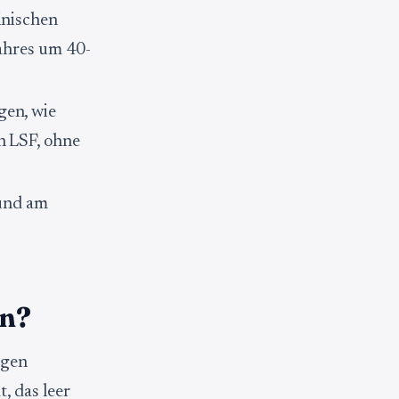
inischen
ahres um 40-
gen, wie
n LSF, ohne
 und am
en?
rgen
, das leer