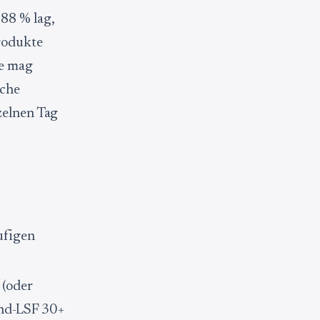
88 % lag,
Produkte
ne mag
oche
zelnen Tag
ufigen
 (oder
and-LSF 30+