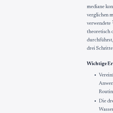
mediane kon
verglichen m
verwendete
theoretisch 
durchführst,
drei Schritt
Wichtige Er
Verein
Anwend
Routin
Die dr
Wasser