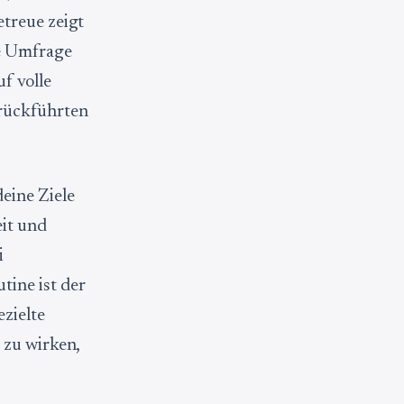
etreue zeigt
ne Umfrage
f volle
rückführten
eine Ziele
eit und
i
tine ist der
ezielte
 zu wirken,