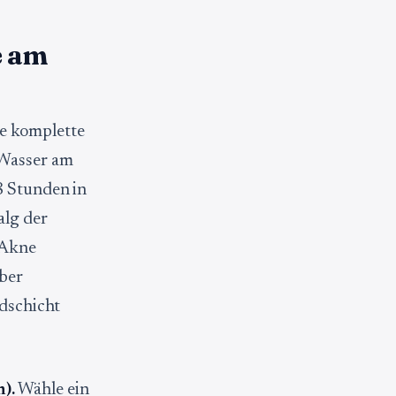
e am
e komplette
 Wasser am
8 Stunden in
alg der
 Akne
aber
idschicht
).
Wähle ein