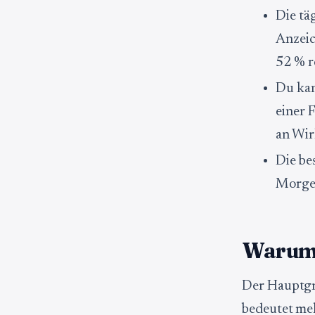
Die tä
Anzeic
52 % r
Du kan
einer 
an Wir
Die be
Morge
Warum 
Der Hauptgr
bedeutet meh