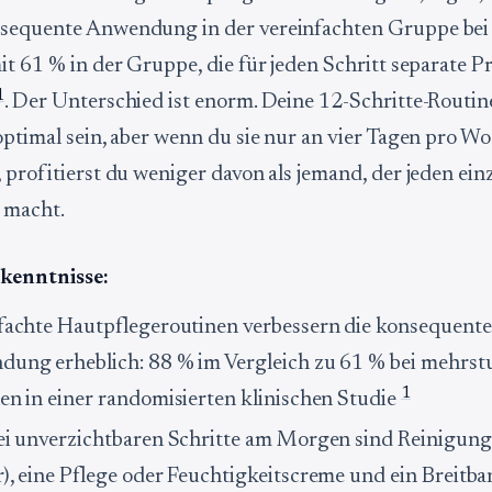
sequente Anwendung in der vereinfachten Gruppe bei 
it 61 % in der Gruppe, die für jeden Schritt separate 
1
. Der Unterschied ist enorm. Deine 12-Schritte-Routi
optimal sein, aber wenn du sie nur an vier Tagen pro W
 profitierst du weniger davon als jemand, der jeden ein
e macht.
kenntnisse:
fachte Hautpflegeroutinen verbessern die konsequente
ung erheblich: 88 % im Vergleich zu 61 % bei mehrst
1
en in einer randomisierten klinischen Studie
ei unverzichtbaren Schritte am Morgen sind Reinigung
), eine Pflege oder Feuchtigkeitscreme und ein Breitb