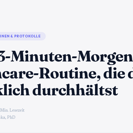
INEN & PROTOKOLLE
 3-Minuten-Morgen
care-Routine, die 
lich durchhältst
 Min. Lesezeit
ka, PhD