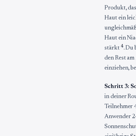
Produkt, das
Haut ein lei
ungleichmäß
Haut ein Nia
4
stärkt
. Du 
den Rest am
einziehen, b
Schritt 3: 
in deiner Ro
Teilnehmer 4
Anwender 24 
Sonnenschut