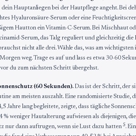
 dein Hauptanliegen bei der Hautpflege angeht. Bei de
chtes Hyaluronsäure-Serum oder eine Feuchtigkeitscrem
igem Hautton ein Vitamin-C-Serum. Bei Mischhaut ode
cinamid-Serum, das Talg reguliert und gleichzeitig die 
brauchst nicht alle drei. Wähle das, was am wichtigsten i
 Morgen weg. Trage es auf und lass es etwa 30-60 Sek
evor du zum nächsten Schritt übergehst.
Sonnenschutz (60 Sekunden).
Das ist der Schritt, der s
utine am meisten auszahlt. Eine randomisierte Studie, d
,5 Jahre lang begleitete, zeigte, dass tägliche Sonnens
% weniger Hautalterung aufwiesen als diejenigen, di
5
z nur dann auftrugen, wenn sie Lust dazu hatten
. Ei