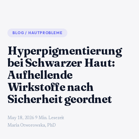
BLOG
/
HAUTPROBLEME
Hyperpigmentierung
bei Schwarzer Haut:
Aufhellende
Wirkstoffe nach
Sicherheit geordnet
May 18, 2026
·
9 Min. Lesezeit
Maria Otworowska, PhD