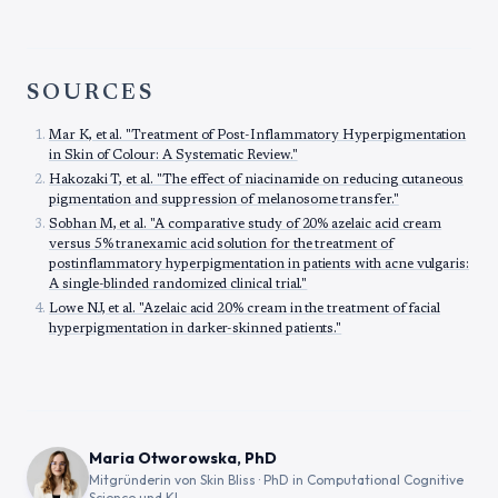
SOURCES
Mar K, et al. "Treatment of Post-Inflammatory Hyperpigmentation
in Skin of Colour: A Systematic Review."
Hakozaki T, et al. "The effect of niacinamide on reducing cutaneous
pigmentation and suppression of melanosome transfer."
Sobhan M, et al. "A comparative study of 20% azelaic acid cream
versus 5% tranexamic acid solution for the treatment of
postinflammatory hyperpigmentation in patients with acne vulgaris:
A single-blinded randomized clinical trial."
Lowe NJ, et al. "Azelaic acid 20% cream in the treatment of facial
hyperpigmentation in darker-skinned patients."
Maria Otworowska, PhD
Mitgründerin von Skin Bliss · PhD in Computational Cognitive
Science und KI