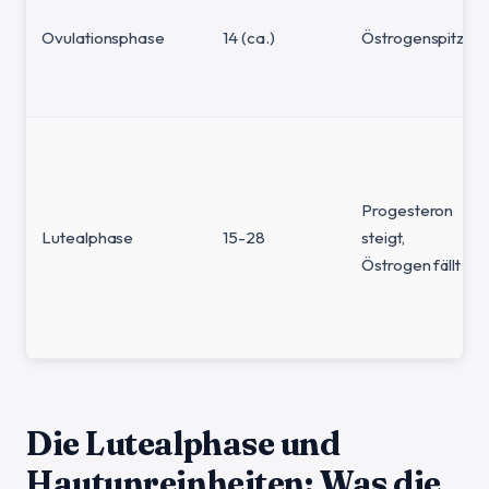
Ovulationsphase
14 (ca.)
Östrogenspitze
Progesteron
Lutealphase
15-28
steigt,
Östrogen fällt
Die Lutealphase und
Hautunreinheiten: Was die