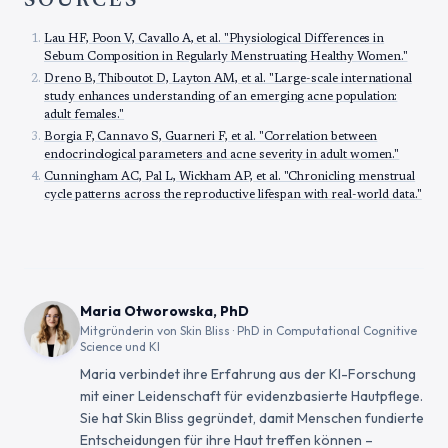
SOURCES
Lau HF, Poon V, Cavallo A, et al. "Physiological Differences in
Sebum Composition in Regularly Menstruating Healthy Women."
Dreno B, Thiboutot D, Layton AM, et al. "Large-scale international
study enhances understanding of an emerging acne population:
adult females."
Borgia F, Cannavo S, Guarneri F, et al. "Correlation between
endocrinological parameters and acne severity in adult women."
Cunningham AC, Pal L, Wickham AP, et al. "Chronicling menstrual
cycle patterns across the reproductive lifespan with real-world data."
Maria Otworowska, PhD
Mitgründerin von Skin Bliss · PhD in Computational Cognitive
Science und KI
Maria verbindet ihre Erfahrung aus der KI-Forschung
mit einer Leidenschaft für evidenzbasierte Hautpflege.
Sie hat Skin Bliss gegründet, damit Menschen fundierte
Entscheidungen für ihre Haut treffen können –