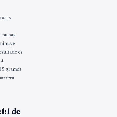
causas
s causas
sminuye
esultado es
),
y 15 gramos
barrera
1:1 de