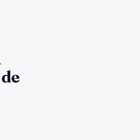
a
 de