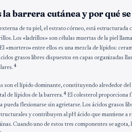
 la barrera cutánea y por qué s
externa de tu piel, el estrato córneo, está estructurada
illos. Los «ladrillos» son células muertas de la piel llam
 El «mortero» entre ellos es una mezcla de lípidos: cera
 ácidos grasos libres dispuestos en capas organizadas ll
4
lares.
s son el lípido dominante, constituyendo alrededor del
4
al de lípidos de la barrera.
El colesterol proporciona f
a pueda flexionarse sin agrietarse. Los ácidos grasos lib
structurales y contribuyen al pH ácido que mantiene a ra
ñinas. Cuando uno de estos tres componentes se agota, 