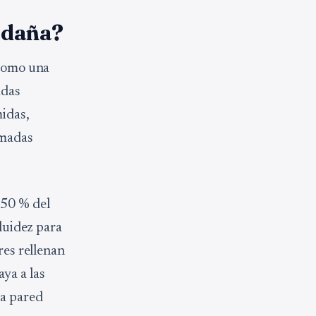
e daña?
 como una
adas
midas,
amadas
 50 % del
luidez para
res rellenan
ya a las
la pared