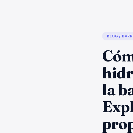
BLOG
/
BARR
Cóm
hidr
la b
Expl
prop