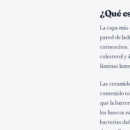
¿Qué es
La capa más 
pared de ladr
corneocitos.
colesterol y
láminas lame
Las ceramida
contenido tot
que la barrer
los huecos e
bacterias da