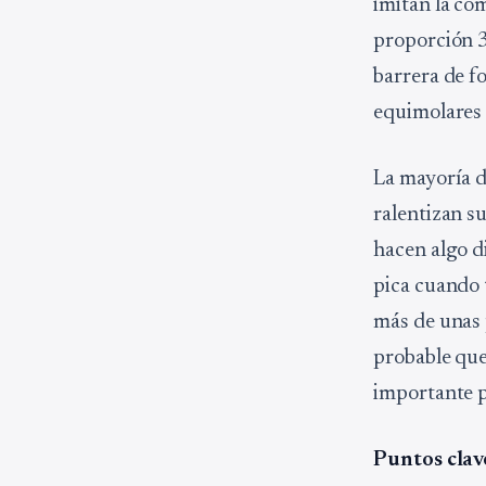
imitan la co
proporción 3
barrera de f
equimolares 
La mayoría de
ralentizan s
hacen algo di
pica cuando 
más de unas 
probable que
importante p
Puntos clav