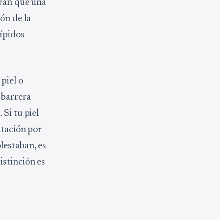
tran que una
ón de la
lípidos
piel o
 barrera
Si tu piel
atación por
lestaban, es
istinción es