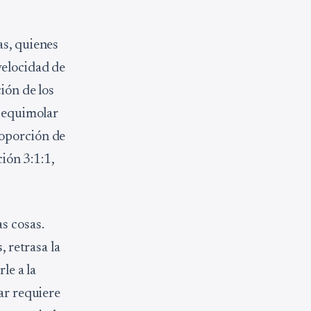
as, quienes
velocidad de
ión de los
n equimolar
roporción de
ción 3:1:1,
s cosas.
, retrasa la
le a la
ar requiere