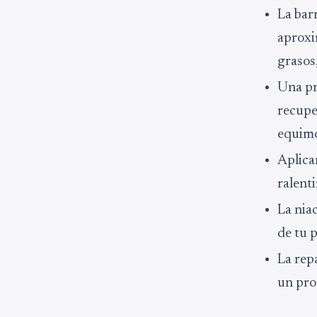
La bar
aproxi
grasos
Una pr
recupe
equimo
Aplica
ralenti
La nia
de tu p
La rep
un pro