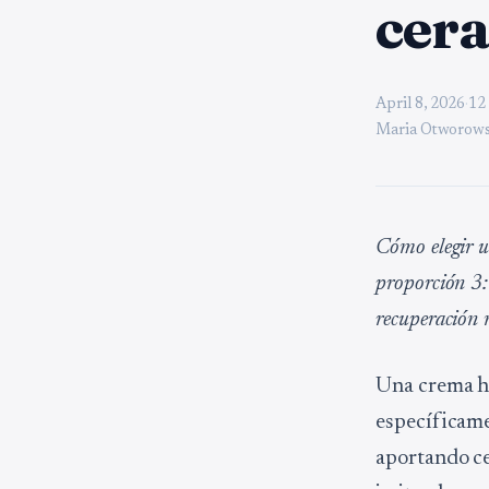
cer
April 8, 2026
·
12
Maria Otworows
Cómo elegir u
proporción 3:1
recuperación m
Una crema hi
específicame
aportando ce