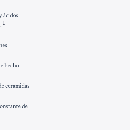
y ácidos
1
a.
ones
 de hecho
 de ceramidas
constante de