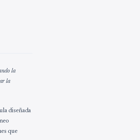
ando la
ar la
ula diseñada
rneo
nes que