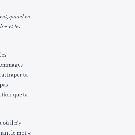
ment, quand en
res et les
ées
s dommages
rattraper ta
 pas
ction que ta
 où il n'y
enant le mot «