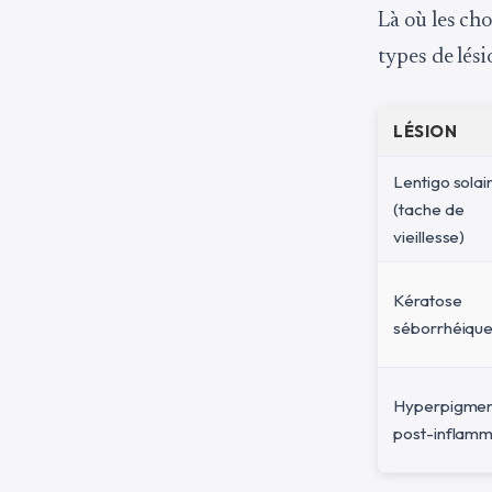
Là où les ch
types de lés
LÉSION
Lentigo solai
(tache de
vieillesse)
Kératose
séborrhéiqu
Hyperpigmen
post-inflamm