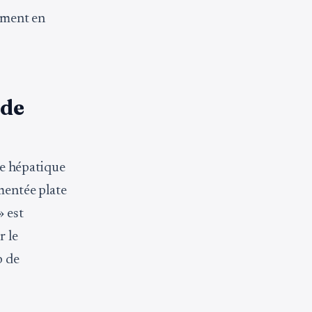
lement en
 de
che hépatique
gmentée plate
» est
r le
p de