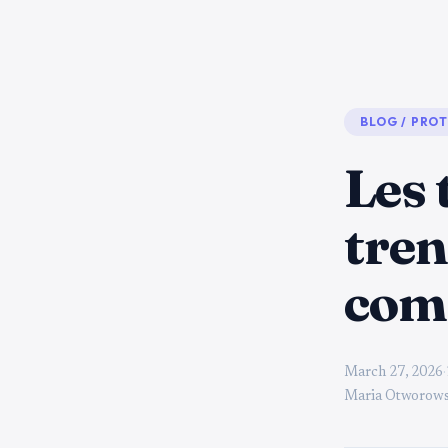
BLOG
/
PROT
Les 
tren
com
March 27, 2026
·
Maria Otworows