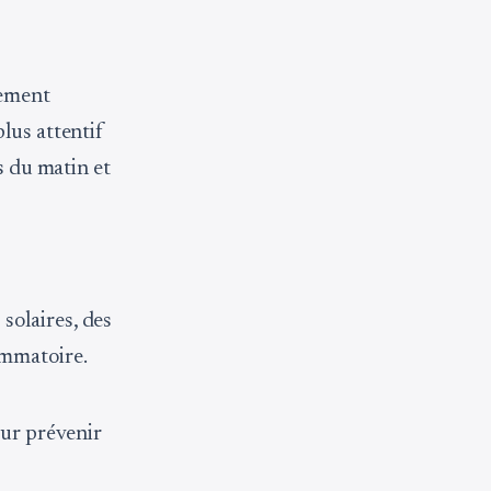
lement
lus attentif
s du matin et
 solaires, des
ammatoire.
our prévenir