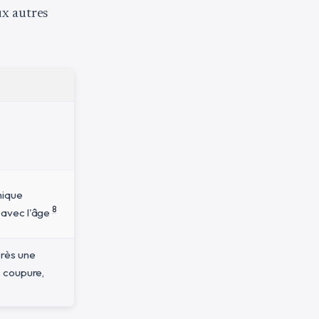
ux autres
mique
8
avec l'âge
près une
 coupure,