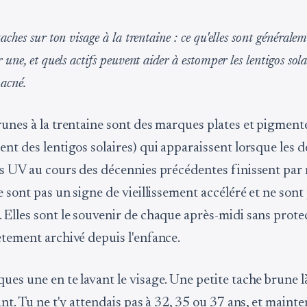
aches sur ton visage à la trentaine : ce qu'elles sont générale
 une, et quels actifs peuvent aider à estomper les lentigos solai
acné.
runes à la trentaine sont des marques plates et pigment
ent des lentigos solaires) qui apparaissent lorsque le
es UV au cours des décennies précédentes finissent par 
e sont pas un signe de vieillissement accéléré et ne sont
 Elles sont le souvenir de chaque après-midi sans prote
ètement archivé depuis l'enfance.
es une en te lavant le visage. Une petite tache brune là
ant. Tu ne t'y attendais pas à 32, 35 ou 37 ans, et maint