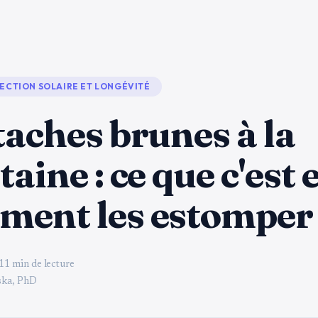
ECTION SOLAIRE ET LONGÉVITÉ
taches brunes à la
taine : ce que c'est 
ment les estomper
11 min de lecture
ka, PhD