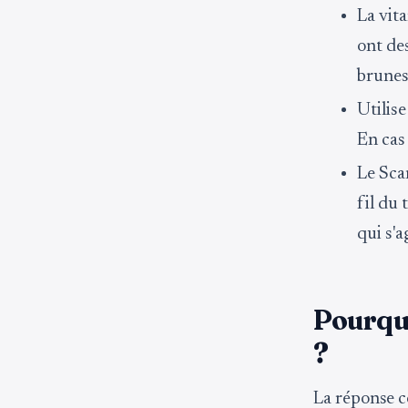
La vita
ont de
brunes
Utilis
En cas
Le Sca
fil du 
qui s'a
Pourquo
?
La réponse co