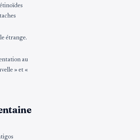
rétinoïdes
 taches
le étrange.
entation au
velle » et «
rentaine
ntigos