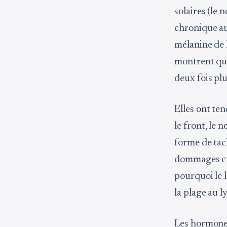
solaires (le 
chronique au
mélanine de 
montrent que
deux fois pl
Elles ont ten
le front, le 
forme de tach
dommages cum
pourquoi le 
la plage au l
Les hormones