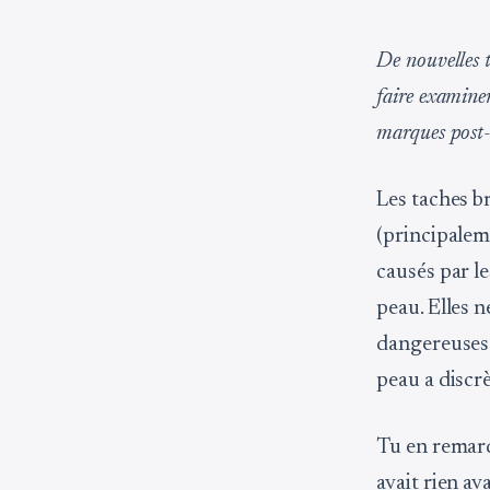
De nouvelles t
faire examiner
marques post-
Les taches b
(principalem
causés par l
peau. Elles n
dangereuses.
peau a discr
Tu en remarqu
avait rien av