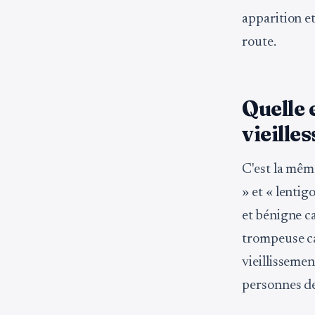
apparition et
route.
Quelle 
vieilles
C'est la même
» et « lentig
et bénigne ca
trompeuse ca
vieillisseme
personnes de 