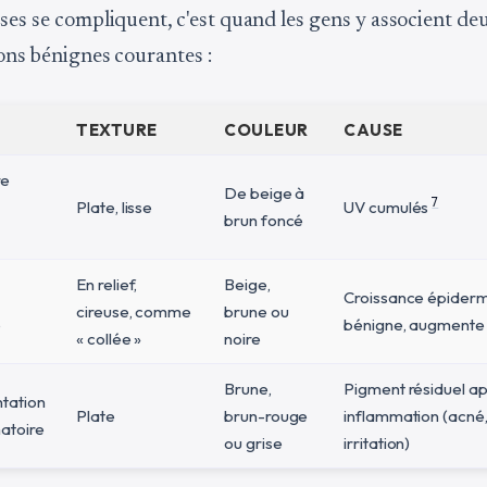
oses se compliquent, c'est quand les gens y associent de
ions bénignes courantes :
TEXTURE
COULEUR
CAUSE
re
De beige à
7
Plate, lisse
UV cumulés
brun foncé
En relief,
Beige,
Croissance épider
cireuse, comme
brune ou
e
bénigne, augmente 
« collée »
noire
Brune,
Pigment résiduel a
tation
Plate
brun-rouge
inflammation (acné,
atoire
ou grise
irritation)