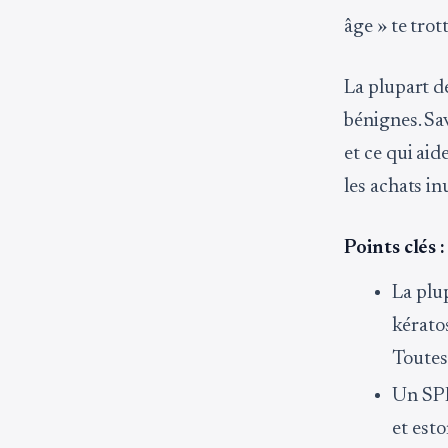
âge » te trott
La plupart d
bénignes. Sa
et ce qui aid
les achats inu
Points clés :
La plup
kérato
Toutes
Un SPF 
et est