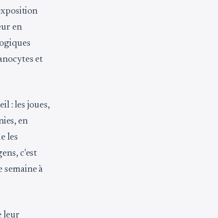
exposition
eur en
logiques
anocytes et
l : les joues,
nies, en
e les
ens, c'est
e semaine à
 leur