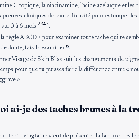
mine C topique, la niacinamide, l'acide azélaïque et les 
s preuves cliniques de leur efficacité pour estomper les
2
3
4
5
 sur 3 à 6 mois
.
e la règle ABCDE pour examiner toute tache qui te semb
6
 de doute, fais-la examiner
.
nner Visage de Skin Bliss suit les changements de pigm
temps pour que tu puisses faire la différence entre « nou
ggrave ».
i ai-je des taches brunes à la t
urte : ta vingtaine vient de présenter la facture. Les le