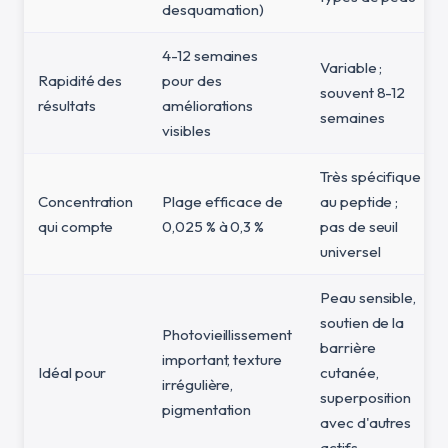
desquamation)
4-12 semaines
Variable ;
Rapidité des
pour des
souvent 8-12
résultats
améliorations
semaines
visibles
Très spécifique
Concentration
Plage efficace de
au peptide ;
qui compte
0,025 % à 0,3 %
pas de seuil
universel
Peau sensible,
soutien de la
Photovieillissement
barrière
important, texture
Idéal pour
cutanée,
irrégulière,
superposition
pigmentation
avec d'autres
actifs