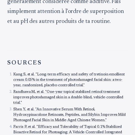
généralement considérée comme additive. Fais
simplement attention à l'ordre de superposition
et au pH des autres produits de ta routine.
SOURCES
Kang S, et al. "Long-term efficacy and safety of tretinoin emollient
cream 0.05% in the treatment of photodamaged facial skin: a two-
year, randomized, placebo-controlled trial."
Randhawa M, et al. "One-year topical stabilized retinol treatment
improves photodamaged skin in a double-blind, vehicle-controlled
trial."
Shen Y, et al. "An Innovative Serum With Retinol,
Hydroxypinacolone Retinoate, Peptides, and Silybin Improves Mild
Photoaged Facial Skin in Middle-Aged Chinese Women."
Farris P, et al. "Efficacy and Tolerability of Topical 0.1% Stabilized
Bioactive Retinol for Photoaging: A Vehicle-Controlled Integrated