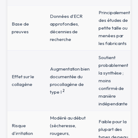
Principalement
Données d'ECR
des études de
Base de
approfondies,
petite taille ou
preuves
décennies de
menées par
recherche
les fabricants
Soutient
probablement
Augmentation bien
la synthèse ;
Effet sur le
documentée du
moins
collagène
procollagène de
confirmé de
2
type I
manière
indépendante
Modéré au début
Faible pour la
Risque
(sécheresse,
plupart des
d'irritation
rougeurs,
types de peau