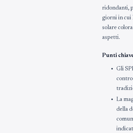
ridondanti, 
giorni in cui
solare color
aspetti.
Punti chiave
Gli SP
contro 
tradiz
La mag
della d
comunq
indicat