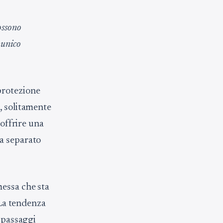
ossono
 unico
protezione
, solitamente
 offrire una
ta separato
messa che sta
 La tendenza
i passaggi