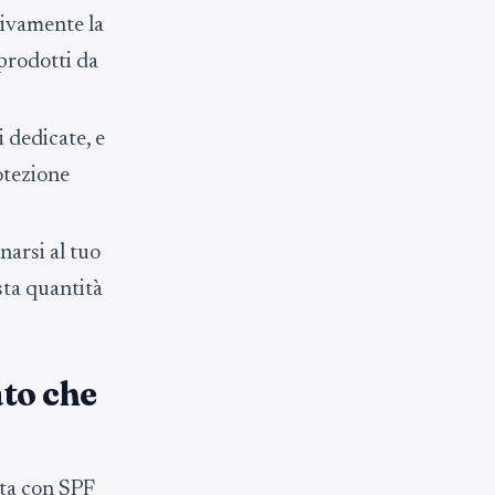
tivamente la
prodotti da
 dedicate, e
otezione
arsi al tuo
sta quantità
ato che
nta con SPF