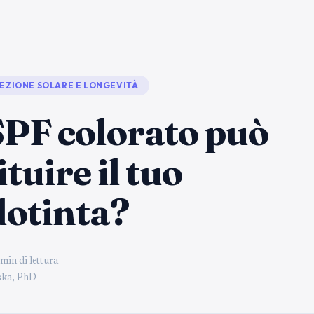
EZIONE SOLARE E LONGEVITÀ
PF colorato può
ituire il tuo
dotinta?
min di lettura
ka, PhD