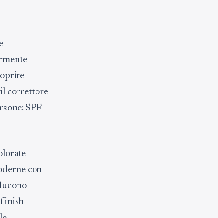
e
germente
coprire
il correttore
ersone: SPF
olorate
moderne con
oducono
 finish