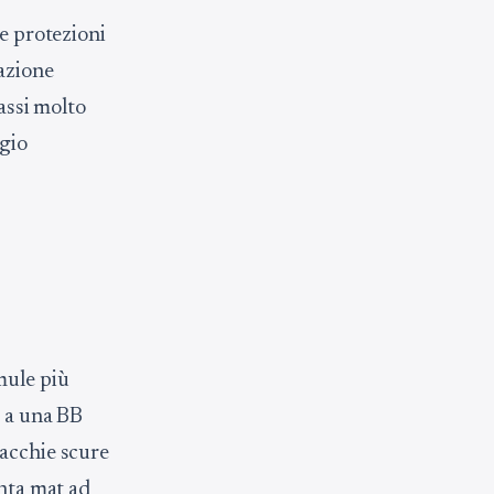
le protezioni
tazione
assi molto
ggio
mule più
e a una BB
macchie scure
inta mat ad