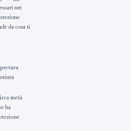
ssari nei
rotezione
de da cosa ti
opertura
dotinta
circa metà
se ha
otezione