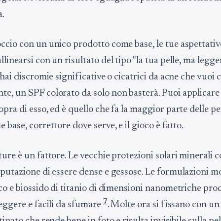
a.
ccio con un unico prodotto come base, le tue aspettativ
linearsi con un risultato del tipo "la tua pelle, ma leg
 hai discromie significative o cicatrici da acne che vuoi 
e, un SPF colorato da solo non basterà. Puoi applicare 
pra di esso, ed è quello che fa la maggior parte delle p
 base, correttore dove serve, e il gioco è fatto.
ure è un fattore. Le vecchie protezioni solari minerali c
eputazione di essere dense e gessose. Le formulazioni 
nco e biossido di titanio di dimensioni nanometriche pr
7
leggere e facili da sfumare
. Molte ora si fissano con un