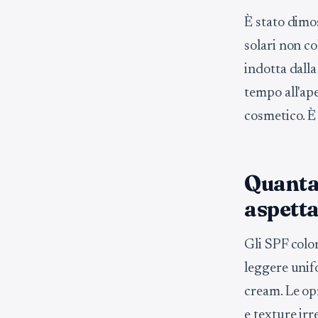
È stato dimos
solari non c
indotta dalla
tempo all'ape
cosmetico. È
Quanta
aspetta
Gli SPF colo
leggere unif
cream. Le op
e texture irr