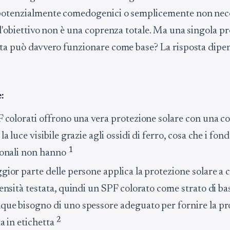
potenzialmente comedogenici o semplicemente non nece
 l'obiettivo non è una coprenza totale. Ma una singola p
ata può davvero funzionare come base? La risposta dipen
:
F colorati offrono una vera protezione solare con una c
la luce visibile grazie agli ossidi di ferro, cosa che i fon
1
ionali non hanno
gior parte delle persone applica la protezione solare a 
ensità testata, quindi un SPF colorato come strato di ba
ue bisogno di uno spessore adeguato per fornire la pr
2
a in etichetta