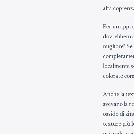
alta coprenz
Per un appro
dovrebbero al
migliore". Se
completament
localmente so
colorato come
Anche la text
avevano la r
ossido di zi
texture più 