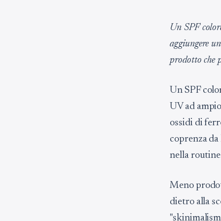
Un SPF colorat
aggiungere una
prodotto che 
Un SPF color
UV ad ampio 
ossidi di fer
coprenza da 
nella routine 
Meno prodott
dietro alla s
"skinimalism"