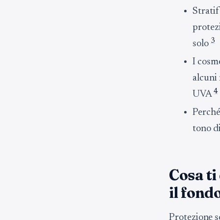
Strati
protez
3
solo
I cosme
alcuni 
4
UVA
Perché
tono di
Cosa ti
il fond
Protezione s