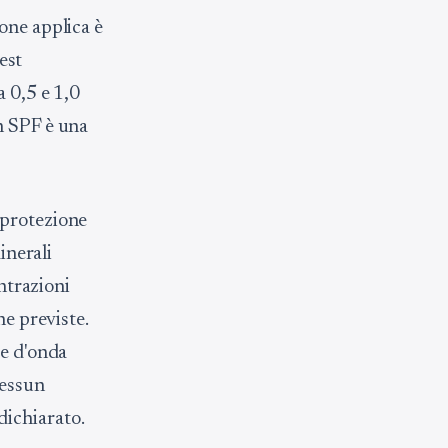
one applica è
test
a 0,5 e 1,0
n SPF è una
 protezione
inerali
entrazioni
ne previste.
ze d'onda
nessun
dichiarato.