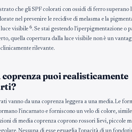
trato che gli SPF colorati con ossidi di ferro superano 
olorate nel prevenire le recidive di melasma e la pigmen
6
 luce visibile
. Se stai gestendo l'iperpigmentazione o p
rto, quella copertura dalla luce visibile non è un vanta
 clinicamente rilevante.
 coprenza puoi realisticamente
rti?
rati vanno da una coprenza leggera a una media. Le for
ormano l'incarnato e forniscono un velo di colore, simil
zioni di media coprenza coprono rossori lievi, piccole 
egolare. Nessuna di esse eguaglia l'opacità di un fondot