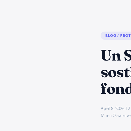
BLOG
/
PROT
Un S
sost
fon
April 8, 2026
·
12 
Maria Otworows