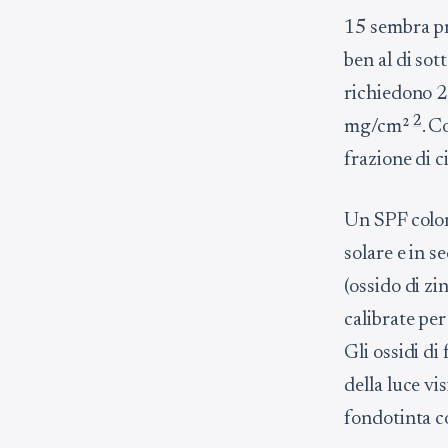
15 sembra pr
ben al di sot
richiedono 2 
2
mg/cm²
. C
frazione di c
Un SPF color
solare e in s
(ossido di zi
calibrate per
Gli ossidi d
della luce vi
fondotinta c