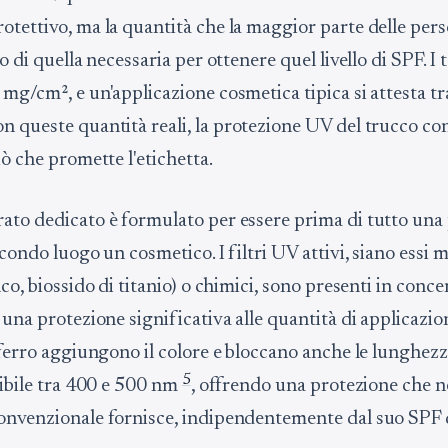
otettivo, ma la quantità che la maggior parte delle pers
to di quella necessaria per ottenere quel livello di SPF. I 
mg/cm², e un'applicazione cosmetica tipica si attesta tr
on queste quantità reali, la protezione UV del trucco co
iò che promette l'etichetta.
ato dedicato è formulato per essere prima di tutto una
econdo luogo un cosmetico. I filtri UV attivi, siano essi m
nco, biossido di titanio) o chimici, sono presenti in conc
 una protezione significativa alle quantità di applicazio
i ferro aggiungono il colore e bloccano anche le lunghez
5
sibile tra 400 e 500 nm
, offrendo una protezione che 
onvenzionale fornisce, indipendentemente dal suo SPF 