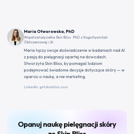
Maria Otworowska, PhD
Współzałożycielka Skin Bliss · PhD z Kognitywistyki
Obliczeniowej i AI
Maria łączy swoje doświadczenie w badaniach nad AI
z pasją do pielęgnacji opartej na dowodach.
Stworzyła Skin Bliss, by pomagać ludziom
podejmować świadome decyzje dotyczące skóry — w
oparciu o naukę, a nie marketing.
|
LinkedIn
getskinbliss.com
Opanuj naukę pielęgnacji skóry
ze Skin Bliss