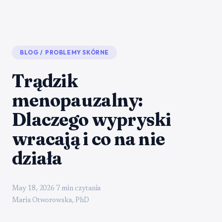
BLOG
/
PROBLEMY SKÓRNE
Trądzik
menopauzalny:
Dlaczego wypryski
wracają i co na nie
działa
May 18, 2026
·
7 min czytania
Maria Otworowska, PhD