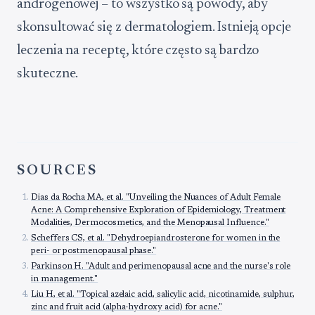
androgenowej – to wszystko są powody, aby
skonsultować się z dermatologiem. Istnieją opcje
leczenia na receptę, które często są bardzo
skuteczne.
SOURCES
Dias da Rocha MA, et al. "Unveiling the Nuances of Adult Female
Acne: A Comprehensive Exploration of Epidemiology, Treatment
Modalities, Dermocosmetics, and the Menopausal Influence."
Scheffers CS, et al. "Dehydroepiandrosterone for women in the
peri- or postmenopausal phase."
Parkinson H. "Adult and perimenopausal acne and the nurse's role
in management."
Liu H, et al. "Topical azelaic acid, salicylic acid, nicotinamide, sulphur,
zinc and fruit acid (alpha-hydroxy acid) for acne."