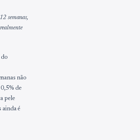
 12 semanas,
 realmente
 do
emanas não
e 0,5% de
ra pele
s ainda é