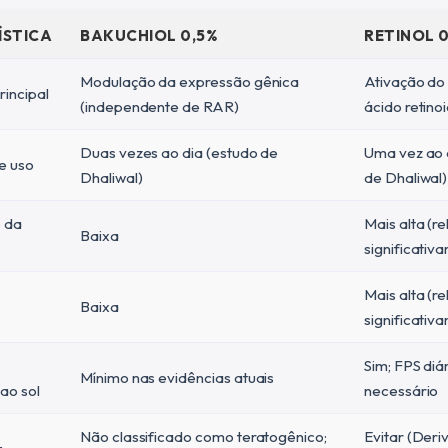
ÍSTICA
BAKUCHIOL 0,5%
RETINOL 0
Modulação da expressão gênica
Ativação do
incipal
(independente de RAR)
ácido retino
Duas vezes ao dia (estudo de
Uma vez ao 
e uso
Dhaliwal)
de Dhaliwal)
 da
Mais alta (r
Baixa
significativ
Mais alta (r
Baixa
significativ
Sim; FPS diá
Mínimo nas evidências atuais
 ao sol
necessário
Não classificado como teratogênico;
Evitar (Deri