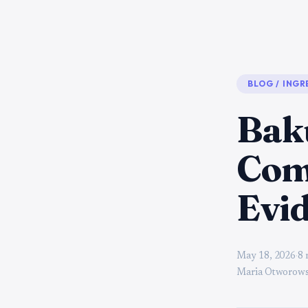
BLOG
/
INGR
Baku
Com
Evi
May 18, 2026
·
8 
Maria Otworows