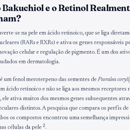
 Bakuchiol e o Retinol Realmen
onam?
nverte-se na pele em ácido retinoico, que se liga direta
ucleares (RARs e RXRs) e ativa os genes responsáveis pe
novação celular e regulação de pigmento. É um dos ativ
tudados em dermatologia.
 é um fenol meroterpeno das sementes de
Psoralea coryli
em ácido retinoico e não se liga aos mesmos receptores 
, ele ativa muitos dos mesmos genes subsequentes atra
eculares distintos. A pesquisa que compara os perfis de
mbos os compostos encontrou uma semelhança impress
2
nas células da pele
.