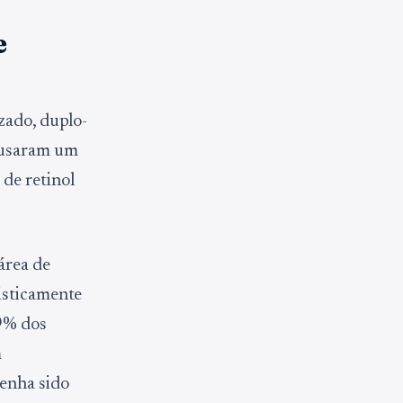
e
zado, duplo-
s usaram um
de retinol
área de
isticamente
59% dos
m
enha sido