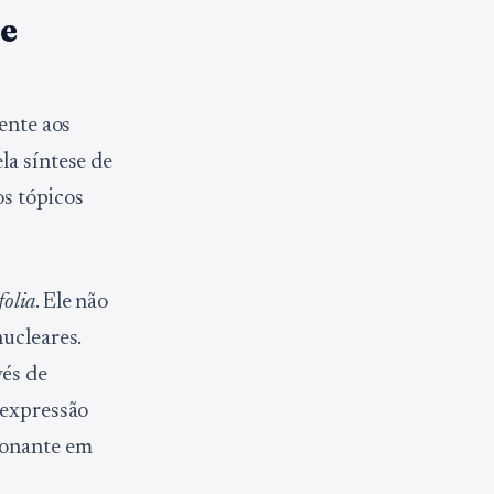
te
mente aos
la síntese de
os tópicos
folia
. Ele não
nucleares.
vés de
 expressão
ionante em