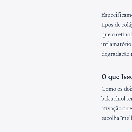
Especificame
tipos de col
que o retino
inflamatório
degradação r
O que Iss
Como os dois
bakuchiol te
ativação dir
escolha "mel