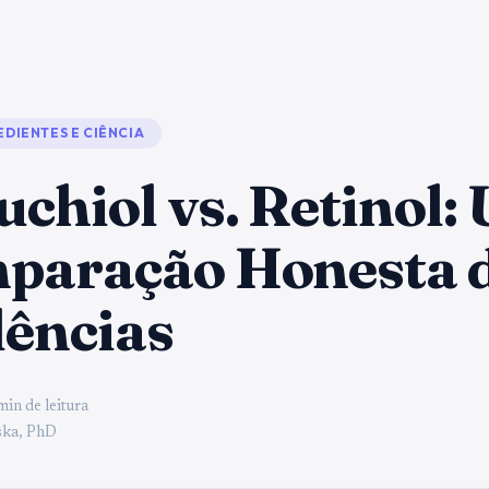
EDIENTES E CIÊNCIA
chiol vs. Retinol:
paração Honesta 
dências
min de leitura
ka, PhD