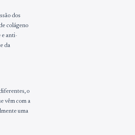
ssão dos
 de colágeno
e anti-
te da
iferentes, o
que vêm com a
salmente uma