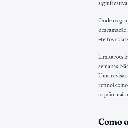
significativ
Onde os grup
descamação f
efeitos cola
Limitações i
semanas. Não
Uma revisão 
retinol como
o quão mais 
Como o