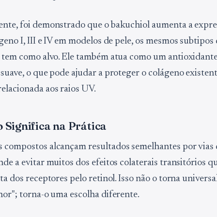
nte, foi demonstrado que o bakuchiol aumenta a expre
ágeno I, III e IV em modelos de pele, os mesmos subtipos
l tem como alvo. Ele também atua como um antioxidante 
 suave, o que pode ajudar a proteger o colágeno existen
elacionada aos raios UV.
o Significa na Prática
 compostos alcançam resultados semelhantes por vias d
nde a evitar muitos dos efeitos colaterais transitórios 
eta dos receptores pelo retinol. Isso não o torna univer
hor"; torna-o uma escolha diferente.