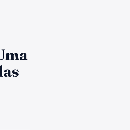
 Uma
das