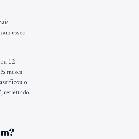
mais
aram esses
rou 12
ês meses.
assificou o
, refletindo
am?