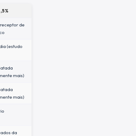
,5%
 receptor de
ico
dia (estudo
elatada
amente mais)
elatada
amente mais)
rio
vados da