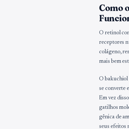
Como o
Funci
O retinol co
receptores n
colágeno, re
mais bem es
O bakuchiol
se converte 
Em vez disso
gatilhos mol
gênica de a
seus efeitos 