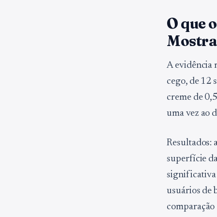
O que 
Mostra
A evidência 
cego, de 12 
creme de 0,5
uma vez ao d
Resultados: 
superfície d
significativ
usuários de
comparação c