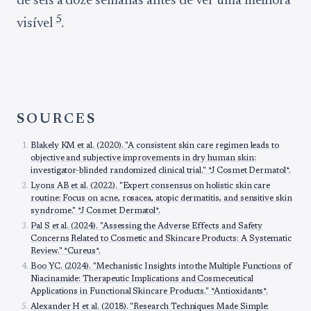
de seis a doze semanas antes de ver uma melhora
5
visível
.
SOURCES
Blakely KM et al. (2020). "A consistent skin care regimen leads to
objective and subjective improvements in dry human skin:
investigator-blinded randomized clinical trial." *J Cosmet Dermatol*.
Lyons AB et al. (2022). "Expert consensus on holistic skin care
routine: Focus on acne, rosacea, atopic dermatitis, and sensitive skin
syndrome." *J Cosmet Dermatol*.
Pal S et al. (2024). "Assessing the Adverse Effects and Safety
Concerns Related to Cosmetic and Skincare Products: A Systematic
Review." *Cureus*.
Boo YC. (2024). "Mechanistic Insights into the Multiple Functions of
Niacinamide: Therapeutic Implications and Cosmeceutical
Applications in Functional Skincare Products." *Antioxidants*.
Alexander H et al. (2018). "Research Techniques Made Simple: