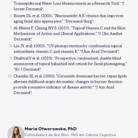
Transepidermal Water Loss Measurement as a Research Tool." *J
Invest Dermatol*.
Bissett DL et al. (2005). "Niacinamide: A B vitamin that improves
aging facial skin appearance." *Dermatol Surg*.
Al-Niaimi F, Chiang NYZ. (2017). "Topical Vitamin C and the Skin:
Mechanisms of Action and Clinical Applications." *J Clin Aesthet
Dermatol*.
Lin JY et al. (2003). "UV photoprotection by combination topical
antioxidants vitamin C and vitamin E." *J Am Acad Dermatol*.
Dhaliwal S et al. (2019). "Prospective, randomized, double-blind
assessment of topical bakuchiol and retinol for facial photoageing."
*Br J Dermatol*.
Chamlin SL et al. (2002). "Ceramide-dominant barrier repair lipids
alleviate childhood atopic dermatitis: changes in barrier function
provide a sensitive indicator of disease activity." *J Am Acad
Dermatol*.
Maria Otworowska, PhD
Cofundadora da Skin Bliss · PhD em Ciência Cognitiva