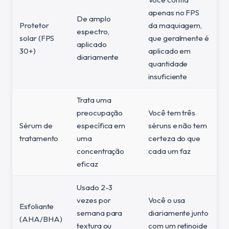
apenas no FPS
De amplo
Protetor
da maquiagem,
espectro,
solar (FPS
que geralmente é
aplicado
30+)
aplicado em
diariamente
quantidade
insuficiente
Trata uma
preocupação
Você tem três
Sérum de
específica em
séruns e não tem
tratamento
uma
certeza do que
concentração
cada um faz
eficaz
Usado 2-3
vezes por
Você o usa
Esfoliante
semana para
diariamente junto
(AHA/BHA)
textura ou
com um retinoide