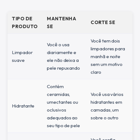
TIPO DE
MANTENHA
CORTE SE
PRODUTO
SE
Você tem dois
Você o usa
limpadores para
Limpador
diariamente e
manhã e noite
suave
ele não deixa a
sem um motivo
pele repuxando
claro
Contém
ceramidas,
Você usa vários
umectantes ou
hidratantes em
Hidratante
oclusivos
camadas, um
adequados ao
sobre o outro
seu tipo de pele
Você confia