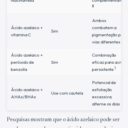
niacinamida
complementares
8
Ambos
Ácido azelaico +
combatem a
Sim
vitamina C
pigmentação por
vias diferentes
Ácido azelaico +
Combinação
peróxido de
Sim
eficaz para acne
1
benzoíla
persistente
Potencial de
Ácido azelaico +
esfoliação
Use com cautela
AHAs/BHAs
excessiva;
alterne os dias
Pesquisas mostram que o ácido azelaico pode ser