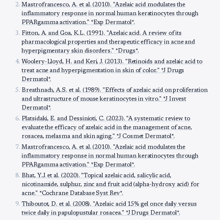
Mastrofrancesco, A. et al. (2010). "Azelaic acid modulates the
inflammatory response in normal human keratinocytes through
PPARgamma activation." *Exp Dermatol*.
Fitton, A. and Goa, K.L. (1991). "Azelaic acid. A review of its
pharmacological properties and therapeutic efficacy in acne and
hyperpigmentary skin disorders." *Drugs*.
Woolery-Lloyd, H. and Keri, J. (2013). "Retinoids and azelaic acid to
treat acne and hyperpigmentation in skin of color." *J Drugs
Dermatol*.
Breathnach, A.S. et al. (1989). "Effects of azelaic acid on proliferation
and ultrastructure of mouse keratinocytes in vitro." *J Invest
Dermatol*.
Platsidaki, E. and Dessinioti, C. (2023). "A systematic review to
evaluate the efficacy of azelaic acid in the management of acne,
rosacea, melasma and skin aging." *J Cosmet Dermatol*.
Mastrofrancesco, A. et al. (2010). "Azelaic acid modulates the
inflammatory response in normal human keratinocytes through
PPARgamma activation." *Exp Dermatol*.
Bhat, Y.J. et al. (2020). "Topical azelaic acid, salicylic acid,
nicotinamide, sulphur, zinc and fruit acid (alpha-hydroxy acid) for
acne." *Cochrane Database Syst Rev*.
Thiboutot, D. et al. (2008). "Azelaic acid 15% gel once daily versus
twice daily in papulopustular rosacea." *J Drugs Dermatol*.