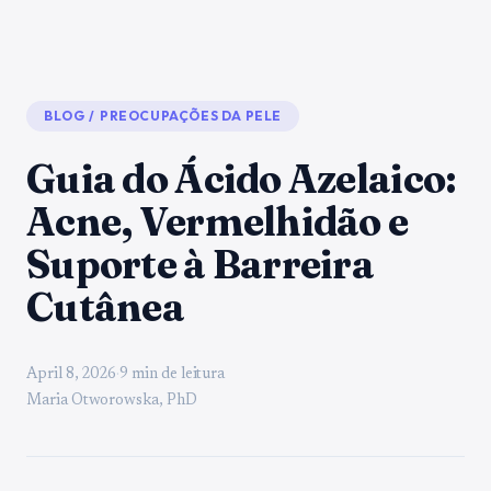
BLOG
/
PREOCUPAÇÕES DA PELE
Guia do Ácido Azelaico:
Acne, Vermelhidão e
Suporte à Barreira
Cutânea
April 8, 2026
·
9 min de leitura
Maria Otworowska, PhD