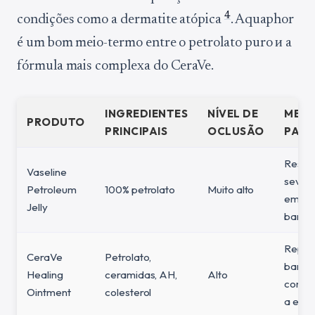
4
condições como a dermatite atópica
. Aquaphor
é um bom meio-termo entre o petrolato puro и a
fórmula mais complexa do CeraVe.
INGREDIENTES
NÍVEL DE
MEL
PRODUTO
PRINCIPAIS
OCLUSÃO
PARA
Resse
Vaseline
severo
Petroleum
100% petrolato
Muito alto
emerg
Jelly
barrei
Repar
CeraVe
Petrolato,
barrei
Healing
ceramidas, AH,
Alto
com t
Ointment
colesterol
a ecz