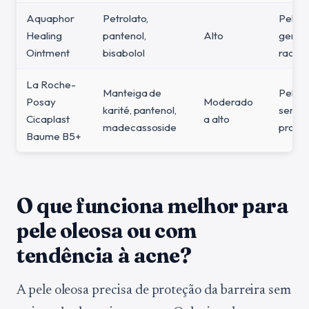
Aquaphor
Petrolato,
Pele 
Healing
pantenol,
Alto
geral,
Ointment
bisabolol
racha
La Roche-
Manteiga de
Pele 
Posay
Moderado
karité, pantenol,
sensív
Cicaplast
a alto
madecassoside
proce
Baume B5+
O que funciona melhor para
pele oleosa ou com
tendência à acne?
A pele oleosa precisa de proteção da barreira sem