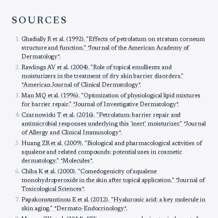
SOURCES
Ghadially R et al. (1992). "Effects of petrolatum on stratum corneum
structure and function." *Journal of the American Academy of
Dermatology*.
Rawlings AV et al. (2004). "Role of topical emollients and
moisturizers in the treatment of dry skin barrier disorders."
*American Journal of Clinical Dermatology*.
Man MQ et al. (1996). "Optimization of physiological lipid mixtures
for barrier repair." *Journal of Investigative Dermatology*.
Czarnowicki T et al. (2016). "Petrolatum: barrier repair and
antimicrobial responses underlying this 'inert' moisturizer." *Journal
of Allergy and Clinical Immunology*.
Huang ZR et al. (2009). "Biological and pharmacological activities of
squalene and related compounds: potential uses in cosmetic
dermatology." *Molecules*.
Chiba K et al. (2000). "Comedogenicity of squalene
monohydroperoxide in the skin after topical application." *Journal of
Toxicological Sciences*.
Papakonstantinou E et al. (2012). "Hyaluronic acid: a key molecule in
skin aging." *Dermato-Endocrinology*.