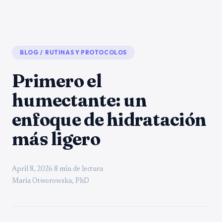
BLOG
/
RUTINAS Y PROTOCOLOS
Primero el
humectante: un
enfoque de hidratación
más ligero
April 8, 2026
·
8 min de lectura
Maria Otworowska, PhD