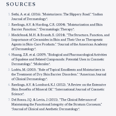
SOURCES
Sethi, A. et al. (2016). "Moisturizers: The Slippery Road." *Indian
Journal of Dermatology*.
Rawlings, A.V. & Harding, C.R. (2004). "Moisturization and Skin
Barrier Function." *Dermatologic Therapy*.
Meckfessel, M.H. & Brandt, S. (2014). "The Structure, Function, and
Importance of Ceramides in Skin and Their Use as Therapeutic
Agents in Skin-Care Products." *Journal of the American Academy
of Dermatology*.
Huang, Z.R. et al. (2009). "Biological and Pharmacological Activities
of Squalene and Related Compounds: Potential Uses in Cosmetic
Dermatology." *Molecules*.
Lodén, M. (2003). "Role of Topical Emollients and Moisturizers in
the Treatment of Dry Skin Barrier Disorders." *American Journal
of Clinical Dermatology*.
Rawlings, A.V. & Lombard, K.J. (2012). "A Review on the Extensive
Skin Benefits of Mineral Oil." *International Journal of Cosmetic
Science*.
Del Rosso, J.Q. & Levin, J. (2011). "The Clinical Relevance of
Maintaining the Functional Integrity of the Stratum Corneum."
*Journal of Clinical and Aesthetic Dermatology*.