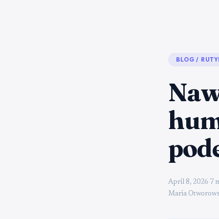
BLOG
/
RUTY
Naw
hum
pode
April 8, 2026
·
7 
Maria Otworows