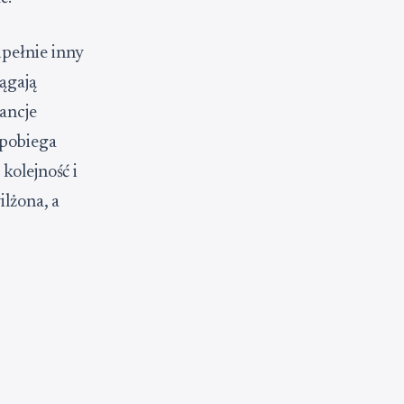
upełnie inny
ągają
ancje
apobiega
kolejność i
lżona, a