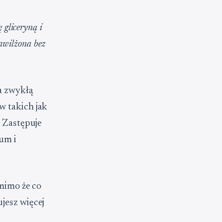
 gliceryną i
awilżona bez
a zwykłą
w takich jak
. Zastępuje
um i
 mimo że co
jesz więcej