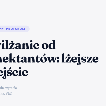
NY I PROTOKOŁY
ilżanie od
ektantów: lżejsze
jście
min czytania
ka, PhD