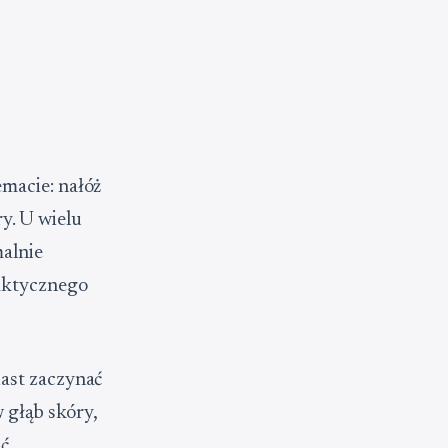
macie: nałóż
y. U wielu
malnie
faktycznego
iast zaczynać
 głąb skóry,
ć.