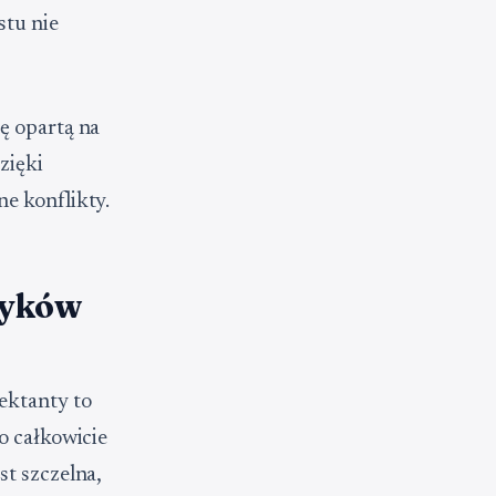
stu nie
ę opartą na
zięki
e konflikty.
tyków
ektanty to
o całkowicie
st szczelna,