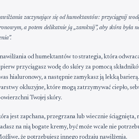
nawilżania zaczynające się od humektantów: przyciągnij wodę
onowym, a potem delikatnie ją „zamknij”, aby skóra była n
nia”.
 nawilżania od humektantów to strategia, która odwrac
ajpierw przyciągasz wodę do skóry za pomocą składnikó
kwas hialuronowy, a następnie zamykasz ją lekką barierą
warstwy okluzyjne, które mogą zatrzymywać ciepło, seb
powierzchni Twojej skóry.
skóra jest zapchana, przegrzana lub wiecznie ściągnięta,
adasz na nią bogate kremy, być może wcale nie potrzebu
Możliwe, że potrzebujesz innego rodzaju nawilżenia.