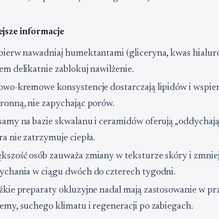
ejsze informacje
pierw nawadniaj humektantami (gliceryna, kwas hialur
em delikatnie zablokuj nawilżenie.
owo-kremowe konsystencje dostarczają lipidów i wspier
ronną, nie zapychając porów.
samy na bazie skwalanu i ceramidów oferują „oddychając
ra nie zatrzymuje ciepła.
kszość osób zauważa zmiany w teksturze skóry i zmnie
ychania w ciągu dwóch do czterech tygodni.
żkie preparaty okluzyjne nadal mają zastosowanie w p
emy, suchego klimatu i regeneracji po zabiegach.