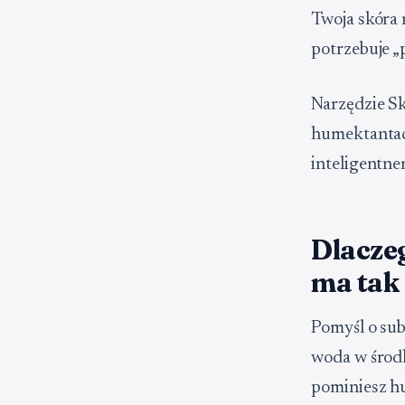
Twoja skóra 
potrzebuje „
Narzędzie Sk
humektantach
inteligentne
Dlacze
ma tak
Pomyśl o su
woda w środk
pominiesz hu