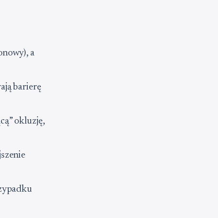
onowy), a
ają barierę
ą” okluzję,
jszenie
rzypadku