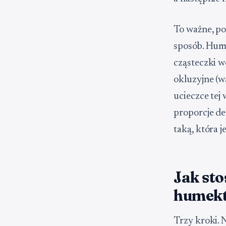
To ważne, po
sposób. Hume
cząsteczki w
okluzyjne (w
ucieczce tej
proporcje de
taką, która j
Jak sto
humekt
Trzy kroki. 