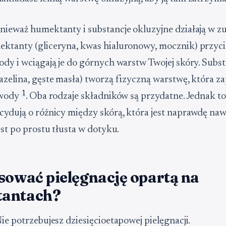
nieważ humektanty i substancje okluzyjne działają w z
ktanty (gliceryna, kwas hialuronowy, mocznik) przyci
ody i wciągają je do górnych warstw Twojej skóry. Subst
azelina, gęste masła) tworzą fizyczną warstwę, która z
1
 wody
. Oba rodzaje składników są przydatne. Jednak to 
cydują o różnicy między skórą, która jest naprawdę nawi
est po prostu tłusta w dotyku.
sować pielęgnację opartą na
antach?
Nie potrzebujesz dziesięcioetapowej pielęgnacji.