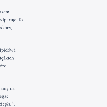
wasem
odparuje. To
 skóry,
ipidów i
ciężkich
óre
samy na
iegać
4
ciepła
.