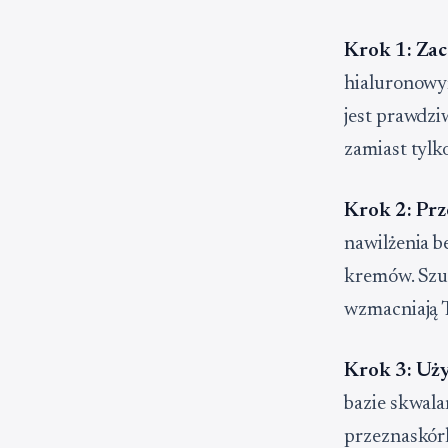
Krok 1: Zac
hialuronowym
jest prawdzi
zamiast tylk
Krok 2: Prz
nawilżenia b
kremów. Szu
wzmacniają T
Krok 3: Uży
bazie skwala
przeznaskór