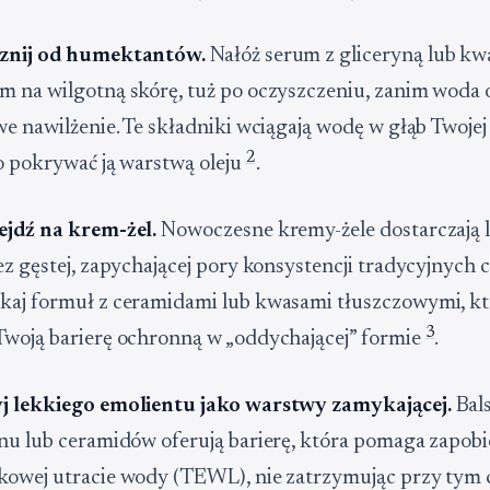
znij od humektantów.
Nałóż serum z gliceryną lub k
 na wilgotną skórę, tuż po oczyszczeniu, zanim woda 
we nawilżenie. Te składniki wciągają wodę w głąb Twojej
2
o pokrywać ją warstwą oleju
.
ejdź na krem-żel.
Nowoczesne kremy-żele dostarczają l
ez gęstej, zapychającej pory konsystencji tradycyjnych 
kaj formuł z ceramidami lub kwasami tłuszczowymi, kt
3
woją barierę ochronną w „oddychającej” formie
.
j lekkiego emolientu jako warstwy zamykającej.
Bal
nu lub ceramidów oferują barierę, która pomaga zapob
kowej utracie wody (TEWL), nie zatrzymując przy tym 