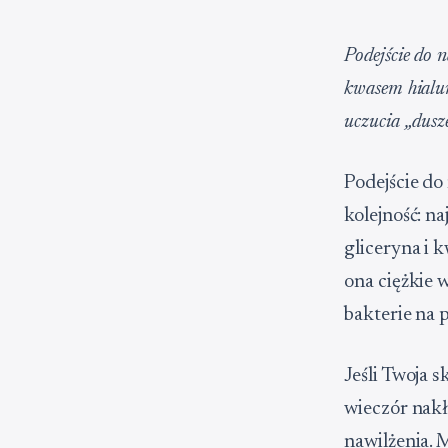
Podejście do 
kwasem hialur
uczucia „dusze
Podejście do
kolejność: n
gliceryna i 
ona ciężkie 
bakterie na 
Jeśli Twoja 
wieczór nakł
nawilżenia. 