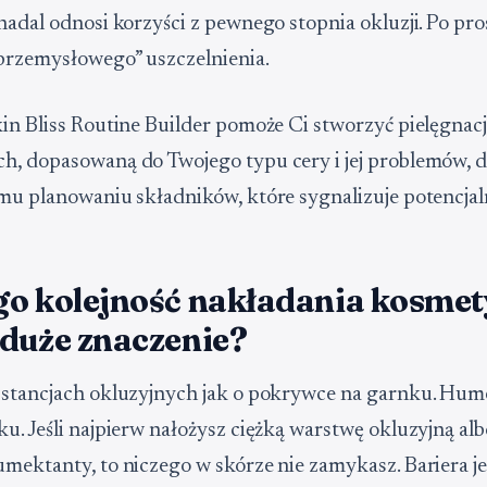
nadal odnosi korzyści z pewnego stopnia okluzji. Po pro
przemysłowego” uszczelnienia.
in Bliss Routine Builder pomoże Ci stworzyć pielęgnacj
, dopasowaną do Twojego typu cery i jej problemów, d
mu planowaniu składników, które sygnalizuje potencjaln
go kolejność nakładania kosme
 duże znaczenie?
bstancjach okluzyjnych jak o pokrywce na garnku. Hum
u. Jeśli najpierw nałożysz ciężką warstwę okluzyjną alb
mektanty, to niczego w skórze nie zamykasz. Bariera je