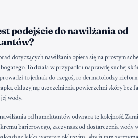
st podejście do nawilżania od
tantów?
rad dotyczących nawilżania opiera się na prostym sche
i bogatego. To działa w przypadku naprawdę suchej skór
prowadzi to jednak do czegoś, co dermatolodzy niefor
apką okluzyjną: uszczelnienia powierzchni skóry bez 
 jej wody.
 nawilżania od humektantów odwraca tę kolejność. Zam
 kremu barierowego, zaczynasz od dostarczenia wody w
nakładasz lekką warstwę okluzyjną, aby ją tam zatrzyma