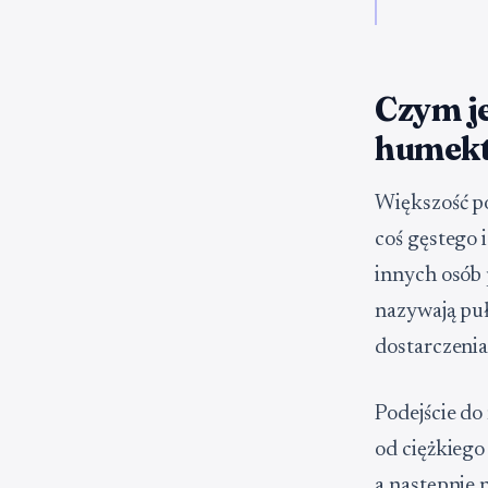
Czym je
humek
Większość po
coś gęstego 
innych osób 
nazywają puł
dostarczenia
Podejście do
od ciężkiego
a następnie 