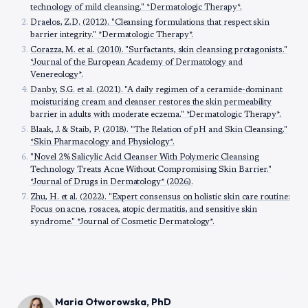
technology of mild cleansing." *Dermatologic Therapy*.
Draelos, Z.D. (2012). "Cleansing formulations that respect skin
barrier integrity." *Dermatologic Therapy*.
Corazza, M. et al. (2010). "Surfactants, skin cleansing protagonists."
*Journal of the European Academy of Dermatology and
Venereology*.
Danby, S.G. et al. (2021). "A daily regimen of a ceramide-dominant
moisturizing cream and cleanser restores the skin permeability
barrier in adults with moderate eczema." *Dermatologic Therapy*.
Blaak, J. & Staib, P. (2018). "The Relation of pH and Skin Cleansing."
*Skin Pharmacology and Physiology*.
"Novel 2% Salicylic Acid Cleanser With Polymeric Cleansing
Technology Treats Acne Without Compromising Skin Barrier."
*Journal of Drugs in Dermatology* (2026).
Zhu, H. et al. (2022). "Expert consensus on holistic skin care routine:
Focus on acne, rosacea, atopic dermatitis, and sensitive skin
syndrome." *Journal of Cosmetic Dermatology*.
Maria Otworowska, PhD