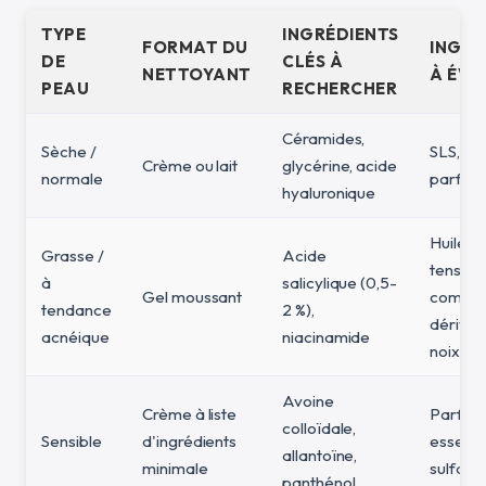
TYPE
INGRÉDIENTS
FORMAT DU
INGRÉ
DE
CLÉS À
NETTOYANT
À ÉVI
PEAU
RECHERCHER
Céramides,
Sèche /
SLS, alc
Crème ou lait
glycérine, acide
normale
parfums
hyaluronique
Huiles l
Grasse /
Acide
tensioa
à
salicylique (0,5-
Gel moussant
coméd
tendance
2 %),
dérivés
acnéique
niacinamide
noix de
Avoine
Crème à liste
Parfum,
colloïdale,
Sensible
d'ingrédients
essentie
allantoïne,
minimale
sulfate
panthénol