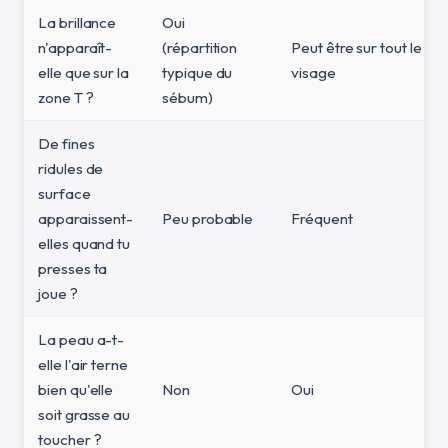
La brillance
Oui
n'apparaît-
(répartition
Peut être sur tout le
elle que sur la
typique du
visage
zone T ?
sébum)
De fines
ridules de
surface
apparaissent-
Peu probable
Fréquent
elles quand tu
presses ta
joue ?
La peau a-t-
elle l'air terne
bien qu'elle
Non
Oui
soit grasse au
toucher ?