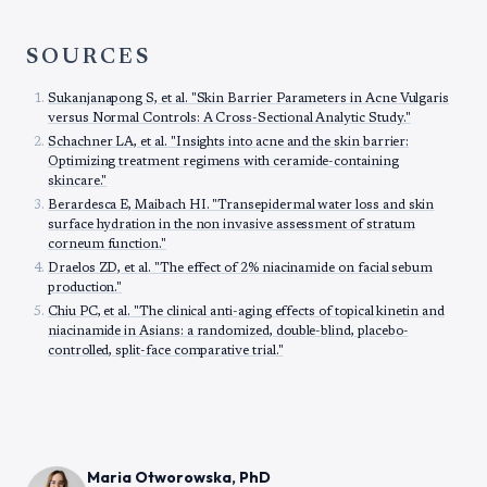
SOURCES
Sukanjanapong S, et al. "Skin Barrier Parameters in Acne Vulgaris
versus Normal Controls: A Cross-Sectional Analytic Study."
Schachner LA, et al. "Insights into acne and the skin barrier:
Optimizing treatment regimens with ceramide-containing
skincare."
Berardesca E, Maibach HI. "Transepidermal water loss and skin
surface hydration in the non invasive assessment of stratum
corneum function."
Draelos ZD, et al. "The effect of 2% niacinamide on facial sebum
production."
Chiu PC, et al. "The clinical anti-aging effects of topical kinetin and
niacinamide in Asians: a randomized, double-blind, placebo-
controlled, split-face comparative trial."
Maria Otworowska, PhD