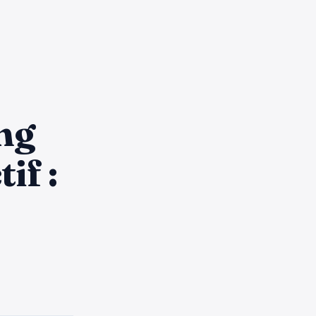
ng
if :