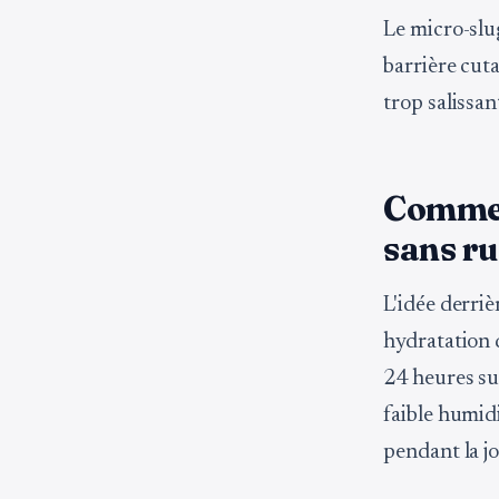
Le micro-slug
barrière cuta
trop salissa
Comment
sans ru
L'idée derriè
hydratation 
24 heures su
faible humidi
pendant la j