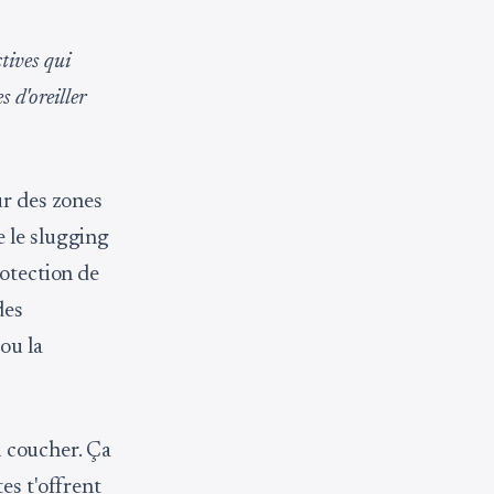
tives qui
s d'oreiller
ur des zones
e le slugging
rotection de
des
ou la
au coucher. Ça
es t'offrent