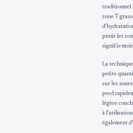
traditionnel.
zone T grass
d'hydratatio
punir les zon
signifie moin
La technique
petite quantit
sur les zones
perd rapidem
légère couch
à l'utilisati
également d'u