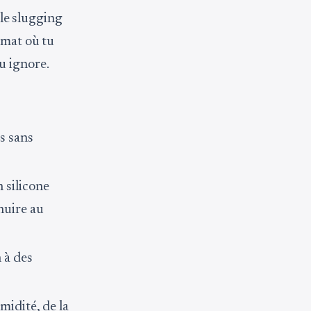
 le slugging
imat où tu
u ignore.
s sans
 silicone
nuire au
n à des
midité, de la