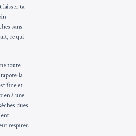
 laisser ta
oin
ches sans
it, ce qui
une toute
t tapote-la
st fine et
bien à une
sèches dues
ient
eut respirer.