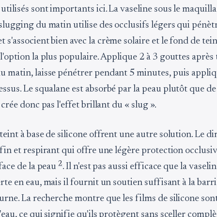
utilisés sont importants ici. La vaseline sous le maquill
slugging du matin utilise des occlusifs légers qui pénèt
 s'associent bien avec la crème solaire et le fond de teint
l'option la plus populaire. Applique 2 à 3 gouttes après
u matin, laisse pénétrer pendant 5 minutes, puis appli
essus. Le squalane est absorbé par la peau plutôt que de
 crée donc pas l'effet brillant du « slug ».
teint à base de silicone offrent une autre solution. Le 
fin et respirant qui offre une légère protection occlusi
2
rface de la peau
. Il n'est pas aussi efficace que la vaseli
rte en eau, mais il fournit un soutien suffisant à la bar
diurne. La recherche montre que les films de silicone so
'eau, ce qui signifie qu'ils protègent sans sceller compl