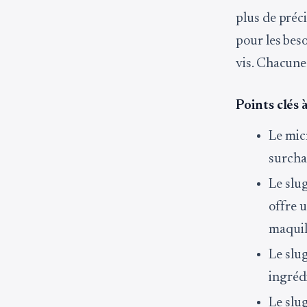
plus de préci
pour les beso
vis. Chacune
Points clés à
Le mic
surcha
Le slu
offre u
maquil
Le slug
ingréd
Le slu