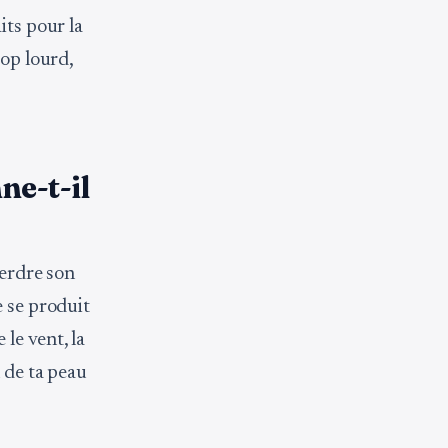
its pour la
rop lourd,
ne-t-il
perdre son
e se produit
le vent, la
n de ta peau