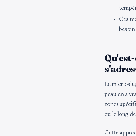
tempér
Ces te
besoin
Qu'est-
s'adress
Le micro-slu
peau en a vra
zones spécifi
ou le long de
Cette approc