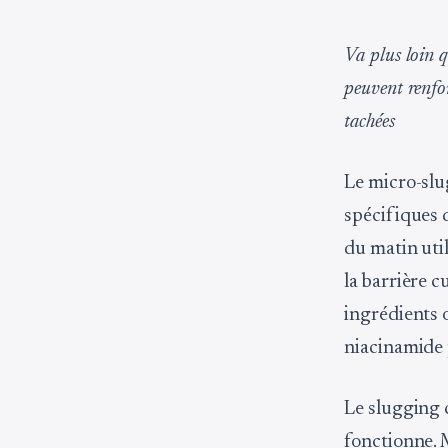
Va plus loin q
peuvent renforc
tachées
Le micro-slu
spécifiques 
du matin uti
la barrière c
ingrédients 
niacinamide 
Le slugging c
fonctionne. M