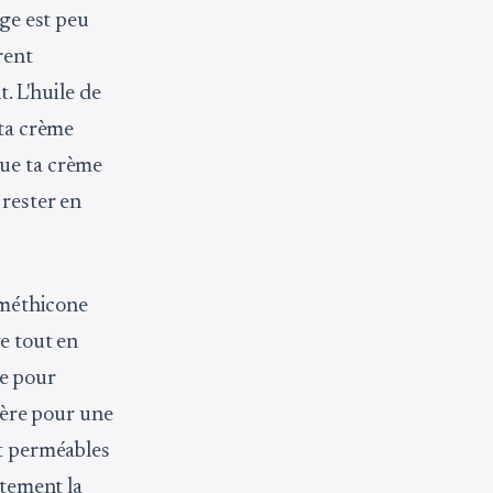
age est peu
rent
. L'huile de
 ta crème
que ta crème
 rester en
diméthicone
ve tout en
ne pour
rière pour une
nt perméables
ètement la