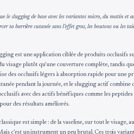
ue le slugging de base avec les variantes micro, du matin et ac
er ta barrière cutanée sans l'effet gras, les boutons ou les taie
gging est une application ciblée de produits occlusifs s
du visage plutôt qu'une couverture complète, tandis qu
lise des occlusifs légers à absorption rapide pour une p
utanée pendant la journée, et le slugging actif combine 
occlusifs avec des actifs bénéfiques comme les peptides 
pour des résultats améliorés.
lassique est simple : de la vaseline, sur tout le visage, 
ais c'est un instrument un peu brutal. Ces trois variant