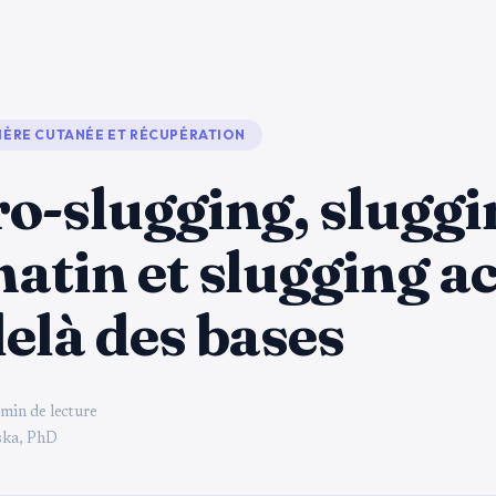
IÈRE CUTANÉE ET RÉCUPÉRATION
o-slugging, sluggi
atin et slugging act
elà des bases
 min de lecture
ka, PhD