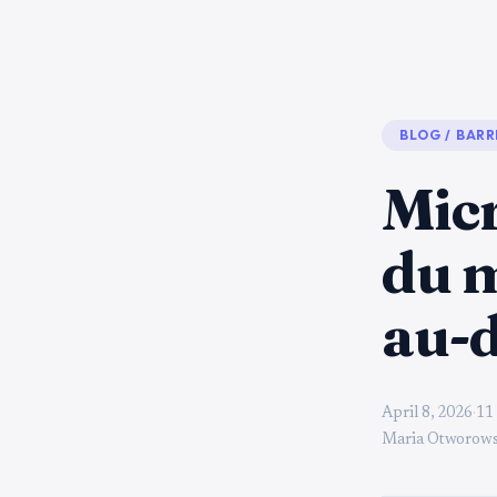
BLOG
/
BARR
Micr
du m
au-d
April 8, 2026
·
11
Maria Otworows