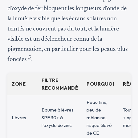
d'oxyde de fer bloquent les longueurs d'onde de
la lumière visible que les écrans solaires non
teintés ne couvrent pas du tout, et la lumière
visible est un déclencheur connu de la
pigmentation, en particulier pour les peaux plus
5
foncées
.
FILTRE
ZONE
POURQUOI
RÉAP
RECOMMANDÉ
Peau fine,
Baume à lèvres
peu de
Toutes 
Lèvres
SPF 30+ à
mélanine,
+ après
l'oxyde de zinc
risque élevé
mangé
de CE