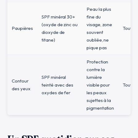
Peau la plus
SPF minéral 30+
fine du
(oxyde de zinc ou
visage, zone
Paupières
Toutes 
dioxyde de
souvent
titane)
oubliée, ne
pique pas
Protection
contre la
SPF minéral
lumière
Contour
teinté avec des
visible pour
Toutes 
des yeux
oxydes de fer
les peaux
sujettes à la
pigmentation