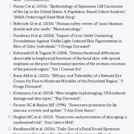
skin." *J Dermatol Sci*.
Piazza C et al. (2016). "Epidemiology of Squamous Cell Carcinoma
of the Lip in the United States: A Population-Based Cohort Analysis."
*JAMA Otolaryngol Head Neck Surg*.
Nohynek GJ et al. (2010). "Human safety review of 'nano' titanium
dioxide and zinc oxide." *Nanotoxicology*.
Dumbuya H et al. (2020). "Impact of Iron-Oxide Containing
Formulations Against Visible Light-Induced Skin Pigmentation in
Skin of Color Individuals." *J Drugs Dermatol*.
Kobayashi H & Tagami H (2004). "Distinct locational differences
observable in biophysical functions of the facial skin: with special
emphasis on the poor functional properties of the stratum corneum
of the perioral region." *Int J Cosmet Sci*.
Rossi AM et al. (2022). "Efficacy and Tolerability of a Retinoid Eye
Cream for Fine to Moderate Wrinkles of the Periorbital Region." *J
Drugs Dermatol*.
Krutmann J et al. (2014). "New insights in photoaging, UVA induced
damage and skin types." *Exp Dermatol*.
Farmer KC & Naylor MF (1996). "Sunscreen protection for lip
mucosa: a review and update." *J Am Dent Assoc*.
Hughes MC et al. (2013). "Sunscreen and prevention of skin aging: a
randomized trial." *Ann Intern Med*.
Randhawa M et al. (2016). "Daily Use of a Facial Broad Spectrum