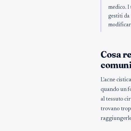
medico. I 
gestiti d
modificare
Cosa re
comun
L'acne cisti
quando un fol
al tessuto cir
trovano trop
raggiungerle