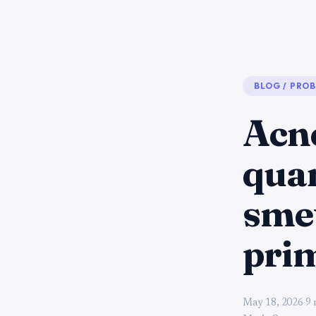
BLOG
/
PROB
Acne
quan
smet
prim
May 18, 2026
·
9 