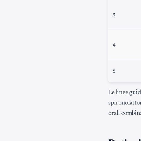
3
4
5
Le linee gui
spironolatton
orali combin