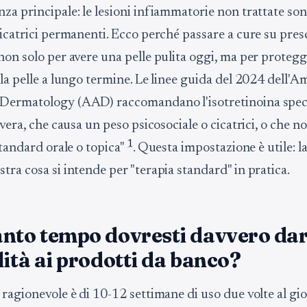
za principale: le lesioni infiammatorie non trattate son
cicatrici permanenti. Ecco perché passare a cure su pres
non solo per avere una pelle pulita oggi, ma per protegg
la pelle a lungo termine. Le linee guida del 2024 dell'A
Dermatology (AAD) raccomandano l'isotretinoina spe
evera, che causa un peso psicosociale o cicatrici, o che 
1
standard orale o topica"
. Questa impostazione è utile: la
ra cosa si intende per "terapia standard" in pratica.
anto tempo dovresti davvero da
lità ai prodotti da banco?
 ragionevole è di 10-12 settimane di uso due volte al gi