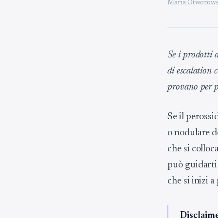
Maria Otworows
Se i prodotti 
di escalation 
provano per p
Se il perossi
o nodulare d
che si colloc
può guidarti 
che si inizi a
Disclaim