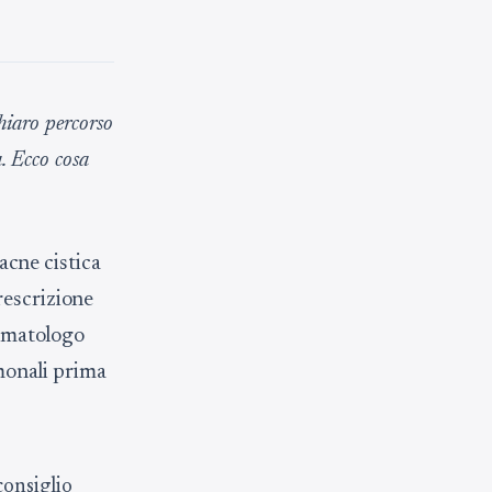
chiaro percorso
a. Ecco cosa
 acne cistica
rescrizione
ermatologo
rmonali prima
consiglio