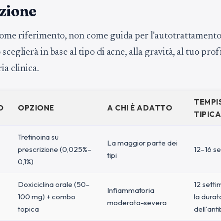
zione
ome riferimento, non come guida per l'autotrattamento
ceglierà in base al tipo di acne, alla gravità, al tuo pro
ria clinica.
TEMPI
O
OPZIONE
A CHI È ADATTO
TIPICA
Tretinoina su
La maggior parte dei
prescrizione (0,025%–
12–16 s
tipi
0,1%)
Doxiciclina orale (50–
12 setti
Infiammatoria
100 mg) + combo
la durat
moderata-severa
topica
dell'anti