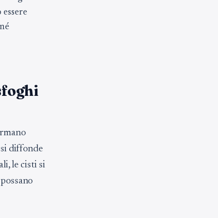
o essere
 né
sfoghi
formano
 si diffonde
, le cisti si
o possano