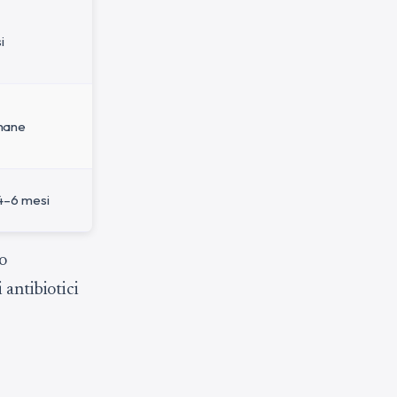
i
imane
 4–6 mesi
o
 antibiotici