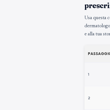
prescri
Usa questa c
dermatologo s
e alla tua sto
PASSAGGI
1
2