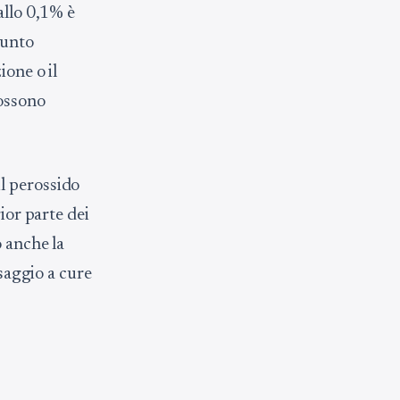
allo 0,1% è
punto
ione o il
possono
l perossido
ior parte dei
o anche la
ssaggio a cure