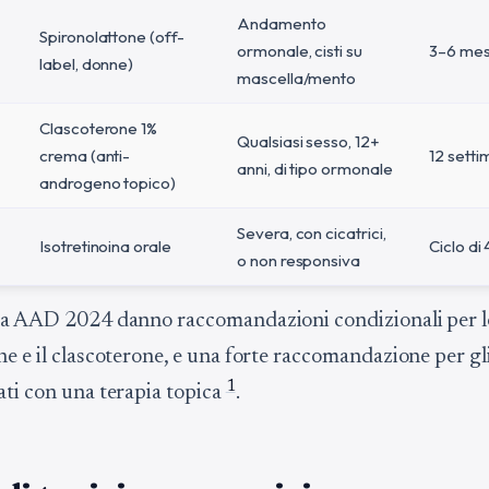
Andamento
Spironolattone (off-
ormonale, cisti su
3–6 mes
label, donne)
mascella/mento
Clascoterone 1%
Qualsiasi sesso, 12+
crema (anti-
12 sett
anni, di tipo ormonale
androgeno topico)
Severa, con cicatrici,
Isotretinoina orale
Ciclo di
o non responsiva
da AAD 2024 danno raccomandazioni condizionali per l
e e il clascoterone, e una forte raccomandazione per gli
1
ati con una terapia topica
.