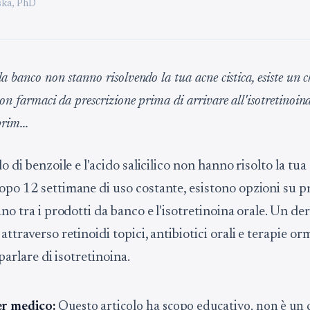
ka, PhD
da banco non stanno risolvendo la tua acne cistica, esiste un 
con farmaci da prescrizione prima di arrivare all'isotretinoin
rim...
do di benzoile e l'acido salicilico non hanno risolto la tua
opo 12 settimane di uso costante, esistono opzioni su p
ano tra i prodotti da banco e l'isotretinoina orale. Un d
attraverso retinoidi topici, antibiotici orali e terapie o
 parlare di isotretinoina.
er medico:
Questo articolo ha scopo educativo, non è un 