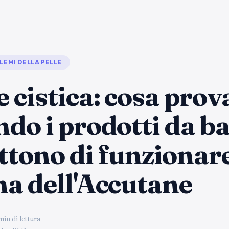
LEMI DELLA PELLE
 cistica: cosa prov
do i prodotti da b
tono di funzionar
a dell'Accutane
min di lettura