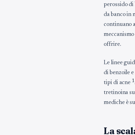
perossido di 
da banco in m
continuano a 
meccanismo d
offrire.
Le linee gui
di benzoile e
1
tipi di acne
tretinoina su
mediche è su
La scal