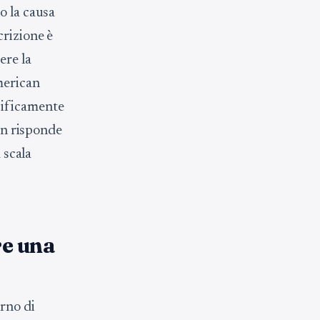
o la causa
crizione è
ere la
merican
cificamente
non risponde
 scala
re una
orno di