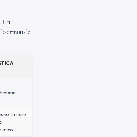
. Un
filo ormonale
STICA
ettimane
mane; limitare
a
biotico