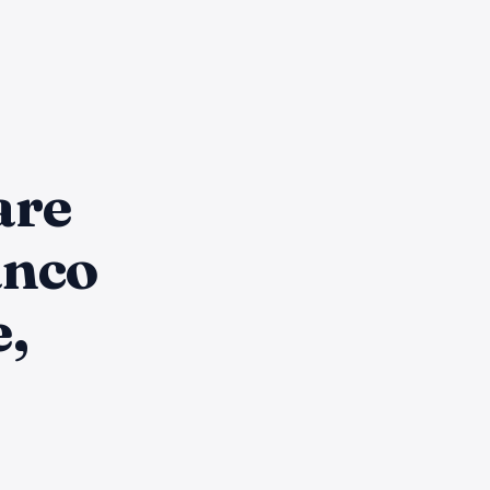
are
anco
e,