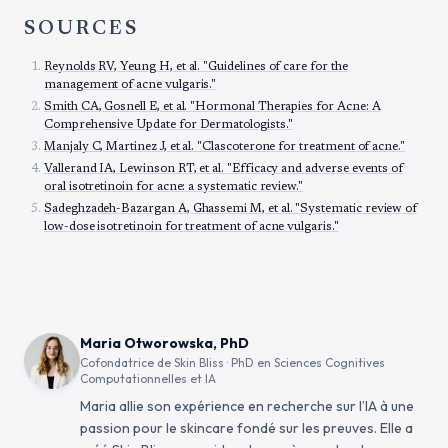
SOURCES
Reynolds RV, Yeung H, et al. "Guidelines of care for the
management of acne vulgaris."
Smith CA, Gosnell E, et al. "Hormonal Therapies for Acne: A
Comprehensive Update for Dermatologists."
Manjaly C, Martinez J, et al. "Clascoterone for treatment of acne."
Vallerand IA, Lewinson RT, et al. "Efficacy and adverse events of
oral isotretinoin for acne: a systematic review."
Sadeghzadeh-Bazargan A, Ghassemi M, et al. "Systematic review of
low-dose isotretinoin for treatment of acne vulgaris."
Maria Otworowska, PhD
Cofondatrice de Skin Bliss · PhD en Sciences Cognitives
Computationnelles et IA
Maria allie son expérience en recherche sur l’IA à une
passion pour le skincare fondé sur les preuves. Elle a