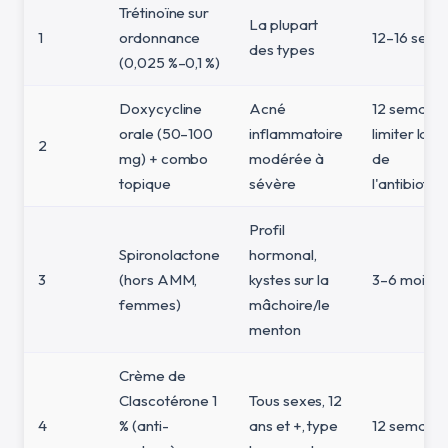
Trétinoïne sur
La plupart
1
ordonnance
12–16 sema
des types
(0,025 %–0,1 %)
Doxycycline
Acné
12 semaines
orale (50–100
inflammatoire
limiter la d
2
mg) + combo
modérée à
de
topique
sévère
l'antibioth
Profil
Spironolactone
hormonal,
3
(hors AMM,
kystes sur la
3–6 mois
femmes)
mâchoire/le
menton
Crème de
Clascotérone 1
Tous sexes, 12
4
% (anti-
ans et +, type
12 semaine