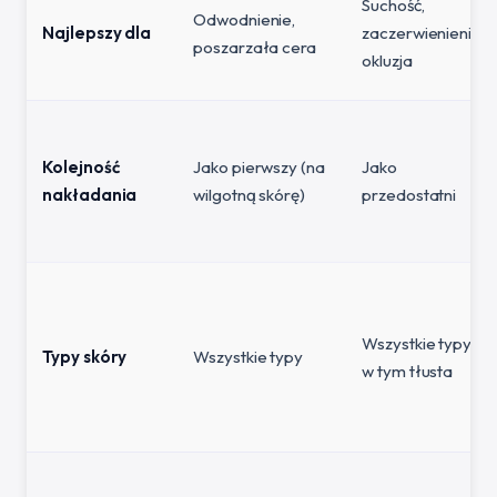
Suchość,
Odwodnienie,
Najlepszy dla
zaczerwienienie,
poszarzała cera
okluzja
Kolejność
Jako pierwszy (na
Jako
nakładania
wilgotną skórę)
przedostatni
Wszystkie typy,
Typy skóry
Wszystkie typy
w tym tłusta