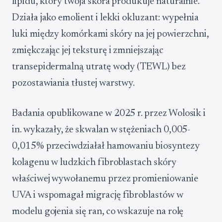
lipidu, który twoja skóra produkuje naturalnie.
Działa jako emolient i lekki okluzant: wypełnia
luki między komórkami skóry na jej powierzchni,
zmiękczając jej teksturę i zmniejszając
transepidermalną utratę wody (TEWL) bez
pozostawiania tłustej warstwy.
Badania opublikowane w 2025 r. przez Wolosik i
in. wykazały, że skwalan w stężeniach 0,005-
0,015% przeciwdziałał hamowaniu biosyntezy
kolagenu w ludzkich fibroblastach skóry
właściwej wywołanemu przez promieniowanie
UVA i wspomagał migrację fibroblastów w
modelu gojenia się ran, co wskazuje na rolę