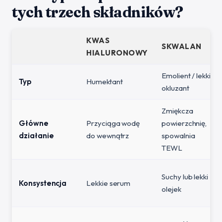
tych trzech składników?
KWAS
SKWALAN
HIALURONOWY
Emolient / lekki
Typ
Humektant
okluzant
Zmiękcza
Główne
Przyciąga wodę
powierzchnię,
działanie
do wewnątrz
spowalnia
TEWL
Suchy lub lekki
Konsystencja
Lekkie serum
olejek