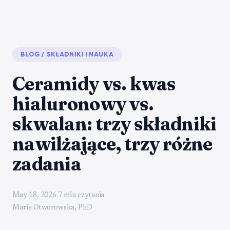
BLOG
/
SKŁADNIKI I NAUKA
Ceramidy vs. kwas
hialuronowy vs.
skwalan: trzy składniki
nawilżające, trzy różne
zadania
May 18, 2026
·
7 min czytania
Maria Otworowska, PhD