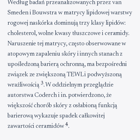
Według badań przeanalizowanych przez van
Smeden i Bouwstra w matrycy lipidowej warstwy
rogowej naskórka dominują trzy klasy lipidów:
cholesterol, wolne kwasy tłuszczowe i ceramidy.
Naruszenie tej matrycy, często obserwowane w
atopowym zapaleniu skóry i innych stanach z
upośledzoną barierą ochronną, ma bezpośredni
związek ze zwiększoną TEWL i podwyższoną
3
wrażliwością
. W oddzielnym przeglądzie
autorstwa Coderch i in. potwierdzono, że
większość chorób skóry z osłabioną funkcją
barierową wykazuje spadek całkowitej
4
zawartości ceramidów
.