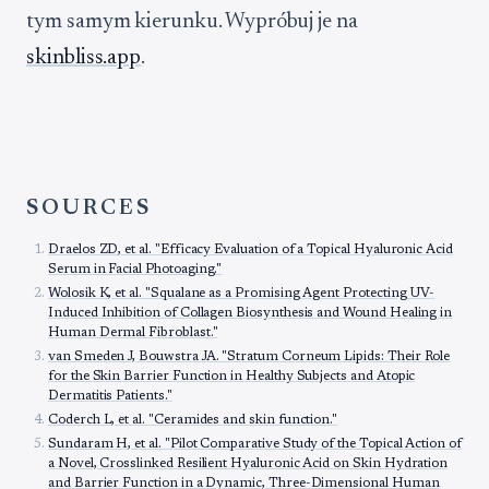
tym samym kierunku. Wypróbuj je na
skinbliss.app
.
SOURCES
Draelos ZD, et al. "Efficacy Evaluation of a Topical Hyaluronic Acid
Serum in Facial Photoaging."
Wolosik K, et al. "Squalane as a Promising Agent Protecting UV-
Induced Inhibition of Collagen Biosynthesis and Wound Healing in
Human Dermal Fibroblast."
van Smeden J, Bouwstra JA. "Stratum Corneum Lipids: Their Role
for the Skin Barrier Function in Healthy Subjects and Atopic
Dermatitis Patients."
Coderch L, et al. "Ceramides and skin function."
Sundaram H, et al. "Pilot Comparative Study of the Topical Action of
a Novel, Crosslinked Resilient Hyaluronic Acid on Skin Hydration
and Barrier Function in a Dynamic, Three-Dimensional Human