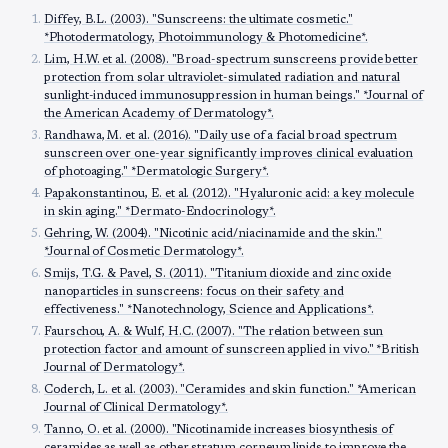
Diffey, B.L. (2003). "Sunscreens: the ultimate cosmetic."
*Photodermatology, Photoimmunology & Photomedicine*.
Lim, H.W. et al. (2008). "Broad-spectrum sunscreens provide better
protection from solar ultraviolet-simulated radiation and natural
sunlight-induced immunosuppression in human beings." *Journal of
the American Academy of Dermatology*.
Randhawa, M. et al. (2016). "Daily use of a facial broad spectrum
sunscreen over one-year significantly improves clinical evaluation
of photoaging." *Dermatologic Surgery*.
Papakonstantinou, E. et al. (2012). "Hyaluronic acid: a key molecule
in skin aging." *Dermato-Endocrinology*.
Gehring, W. (2004). "Nicotinic acid/niacinamide and the skin."
*Journal of Cosmetic Dermatology*.
Smijs, T.G. & Pavel, S. (2011). "Titanium dioxide and zinc oxide
nanoparticles in sunscreens: focus on their safety and
effectiveness." *Nanotechnology, Science and Applications*.
Faurschou, A. & Wulf, H.C. (2007). "The relation between sun
protection factor and amount of sunscreen applied in vivo." *British
Journal of Dermatology*.
Coderch, L. et al. (2003). "Ceramides and skin function." *American
Journal of Clinical Dermatology*.
Tanno, O. et al. (2000). "Nicotinamide increases biosynthesis of