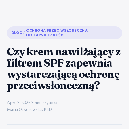
OCHRONA PRZECIWSŁONECZNA I
BLOG
/
DŁUGOWIECZNOŚĆ
Czy krem nawilżający z
filtrem SPF zapewnia
wystarczającą ochronę
przeciwsłoneczną?
April 8, 2026
·
8 min czytania
Maria Otworowska, PhD