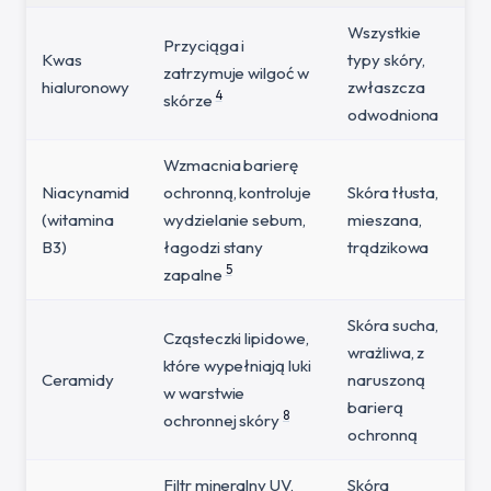
Wszystkie
Przyciąga i
Kwas
typy skóry,
zatrzymuje wilgoć w
hialuronowy
zwłaszcza
4
skórze
odwodniona
Wzmacnia barierę
Niacynamid
ochronną, kontroluje
Skóra tłusta,
(witamina
wydzielanie sebum,
mieszana,
B3)
łagodzi stany
trądzikowa
5
zapalne
Skóra sucha,
Cząsteczki lipidowe,
wrażliwa, z
które wypełniają luki
Ceramidy
naruszoną
w warstwie
barierą
8
ochronnej skóry
ochronną
Filtr mineralny UV,
Skóra