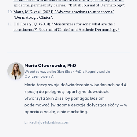
ceramides as well as other stratum corneum lipids to improve the
epidermal permeability barrier." *British Journal of Dermatology*.
Matta, M.K. et al. (2021). "Adverse reactions to sunscreens."
*Dermatologic Clinics*.
Del Rosso, J.Q. (2014). "Moisturizers for acne: what are their
constituents?" *Journal of Clinical and Aesthetic Dermatology*.
Maria Otworowska, PhD
Współzałożycielka Skin Bliss · PhD z Kognitywistyki
Obliczeniowej i AI
Maria łączy swoje doświadczenie w badaniach nad AI
z pasją do pielęgnacji opartej na dowodach.
Stworzyła Skin Bliss, by pomagać ludziom
podejmować świadome decyzje dotyczące skóry — w
oparciu o naukę, a nie marketing.
|
LinkedIn
getskinbliss.com