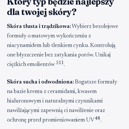
Który typ będzie najlepszy
dla twojej skóry?
Skóra tłusta i trądzikowa:
Wybierz bezolejowe
formuły o matowym wykończeniu z
niacynamidem lub tlenkiem cynku. Kontrolują
one błyszczenie bez zatykania porów. Unikaj
5
11
ciężkich emolientów
.
Skóra sucha i odwodniona:
Bogatsze formuły
na bazie kremu z ceramidami, kwasem
hialuronowym i naturalnymi czynnikami
nawilżającymi zapewnią ci nawilżenie oraz
4
8
ochronę przed promieniowaniem UV
.