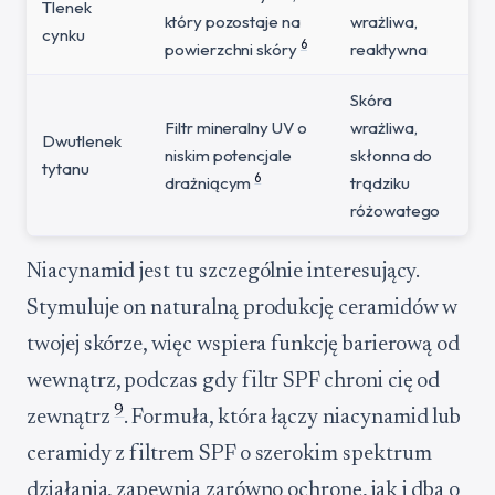
Tlenek
który pozostaje na
wrażliwa,
cynku
6
powierzchni skóry
reaktywna
Skóra
Filtr mineralny UV o
wrażliwa,
Dwutlenek
niskim potencjale
skłonna do
tytanu
6
drażniącym
trądziku
różowatego
Niacynamid jest tu szczególnie interesujący.
Stymuluje on naturalną produkcję ceramidów w
twojej skórze, więc wspiera funkcję barierową od
wewnątrz, podczas gdy filtr SPF chroni cię od
9
zewnątrz
. Formuła, która łączy niacynamid lub
ceramidy z filtrem SPF o szerokim spektrum
działania, zapewnia zarówno ochronę, jak i dba o