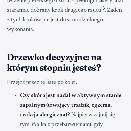
leczenie pierwszego rzutu, a peelingi i lasery jako
3
starannie dobrany krok drugiego rzutu
. Żaden
z tych kroków nie jest do samodzielnego
wykonania.
Drzewko decyzyjne: na
którym stopniu jesteś?
Przejdź przez tę listę po kolei.
Czy skóra jest nadal w aktywnym stanie
zapalnym (trwający trądzik, egzema,
reakcja alergiczna)?
Najpierw zajmij się
tym. Walka z przebarwieniami, gdy