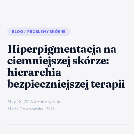
BLOG
/
PROBLEMY SKÓRNE
Hiperpigmentacja na
ciemniejszej skórze:
hierarchia
bezpieczniejszej terapii
May 18, 2026
·
6 min czytania
Maria Otworowska, PhD