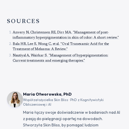
SOURCES
Anvery N, Christensen RE, Dirr MA. "Management of post-
inflammatory hyperpigmentation in skin of color: A short review."
Bala HR, Lee S, Wong C, et al. "Oral Tranexamic Acid for the
Treatment of Melasma: A Review."
Nautiyal A, Wairkar S. "Management of hyperpigmentation:
Current treatments and emerging therapies."
Maria Otworowska, PhD
Współzałożycielka Skin Bliss · PhD z Kognitywistyki
Obliczeniowej i AI
Maria łączy swoje doświadczenie w badaniach nad AI
z pasją do pielęgnacji opartej na dowodach.
Stworzyła Skin Bliss, by pomagać ludziom