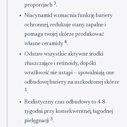
3
proporcjach
.
Niacynamid wzmacnia funkcję bariery
ochronnej, redukuje stany zapalne i
pomaga twojej skórze produkować
4
własne ceramidy
.
Odstaw wszystkie aktywne środki
złuszczające i retinoidy, dopóki
wrażliwość nie ustąpi – spowalniają one
odbudowę bariery na uszkodzonej skórze
1
.
Realistyczny czas odbudowy to 4-8
tygodni przy konsekwentnej, łagodnej
3
pielęgnacji
.