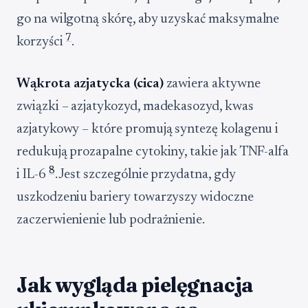
go na wilgotną skórę, aby uzyskać maksymalne
7
korzyści
.
Wąkrota azjatycka (cica)
zawiera aktywne
związki – azjatykozyd, madekasozyd, kwas
azjatykowy – które promują syntezę kolagenu i
redukują prozapalne cytokiny, takie jak TNF-alfa
8
i IL-6
. Jest szczególnie przydatna, gdy
uszkodzeniu bariery towarzyszy widoczne
zaczerwienienie lub podrażnienie.
Jak wygląda pielęgnacja