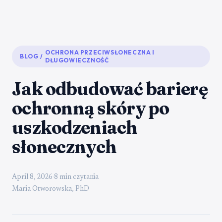
OCHRONA PRZECIWSŁONECZNA I
BLOG
/
DŁUGOWIECZNOŚĆ
Jak odbudować barierę
ochronną skóry po
uszkodzeniach
słonecznych
April 8, 2026
·
8 min czytania
Maria Otworowska, PhD