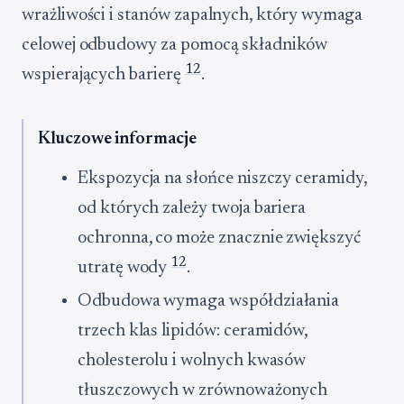
wrażliwości i stanów zapalnych, który wymaga
celowej odbudowy za pomocą składników
1
2
wspierających barierę
.
Kluczowe informacje
Ekspozycja na słońce niszczy ceramidy,
od których zależy twoja bariera
ochronna, co może znacznie zwiększyć
1
2
utratę wody
.
Odbudowa wymaga współdziałania
trzech klas lipidów: ceramidów,
cholesterolu i wolnych kwasów
tłuszczowych w zrównoważonych