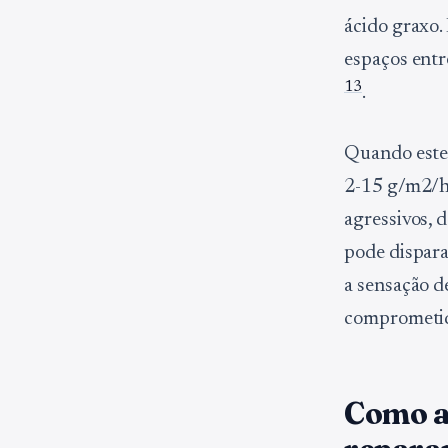
ácido graxo.
espaços entr
1
3
.
Quando este 
2-15 g/m2/h.
agressivos, 
pode dispar
a sensação d
comprometi
Como a