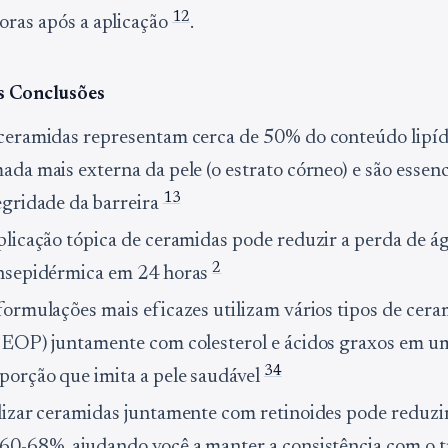
1
2
oras após a aplicação
.
is Conclusões
ceramidas representam cerca de 50% do conteúdo lipíd
ada mais externa da pele (o estrato córneo) e são essenc
1
3
egridade da barreira
plicação tópica de ceramidas pode reduzir a perda de á
2
nsepidérmica em 24 horas
formulações mais eficazes utilizam vários tipos de cera
 EOP) juntamente com colesterol e ácidos graxos em u
3
4
porção que imita a pele saudável
lizar ceramidas juntamente com retinoides pode reduzir 
60-68%, ajudando você a manter a consistência com o