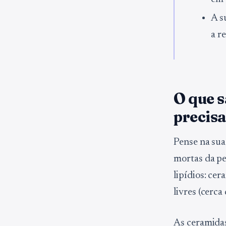
A s
a r
O que s
precisa
Pense na sua
mortas da pe
lipídios: cer
livres (cerc
As ceramidas