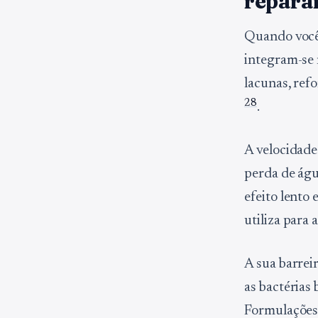
repara
Quando você 
integram-se 
lacunas, ref
2
8
.
A velocidade
perda de águ
efeito lento 
utiliza para 
A sua barrei
as bactérias
Formulações 