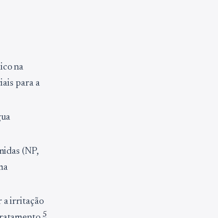
ico na
iais para a
gua
midas (NP,
ma
a irritação
5
 tratamento