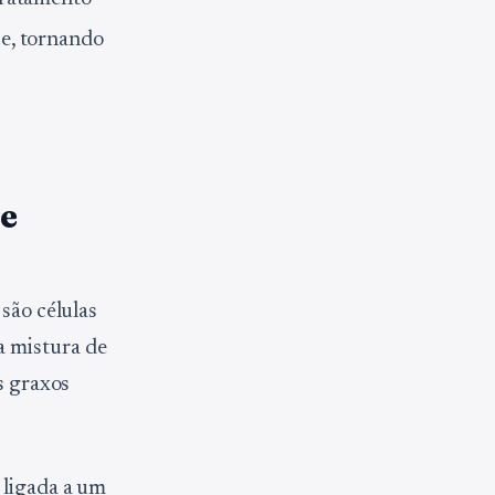
e, tornando
le
 são células
a mistura de
s graxos
 ligada a um