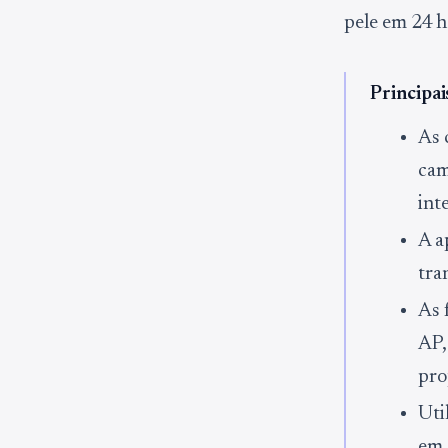
pele em 24 h
Principa
As 
cam
int
A a
tra
As 
AP,
pro
Uti
em 