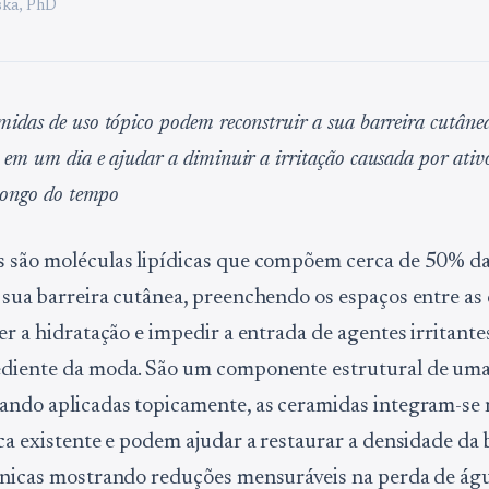
ka, PhD
idas de uso tópico podem reconstruir a sua barreira cutânea
 em um dia e ajudar a diminuir a irritação causada por ativ
 longo do tempo
 são moléculas lipídicas que compõem cerca de 50% da
 sua barreira cutânea, preenchendo os espaços entre as 
er a hidratação e impedir a entrada de agentes irritante
ediente da moda. São um componente estrutural de uma
ando aplicadas topicamente, as ceramidas integram-se 
ica existente e podem ajudar a restaurar a densidade da 
ínicas mostrando reduções mensuráveis na perda de águ