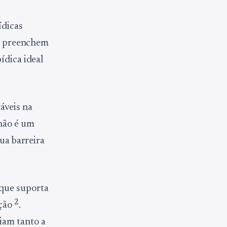
ídicas
as preenchem
ídica ideal
áveis na
 não é um
sua barreira
 que suporta
2
ação
.
iam tanto a