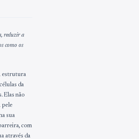
, reduzir a
os como os
 estrutura
células da
s. Elas não
 pele
na sua
barreira, com
a através da