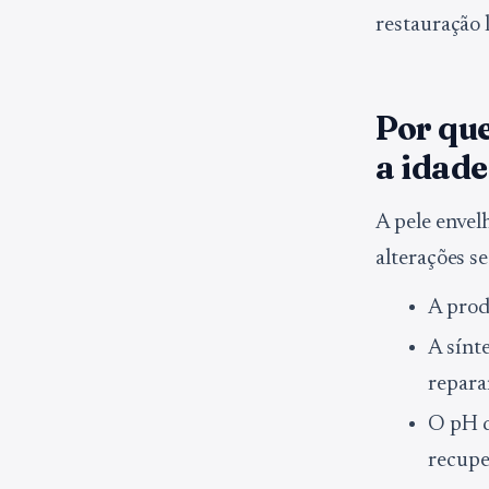
restauração 
Por qu
a idad
A pele envel
alterações s
A prod
A sínte
repar
O pH d
recup