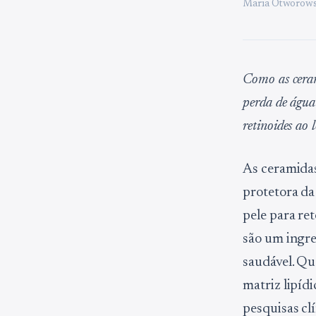
Maria Otworows
Como as ceram
perda de água
retinoides ao
As ceramidas
protetora da
pele para ret
são um ingr
saudável. Qu
matriz lipíd
pesquisas cl