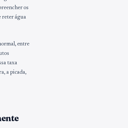
preencher os
e reter água
normal, entre
utos
ssa taxa
ra, a picada,
mente