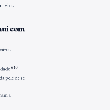
rreira.
nui com
 Várias
6
10
lidade
da pele de se
onam a