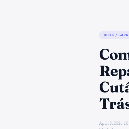
BLOG
/
BARR
Com
Rep
Cutâ
Trás
April 8, 2026
·
10 