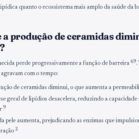
lipídica quanto o ecossistema mais amplo da saúde da ba
e a produção de ceramidas dimi
e?
6
9
hecida perde progressivamente a função de barreira
.
e agravam com o tempo:
ução de ceramidas diminui, o que aumenta a permeabi
se geral de lipídios desacelera, reduzindo a capacidade 
9
ar
a pele aumenta, prejudicando as enzimas que impulsi
2
eração