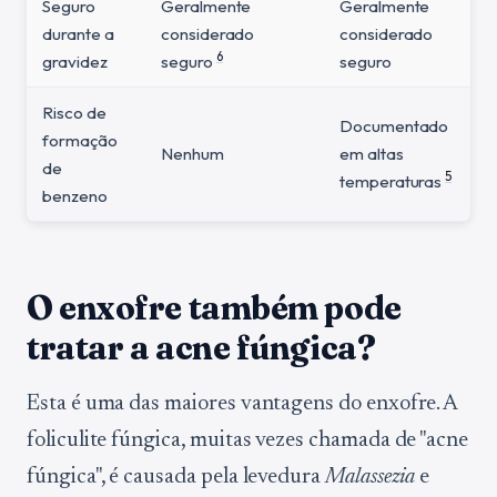
Seguro
Geralmente
Geralmente
durante a
considerado
considerado
6
gravidez
seguro
seguro
Risco de
Documentado
formação
Nenhum
em altas
de
5
temperaturas
benzeno
O enxofre também pode
tratar a acne fúngica?
Esta é uma das maiores vantagens do enxofre. A
foliculite fúngica, muitas vezes chamada de "acne
fúngica", é causada pela levedura
Malassezia
e