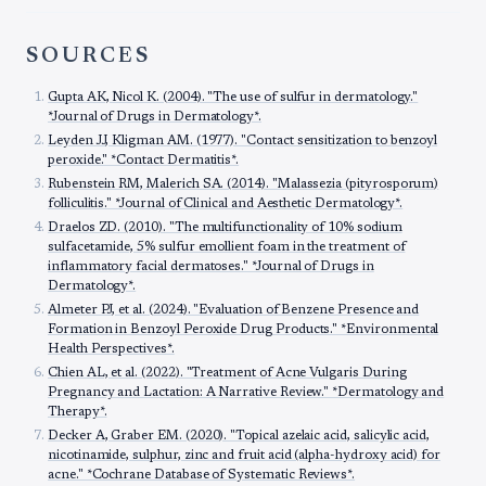
SOURCES
Gupta AK, Nicol K. (2004). "The use of sulfur in dermatology."
*Journal of Drugs in Dermatology*.
Leyden JJ, Kligman AM. (1977). "Contact sensitization to benzoyl
peroxide." *Contact Dermatitis*.
Rubenstein RM, Malerich SA. (2014). "Malassezia (pityrosporum)
folliculitis." *Journal of Clinical and Aesthetic Dermatology*.
Draelos ZD. (2010). "The multifunctionality of 10% sodium
sulfacetamide, 5% sulfur emollient foam in the treatment of
inflammatory facial dermatoses." *Journal of Drugs in
Dermatology*.
Almeter PJ, et al. (2024). "Evaluation of Benzene Presence and
Formation in Benzoyl Peroxide Drug Products." *Environmental
Health Perspectives*.
Chien AL, et al. (2022). "Treatment of Acne Vulgaris During
Pregnancy and Lactation: A Narrative Review." *Dermatology and
Therapy*.
Decker A, Graber EM. (2020). "Topical azelaic acid, salicylic acid,
nicotinamide, sulphur, zinc and fruit acid (alpha-hydroxy acid) for
acne." *Cochrane Database of Systematic Reviews*.