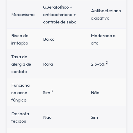
Queratolítico +
Antibacteriano
Mecanismo
antibacteriano +
oxidativo
controle de sebo
Risco de
Moderado a
Baixo
irritação
alto
Taxa de
2
alergia de
Rara
2,5-5%
contato
Funciona
3
na acne
Sim
Não
fúngica
Desbota
Não
Sim
tecidos