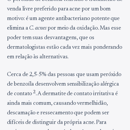
venda livre preferido para acne por um bom
motivo: é um agente antibacteriano potente que
elimina a
C. acnes
por meio da oxidação. Mas esse
poder tem suas desvantagens, que os
dermatologistas estão cada vez mais ponderando
em relação às alternativas.
Cerca de 2,5-5% das pessoas que usam peróxido
de benzoíla desenvolvem sensibilização alérgica
2
de contato
. A dermatite de contato irritativa é
ainda mais comum, causando vermelhidão,
descamação e ressecamento que podem ser
difíceis de distinguir da própria acne. Para