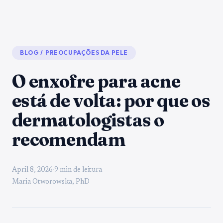
BLOG
/
PREOCUPAÇÕES DA PELE
O enxofre para acne
está de volta: por que os
dermatologistas o
recomendam
April 8, 2026
·
9 min de leitura
Maria Otworowska, PhD