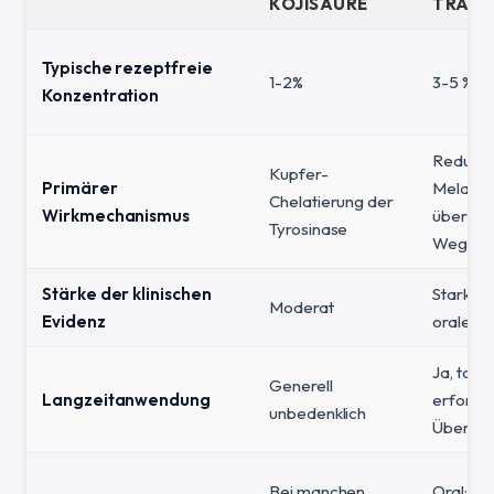
KOJISÄURE
TRANE
Typische rezeptfreie
1-2%
3-5 % (t
Konzentration
Reduzie
Kupfer-
Primärer
Melanoz
Chelatierung der
Wirkmechanismus
über de
Tyrosinase
Weg
Stärke der klinischen
Stark (t
Moderat
Evidenz
orale RC
Ja, topis
Generell
Langzeitanwendung
erforde
unbedenklich
Überwa
Bei manchen
Oral: Sc