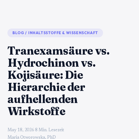
BLOG
/
INHALTSSTOFFE & WISSENSCHAFT
Tranexamsäure vs.
Hydrochinon vs.
Kojisäure: Die
Hierarchie der
aufhellenden
Wirkstoffe
May 18, 2026
·
8 Min. Lesezeit
Maria Otworowska, PhD