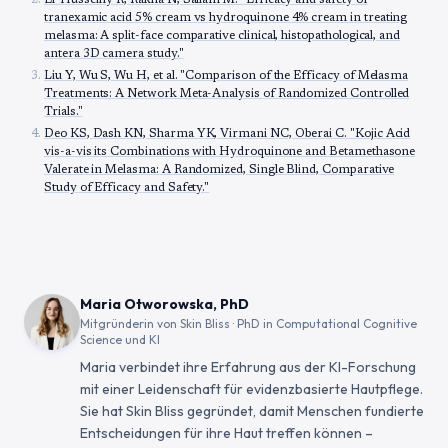
El-Husseiny R, Rakha N, Sallam M. "Efficacy and safety of
tranexamic acid 5% cream vs hydroquinone 4% cream in treating
melasma: A split-face comparative clinical, histopathological, and
antera 3D camera study."
Liu Y, Wu S, Wu H, et al. "Comparison of the Efficacy of Melasma
Treatments: A Network Meta-Analysis of Randomized Controlled
Trials."
Deo KS, Dash KN, Sharma YK, Virmani NC, Oberai C. "Kojic Acid
vis-a-vis its Combinations with Hydroquinone and Betamethasone
Valerate in Melasma: A Randomized, Single Blind, Comparative
Study of Efficacy and Safety."
Maria Otworowska, PhD
Mitgründerin von Skin Bliss · PhD in Computational Cognitive
Science und KI
Maria verbindet ihre Erfahrung aus der KI-Forschung
mit einer Leidenschaft für evidenzbasierte Hautpflege.
Sie hat Skin Bliss gegründet, damit Menschen fundierte
Entscheidungen für ihre Haut treffen können –