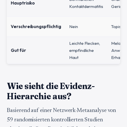
Hauptrisiko
Kontaktdermatitis
Gerinnse
Verschreibungspflichtig
Nein
Topisch: 
Leichte Flecken,
Melasma
Gut für
empfindliche
Anwend
Haut
Erhaltu
Wie sieht die Evidenz-
Hierarchie aus?
Basierend auf einer Netzwerk-Metaanalyse von
59 randomisierten kontrollierten Studien