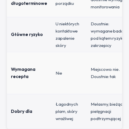
długoterminowe
porządku
monitorowania
U niektórych
Doustnie:
kontaktowe
wymagane badani
Główne ryzyko
zapalenie
pod kątem ryzyka
skóry
zakrzepicy
Wymagana
Miejscowo: nie.
Nie
recepta
Doustnie: tak
Łagodnych
Melasmy, bieżącej
Dobry dla
plam, skóry
pielęgnacji
wrażliwej
podtrzymującej