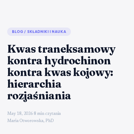
BLOG
/
SKŁADNIKI I NAUKA
Kwas traneksamowy
kontra hydrochinon
kontra kwas kojowy:
hierarchia
rozjaśniania
May 18, 2026
·
8 min czytania
Maria Otworowska, PhD