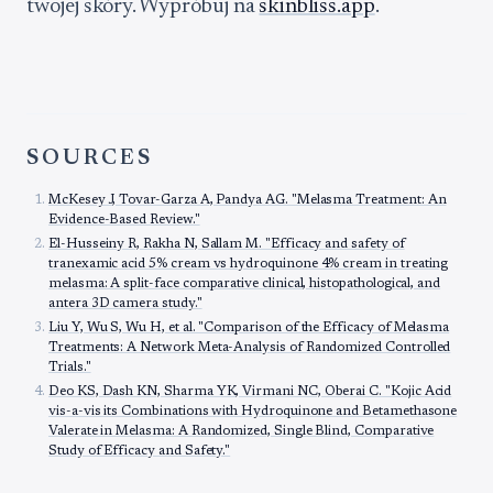
twojej skóry. Wypróbuj na
skinbliss.app
.
SOURCES
McKesey J, Tovar-Garza A, Pandya AG. "Melasma Treatment: An
Evidence-Based Review."
El-Husseiny R, Rakha N, Sallam M. "Efficacy and safety of
tranexamic acid 5% cream vs hydroquinone 4% cream in treating
melasma: A split-face comparative clinical, histopathological, and
antera 3D camera study."
Liu Y, Wu S, Wu H, et al. "Comparison of the Efficacy of Melasma
Treatments: A Network Meta-Analysis of Randomized Controlled
Trials."
Deo KS, Dash KN, Sharma YK, Virmani NC, Oberai C. "Kojic Acid
vis-a-vis its Combinations with Hydroquinone and Betamethasone
Valerate in Melasma: A Randomized, Single Blind, Comparative
Study of Efficacy and Safety."