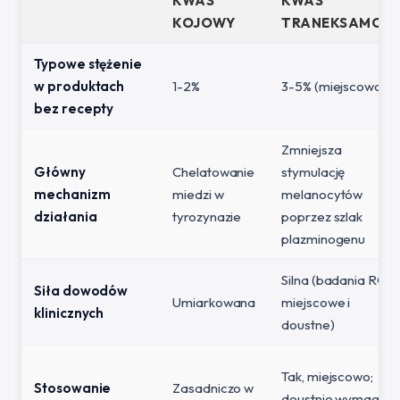
KWAS
KWAS
KOJOWY
TRANEKSAMOW
Typowe stężenie
w produktach
1-2%
3-5% (miejscowo)
bez recepty
Zmniejsza
Główny
Chelatowanie
stymulację
mechanizm
miedzi w
melanocytów
działania
tyrozynazie
poprzez szlak
plazminogenu
Silna (badania RCT
Siła dowodów
Umiarkowana
miejscowe i
klinicznych
doustne)
Tak, miejscowo;
Stosowanie
Zasadniczo w
doustnie wymaga