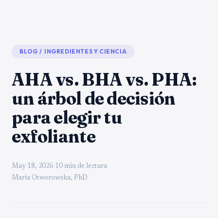
BLOG
/
INGREDIENTES Y CIENCIA
AHA vs. BHA vs. PHA:
un árbol de decisión
para elegir tu
exfoliante
May 18, 2026
·
10 min de lectura
Maria Otworowska, PhD