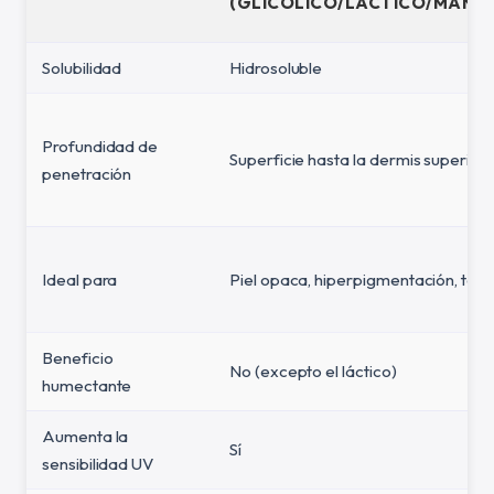
(GLICÓLICO/LÁCTICO/MANDÉ
Solubilidad
Hidrosoluble
Profundidad de
Superficie hasta la dermis superior
penetración
Ideal para
Piel opaca, hiperpigmentación, text
Beneficio
No (excepto el láctico)
humectante
Aumenta la
Sí
sensibilidad UV