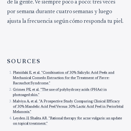
de la gente. Ve siempre poco a poco: tres veces
por semana durante cuatro semanas y luego
ajusta la frecuencia según cómo responda tu piel.
SOURCES
Platsidaki E, et al. "Combination of 30% Salicylic Acid Peels and
Mechanical Comedo Extraction for the Treatment of Favre-
Racouchot Syndrome."
Grimes PE, et al. "The use of polyhydroxy acids (PHAs) in
photoaged skin."
Malviya A, et al. "A Prospective Study Comparing Clinical Efficacy
of 30% Mandelic Acid Peel Versus 30% Lactic Acid Peel in Periorbital
Melanosis."
Leyden JJ, Shalita AR. "Rational therapy for acne vulgaris: an update
on topical treatment."