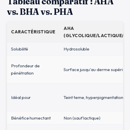
Tableau comparatif : AHA
vs. BHA vs. PHA
AHA
CARACTÉRISTIQUE
(GLYCOLIQUE/LACTIQUE/M
Solubilité
Hydrosoluble
Profondeur de
Surface jusqu'au derme supérieur
pénétration
Idéal pour
Teint terne, hyperpigmentation, te
Bénéfice humectant
Non (sauf lactique)