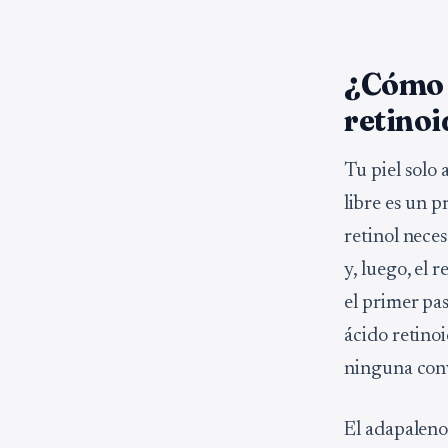
¿Cómo f
retinoi
Tu piel solo 
libre es un p
retinol neces
y, luego, el 
el primer pas
ácido retinoi
ninguna con
El adapaleno 