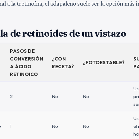
l a la tretinoína, el adapaleno suele ser la opción más i
la de retinoides de un vistazo
PASOS DE
CONVERSIÓN
¿CON
SU
¿FOTOESTABLE?
A ÁCIDO
RECETA?
P
RETINOICO
Us
2
No
No
pr
se
Us
o
1
No
No
el 
ha