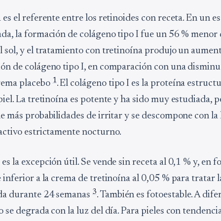
 es el referente entre los retinoides con receta. En un e
ada, la formación de colágeno tipo I fue un 56 % menor q
l sol, y el tratamiento con tretinoína produjo un aumen
ión de colágeno tipo I, en comparación con una disminu
1
rema placebo
. El colágeno tipo I es la proteína estruct
piel. La tretinoína es potente y ha sido muy estudiada, 
ne más probabilidades de irritar y se descompone con la l
 activo estrictamente nocturno.
es la excepción útil. Se vende sin receta al 0,1 % y, en f
 inferior a la crema de tretinoína al 0,05 % para tratar l
3
ida durante 24 semanas
. También es fotoestable. A dife
o se degrada con la luz del día. Para pieles con tendenci