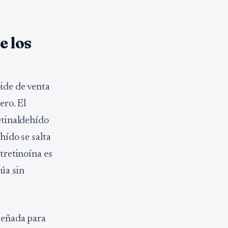
e los
oide de venta
ero. El
retinaldehído
ehído se salta
 tretinoína es
túa sin
iseñada para