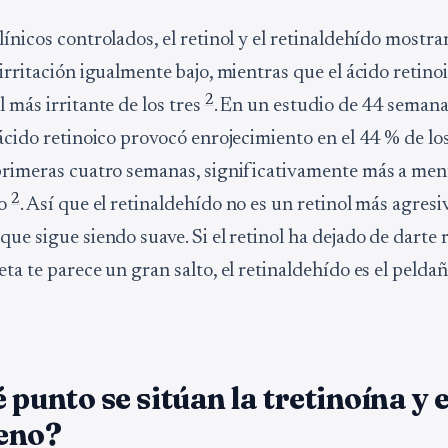
línicos controlados, el retinol y el retinaldehído mostr
irritación igualmente bajo, mientras que el ácido retino
2
 más irritante de los tres
. En un estudio de 44 seman
 ácido retinoico provocó enrojecimiento en el 44 % de lo
primeras cuatro semanas, significativamente más a men
2
do
. Así que el retinaldehído no es un retinol más agresi
ue sigue siendo suave. Si el retinol ha dejado de darte 
ta te parece un gran salto, el retinaldehído es el pelda
 punto se sitúan la tretinoína y e
eno?