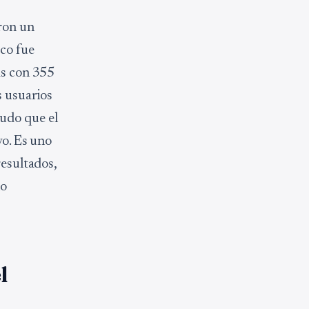
aron un
ico fue
as con 355
s usuarios
udo que el
vo. Es uno
resultados,
ño
l