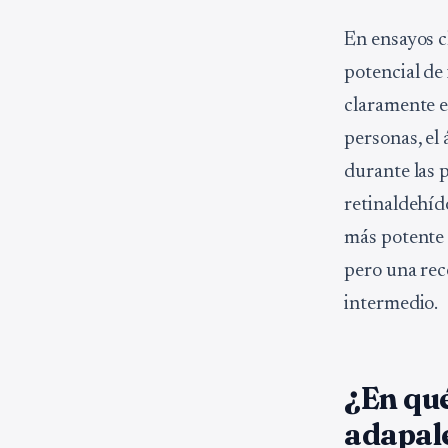
En ensayos c
potencial de 
claramente el
personas, el
durante las 
retinaldehí
más potente q
pero una rece
intermedio.
¿En qué
adapal