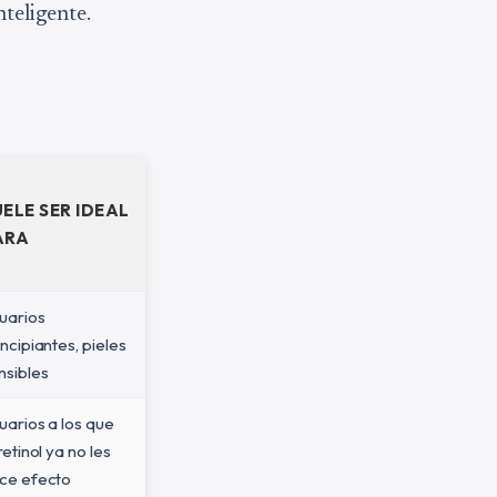
nteligente.
ELE SER IDEAL
ARA
uarios
incipiantes, pieles
nsibles
uarios a los que
retinol ya no les
ce efecto