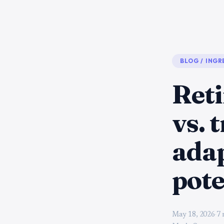
BLOG
/
INGR
Reti
vs. 
adap
pote
May 18, 2026
·
7 