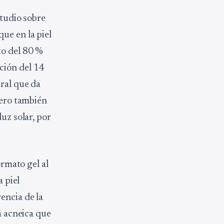
studio sobre
ue en la piel
to del 80 %
ción del 14
ural que da
pero también
uz solar, por
ormato gel al
a piel
rencia de la
a acneica que