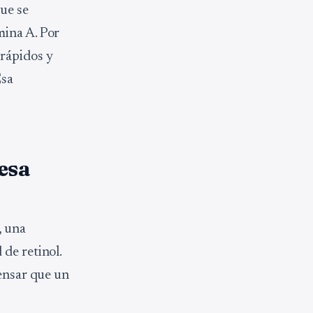
que se
mina A. Por
 rápidos y
Esa
 esa
, una
de retinol.
pensar que un