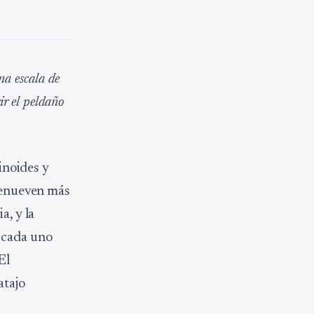
na escala de
ir el peldaño
tinoides y
 renueven más
a, y la
a cada uno
El
atajo