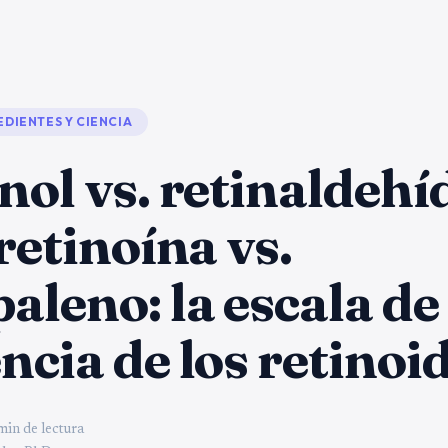
EDIENTES Y CIENCIA
nol vs. retinaldehí
tretinoína vs.
aleno: la escala de
ncia de los retinoi
min de lectura