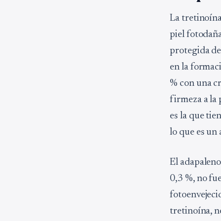
La tretinoína
piel fotodañ
protegida de
en la formac
% con una c
firmeza a la 
es la que tie
lo que es un
El adapaleno 
0,3 %, no fue
fotoenvejec
tretinoína, n