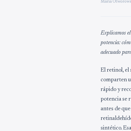
Maria Otworows
Explicamos el 
potencia: cóm
adecuado para
El retinol, e
comparten un
rápido y reco
potencia se 
antes de que 
retinaldehído
sintético. Es