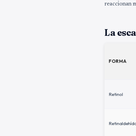
reaccionan ma
La esca
FORMA
Retinol
Retinaldehíd